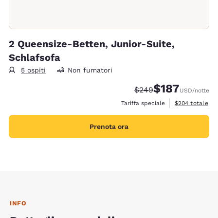
2 Queensize-Betten, Junior-Suite,
Schlafsofa
5 ospiti
Non fumatori
$187
Tariffa di barratura:
Tariffa scontata:
$249
USD
/notte
Visualizza i det
Tariffa speciale
$204
totale
Prenota ora
INFO