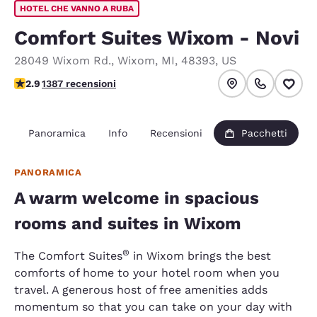
HOTEL CHE VANNO A RUBA
Comfort Suites Wixom - Novi
28049 Wixom Rd.
,
Wixom
,
MI
,
48393
,
US
Valutazione di 2.87 stelle. Discreto.
2.9
1387 recensioni
Panoramica
Info
Recensioni
Pacchetti
PANORAMICA
A warm welcome in spacious
rooms and suites in Wixom
®
The Comfort Suites
in Wixom brings the best
comforts of home to your hotel room when you
travel. A generous host of free amenities adds
momentum so that you can take on your day with