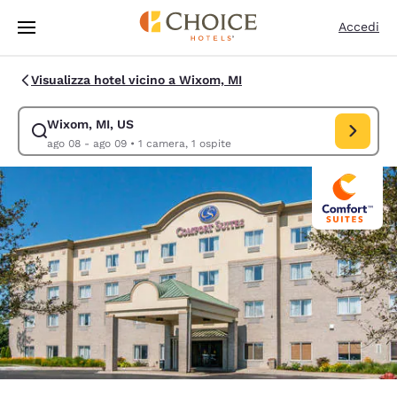
Caricamento completato
Vai A Contenuto Principale
Accedi
Visualizza hotel vicino a Wixom, MI
Wixom, MI, US
Modifica la ricerca per Wixom, MI, US. Data di check-in ago 08, data di
ago 08 - ago 09
•
1 camera, 1 ospite