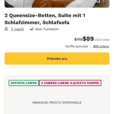
3
2 Queensize-Betten, Suite mit 1
Schlafzimmer, Schlafsofa
3 ospiti
Non fumatori
$89
Tariffa di barratura:
Tariffa scontata
$119
USD
/notte
Visualizza i de
Tariffa speciale
$98
totale
Prenota ora
OFFERTA LAMPO
3 CAMERE LIBERE A QUESTA TARIFFA
IMMAGINE PRESTO DISPONIBILE