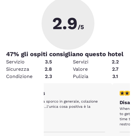
2.9
/5
47
% gli ospiti consigliano questo hotel
Servizio
3.5
Servizi
2.2
Sicurezza
2.8
Valore
2.7
Condizione
2.3
Pulizia
3.1
Valutazione di 2 stelle. Discreto. 1 recensione
Valutazio
2/5
Hotel abbastanza sporco in generale, colazione
Disapp
La tua
lascia desiderare...l'unica cosa positiva è la
When sig
posizione.
to get o
privacy è
time to 
restroom
importante
the code 
that we'd