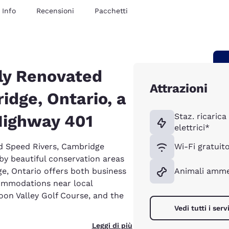
Info
Recensioni
Pacchetti
ly Renovated
Attrazioni
idge, Ontario, a
Highway 401
Staz. ricarica 
elettrici*
nd Speed Rivers, Cambridge
Wi-Fi gratuit
by beautiful conservation areas
e, Ontario offers both business
Animali amme
commodations near local
oon Valley Golf Course, and the
Vedi tutti i servi
Leggi di più