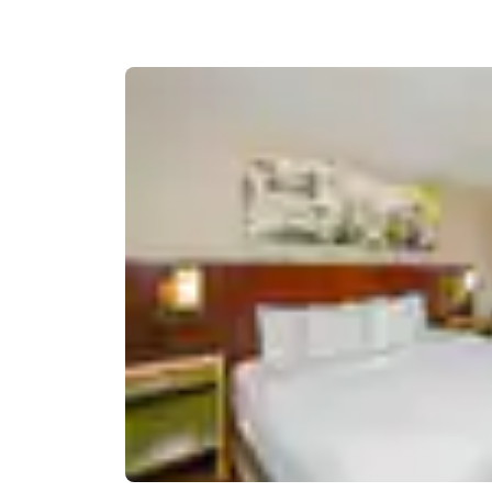
Canada
Français
Europa
Deutschla
Deutsch
Spain
English
Ireland
English
United Ki
English
Asia-Pacifico
Australia
English