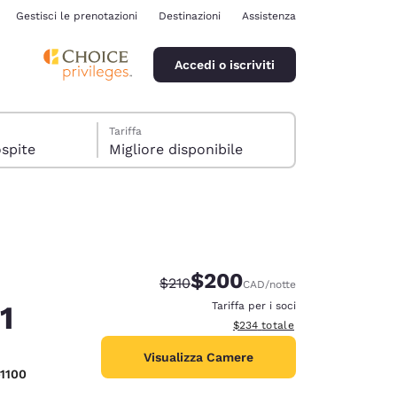
Gestisci le prenotazioni
Destinazioni
Assistenza
Accedi o iscriviti
Tariffa
era, 1 ospite
Migliore disponibile
$200
Tariffa di barratura:
Tariffa scontata:
$210
CAD
/notte
ina
1
Tariffa per i soci
Visualizza i dettagli totali stimat
$234
totale
Visualizza Camere
-1100