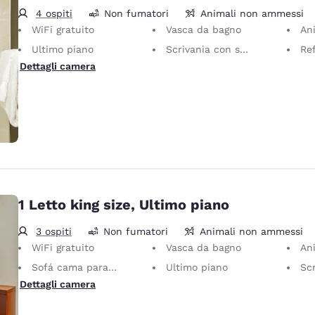
4 ospiti
Non fumatori
Animali non ammessi
WiFi gratuito
Vasca da bagno
Ani
Ultimo piano
Scrivania con sedia ergonomica
Re
Dettagli camera
1 Letto king size, Ultimo piano
3 ospiti
Non fumatori
Animali non ammessi
WiFi gratuito
Vasca da bagno
Ani
Sofá cama para 1 persona
Ultimo piano
Scriva
Dettagli camera