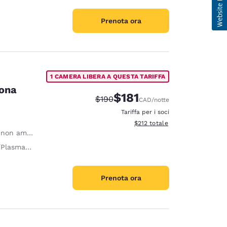
Prenota ora
1 CAMERA LIBERA A QUESTA TARIFFA
sona
$181
Tariffa di barratura:
Tariffa scontata:
$190
CAD
/notte
Tariffa per i soci
Visualizza i dettagli totali stima
$212
totale
on ammessi
a 32 pollici
Prenota ora