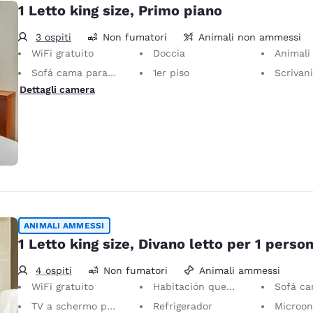
1 Letto king size, Primo piano
3 ospiti
Non fumatori
Animali non ammessi
WiFi gratuito
Doccia
Animali n
Sofá cama para 1 persona
1er piso
Scrivania con s
Dettagli camera
ANIMALI AMMESSI
1 Letto king size, Divano letto per 1 perso
4 ospiti
Non fumatori
Animali ammessi
WiFi gratuito
Habitación que acepta mascotas Se permiten animales de servicio, sin cargo.
Sofá cama pa
TV a schermo piatto
Refrigerador
Microon