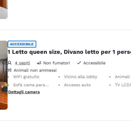
ACCESSIBILE
1 Letto queen size, Divano letto per 1 per
4 ospiti
Non fumatori
Accessibile
Animali non ammessi
WiFi gratuito
Vicino alla lobby
Animali n
Sofá cama para 1 persona
Accesso auto
TV LCD/Plasm
Dettagli camera