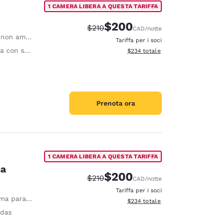
1 CAMERA LIBERA A QUESTA TARIFFA
$200
Tariffa di barratura:
Tariffa scontata:
$210
CAD
/notte
on ammessi
Tariffa per i soci
edia ergonomica
Visualizza i dettagli totali stimat
$234
totale
Prenota ora
1 CAMERA LIBERA A QUESTA TARIFFA
na
$200
Tariffa di barratura:
Tariffa scontata:
$210
CAD
/notte
Tariffa per i soci
ra 1 persona
Visualizza i dettagli totali stimat
$234
totale
das