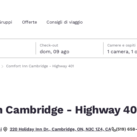
Gruppi
Offerte
Consigli di viaggio
o
osto
sto data di check-out selezionata
o data di check-in selezionata
Check-out
Camere e ospiti
dom, 09 ago
1 cam
ione attuali
Comfort Inn Cambridge - Highway 401
 tua lingua preferita
tes
Estados Unidos
América Lat
Español
Español
n Cambridge - Highway 40
atina
Latin America
Canada
English
English
uono.
i
(519) 658
220 Holiday Inn Dr., Cambridge, ON, N3C 1Z4, CA