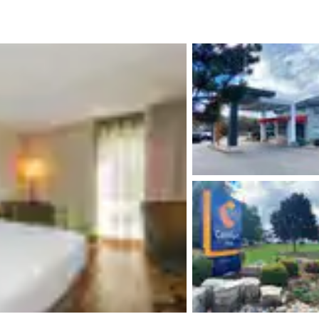
México
Mexico
Español
English
nd
Germany
España
English
Español
France
France
Français
English
Italia
Italy
Italiano
English
ngdom
India
New Zealan
English
English