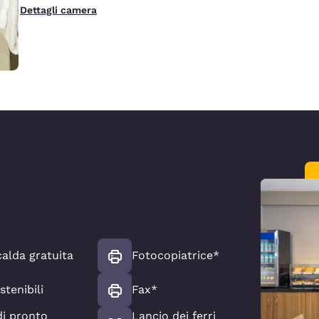
Dettagli camera
alda gratuita
Fotocopiatrice*
stenibili
Fax*
di pronto
Lancio dei ferri