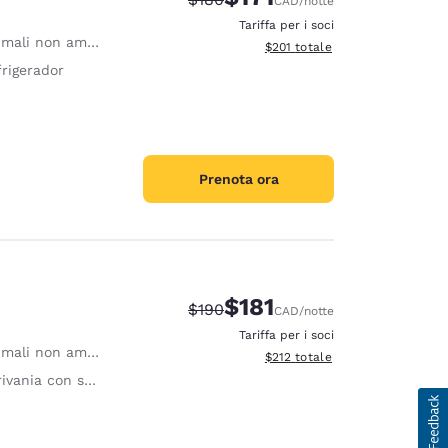
CAD
/notte
Tariffa per i soci
mali non ammessi
Visualizza i dettagli totali stima
$201
totale
frigerador
Prenota ora
$181
Tariffa di barratura:
Tariffa scontata:
$190
CAD
/notte
Tariffa per i soci
mali non ammessi
Visualizza i dettagli totali stima
$212
totale
nia con sedia ergonomica