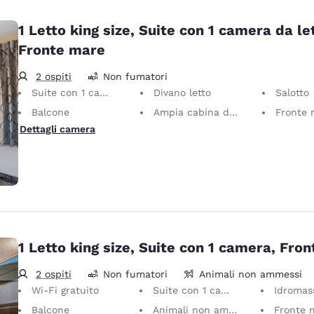
1 Letto king size, Suite con 1 camera da le
Fronte mare
2 ospiti
Non fumatori
Suite con 1 camera da letto
Divano letto
Salotto
Balcone
Ampia cabina doccia
Fronte 
Dettagli camera
1 Letto king size, Suite con 1 camera, Fro
2 ospiti
Non fumatori
Animali non ammessi
Wi-Fi gratuito
Suite con 1 camera
Idromassaggio p
Balcone
Animali non ammessi Sono ammessi unicamente gli animali di servizio, senza alcuno costo.
Fronte 