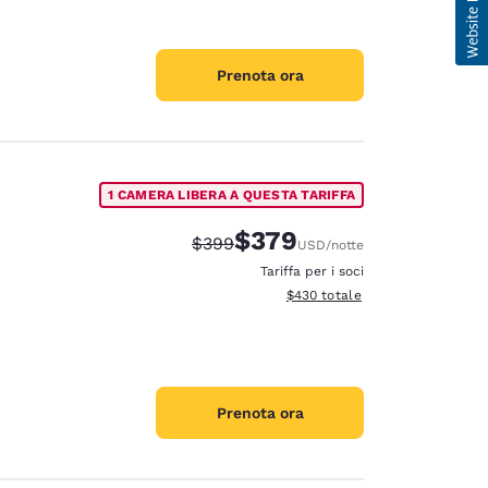
Prenota ora
1 CAMERA LIBERA A QUESTA TARIFFA
$379
Tariffa di barratura:
Tariffa scontata:
$399
USD
/notte
Tariffa per i soci
Visualizza i dettagli totali stimat
$430
totale
Prenota ora