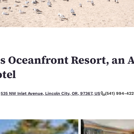
México
Mexico
Español
English
nd
Germany
España
English
Español
France
France
Français
English
s Oceanfront Resort, an 
Italia
Italy
otel
Italiano
English
ngdom
buono.
(541) 994-42
535 NW Inlet Avenue, Lincoln City, OR, 97367, US
India
New Zealan
English
English