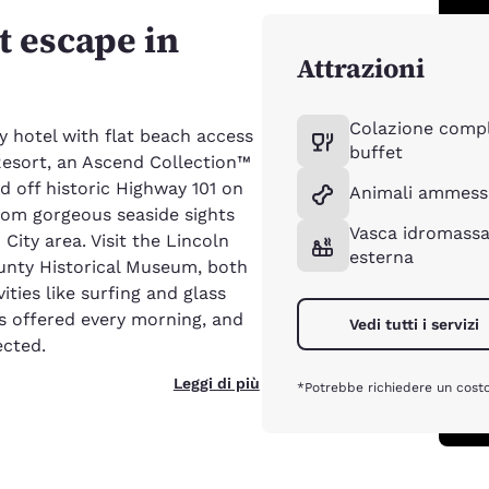
t escape in
Attrazioni
Colazione compl
 hotel with flat beach access
buffet
Resort, an Ascend Collection™
d off historic Highway 101 on
Animali ammess
rom gorgeous seaside sights
Vasca idromassa
 City area. Visit the Lincoln
esterna
unty Historical Museum, both
ities like surfing and glass
 is offered every morning, and
Vedi tutti i servizi
ected.
Leggi di più
*Potrebbe richiedere un costo