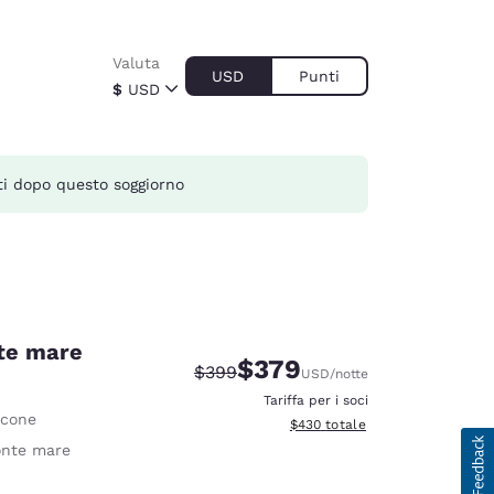
Valuta
USD
Punti
$
USD
i dopo questo soggiorno
nte mare
$379
Tariffa di barratura:
Tariffa scontata:
$399
USD
/notte
Tariffa per i soci
lcone
Visualizza i dettagli totali stimat
$430
totale
onte mare