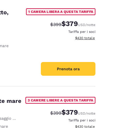
tto,
1 CAMERA LIBERA A QUESTA TARIFFA
$379
Tariffa di barratura:
Tariffa scontata:
$399
USD
/notte
Tariffa per i soci
Visualizza i dettagli totali stimat
$430
totale
mare
Prenota ora
nte mare
3 CAMERE LIBERE A QUESTA TARIFFA
$379
Tariffa di barratura:
Tariffa scontata:
$399
USD
/notte
er 2 persone
Tariffa per i soci
mare
Visualizza i dettagli totali stimat
$430
totale