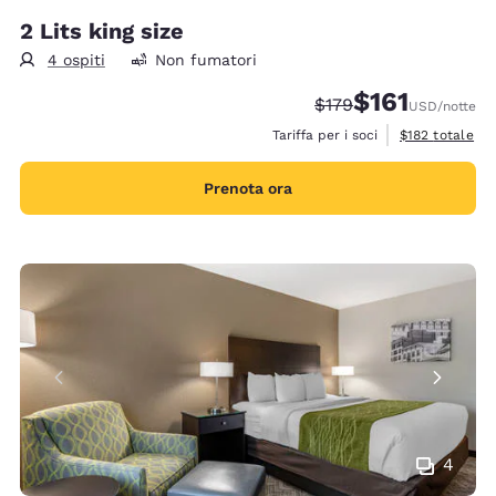
2 Lits king size
4 ospiti
Non fumatori
$161
Tariffa di barratura:
Tariffa scontata:
$179
USD
/notte
Visualizza i det
Tariffa per i soci
$182
totale
Prenota ora
4