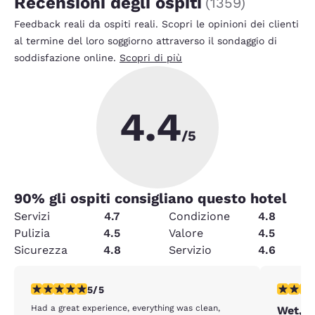
Recensioni degli ospiti
(
1359
)
Feedback reali da ospiti reali. Scopri le opinioni dei clienti
al termine del loro soggiorno attraverso il sondaggio di
soddisfazione online.
Scopri di più
4.4
/5
90
% gli ospiti consigliano questo hotel
Servizi
4.7
Condizione
4.8
Pulizia
4.5
Valore
4.5
Sicurezza
4.8
Servizio
4.6
Valutazione di 5 stelle. Eccezionale. 1 recensione
Valutazio
5/5
Had a great experience, everything was clean,
Wet, s