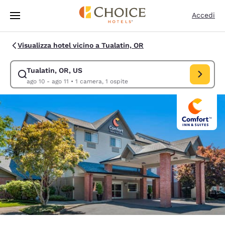
Caricamento completato
Vai A Contenuto Principale
Accedi
Visualizza hotel vicino a Tualatin, OR
Tualatin, OR, US
Modifica la ricerca per Tualatin, OR, US. Data di check-in ago 10, data 
ago 10 - ago 11
•
1 camera, 1 ospite