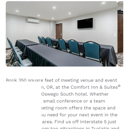
Book 350 square feet of meeting venue and event
®
space in Tualatin, OR, at the Comfort Inn & Suites
Tualatin - Lake Oswego South hotel. Whether
you’re hosting a small conference or a team
La tua
meeting, our meeting room offers the space and
the amenities you need for your next event in the
privacy è
Portland metro area. Find us off Interstate 5 just
minutes away from top attractions in Tualatin and