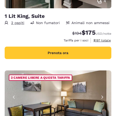
4
1 Lit King, Suite
2 ospiti
Non fumatori
Animali non ammessi
$175
Tariffa di barratura:
Tariffa scontata:
$194
USD
/notte
Visualizza i det
Tariffa per i soci
$197
totale
Prenota ora
2 CAMERE LIBERE A QUESTA TARIFFA