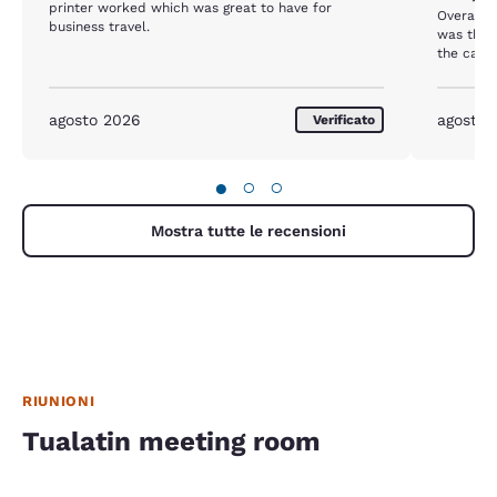
printer worked which was great to have for
Overall,
business travel.
was that
the carpe
agosto 2026
agosto 
Verificato
●
○
○
Mostra tutte le recensioni
RIUNIONI
Tualatin meeting room