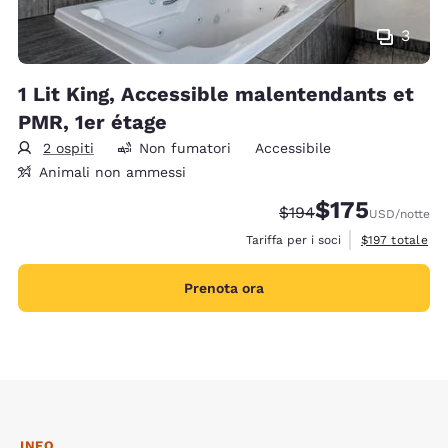
3
1 Lit King, Accessible malentendants et
PMR, 1er étage
2 ospiti
Non fumatori
Accessibile
Animali non ammessi
$175
Tariffa di barratura:
Tariffa scontata:
$194
USD
/notte
Visualizza i det
Tariffa per i soci
$197
totale
Prenota ora
INFO