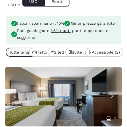
USD
Punti
USD
I soci risparmiano il 10%
Minor prezzo garantito
Puoi guadagnare
1.611 punti
punti dopo questo
soggiorno
Tutte le tipologie di camera (6)
1 letto (5)
2 letti (1)
Suite (3)
Accessibile (2)
4