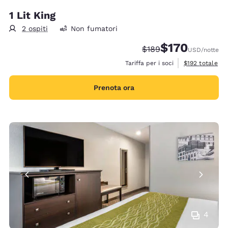
1 Lit King
2 ospiti
Non fumatori
$170
Tariffa di barratura:
Tariffa scontata:
$189
USD
/notte
Visualizza i det
Tariffa per i soci
$192
totale
Prenota ora
4