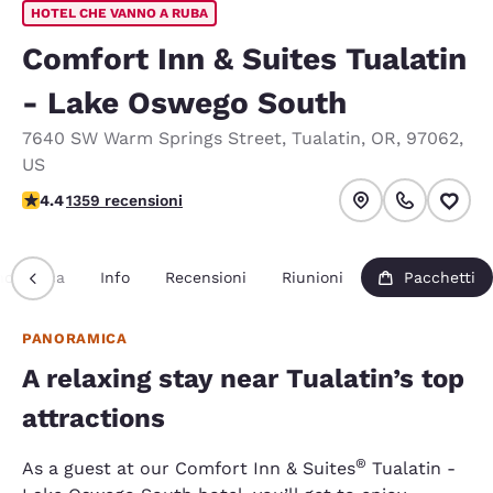
HOTEL CHE VANNO A RUBA
Comfort Inn & Suites Tualatin
- Lake Oswego South
7640 SW Warm Springs Street
,
Tualatin
,
OR
,
97062
,
US
Valutazione di 4.38 stelle. Ottimo.
4.4
1359 recensioni
noramica
Info
Recensioni
Riunioni
Pacchetti
PANORAMICA
A relaxing stay near Tualatin’s top
attractions
®
As a guest at our Comfort Inn & Suites
Tualatin -