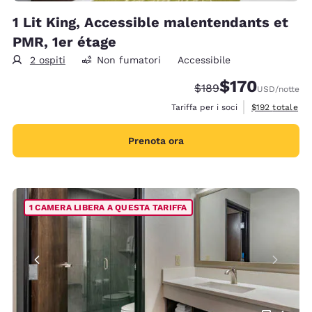
1 Lit King, Accessible malentendants et
PMR, 1er étage
2 ospiti
Non fumatori
Accessibile
$170
Tariffa di barratura:
Tariffa scontata:
$189
USD
/notte
Visualizza i det
Tariffa per i soci
$192
totale
Prenota ora
1 CAMERA LIBERA A QUESTA TARIFFA