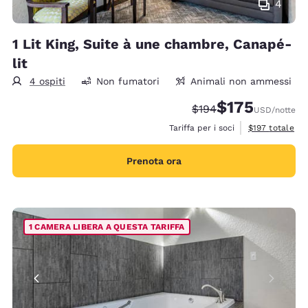
4
1 Lit King, Suite à une chambre, Canapé-
lit
4 ospiti
Non fumatori
Animali non ammessi
$175
Tariffa di barratura:
Tariffa scontata:
$194
USD
/notte
Visualizza i det
Tariffa per i soci
$197
totale
Prenota ora
1 CAMERA LIBERA A QUESTA TARIFFA