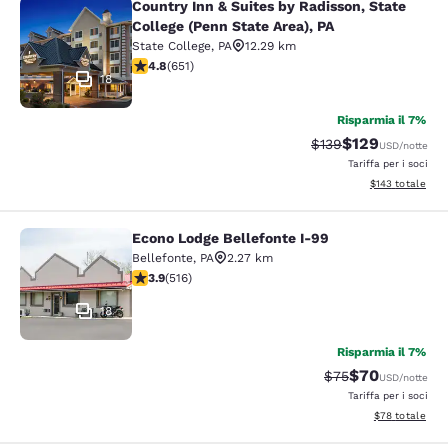
Country Inn & Suites by Radisson, State
Country Inn & Suites by Radisson, St
College (Penn State Area), PA
State College
,
PA
12.29 km
Valutazione di 4.76 stelle. Eccezionale. 651 recensioni
4.8
(
651
)
18
Risparmia il 7%
$129
Tariffa di barratura:
Tariffa scontata
$139
USD
/notte
Tariffa per i soci
Visualizza i dett
$143
totale
Econo Lodge Bellefonte I-99
Econo Lodge Bellefonte I-99
Bellefonte
,
PA
2.27 km
Valutazione di 3.92 stelle. Buono. 516 recensioni
3.9
(
516
)
18
Risparmia il 7%
$70
Tariffa di barratur
Tariffa scontat
$75
USD
/notte
Tariffa per i soci
Visualizza i det
$78
totale