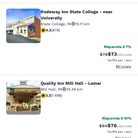
Rodeway Inn State College - near
Rodeway Inn State College - near Un
University
State College
,
PA
15.11 km
Valutazione di 4.3 stelle. Ottimo. 878 recensioni
4.3
(
878
)
25
Risparmia il 7%
$73
Tariffa di barratur
Tariffa sconta
$78
USD
/notte
Tariffa per i soci
Visualizza i det
$81
totale
Quality Inn Mill Hall - Lamar
Quality Inn Mill Hall - Lamar
Mill Hall
,
PA
25.49 km
Valutazione di 3.32 stelle. Buono. 1498 recensioni
3.3
(
1.498
)
37
Risparmia il 10%
$76
Tariffa di barratur
Tariffa scontat
$84
USD
/notte
Tariffa per i soci
Visualizza i det
$84
totale