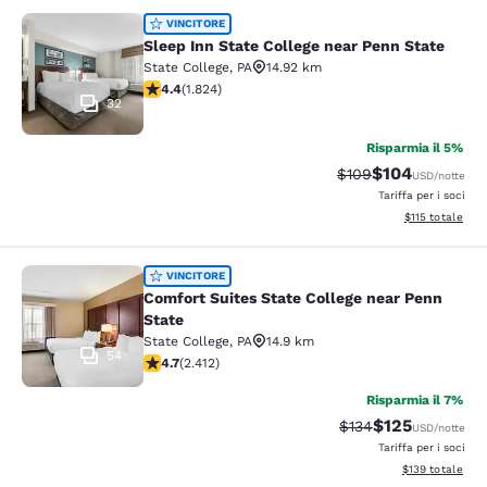
Sleep Inn State College near Penn S
VINCITORE
Sleep Inn State College near Penn State
State College
,
PA
14.92 km
Valutazione di 4.4 stelle. Ottimo. 1824 recensioni
4.4
(
1.824
)
32
Risparmia il 5%
$104
Tariffa di barratura:
Tariffa scontata
$109
USD
/notte
Tariffa per i soci
Visualizza i dett
$115
totale
Comfort Suites State College near P
VINCITORE
Comfort Suites State College near Penn
State
State College
,
PA
14.9 km
54
Valutazione di 4.67 stelle. Eccezionale. 2412 recension
4.7
(
2.412
)
Risparmia il 7%
$125
Tariffa di barratura:
Tariffa scontat
$134
USD
/notte
Tariffa per i soci
Visualizza i dett
$139
totale