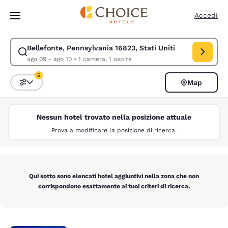
Caricamento completato
Vai A Contenuto Principale
Accedi
Bellefonte, Pennsylvania 16823, Stati Uniti
Modifica la ricerca per Bellefonte, Pennsylvania 16823, Stati Uniti. Dat
ago 09 - ago 10
•
1 camera, 1 ospite
5
Map
Ordina e filtra
5 filtri attualmente selezionati
Nessun hotel trovato nella posizione attuale
Prova a modificare la posizione di ricerca.
Qui sotto sono elencati hotel aggiuntivi nella zona che non
corrispondono esattamente ai tuoi criteri di ricerca.