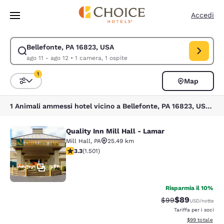
Caricamento completato
Vai A Contenuto Principale
Accedi
Bellefonte, PA 16823, USA
Modifica la ricerca per Bellefonte, PA 16823, USA. Data di check-in ago 
ago 11 - ago 12
•
1 camera, 1 ospite
1
Map
Ordina e filtra
1 filtro attualmente selezionato
1 Animali ammessi hotel vicino a Bellefonte, PA 16823, USA corrispondono ai tuoi filtri
Quality Inn Mill Hall - Lamar
Quality Inn Mill Hall - Lamar
Mill Hall
,
PA
25.49 km
Valutazione di 3.32 stelle. Buono. 1501 recensioni
3.3
(
1.501
)
37
Risparmia il 10%
$89
Tariffa di barratur
Tariffa scontat
$99
USD
/notte
Tariffa per i soci
Visualizza i det
$99
totale