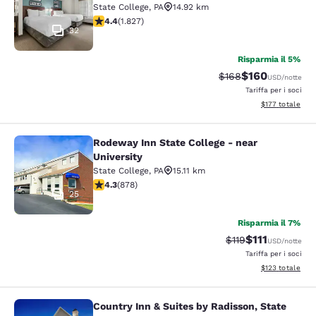
State College
,
PA
14.92 km
Valutazione di 4.4 stelle. Ottimo. 1827 recensioni
4.4
(
1.827
)
32
Risparmia il 5%
$160
Tariffa di barratura:
Tariffa scontata
$168
USD
/notte
Tariffa per i soci
Visualizza i dett
$177
totale
Rodeway Inn State College - near
Rodeway Inn State College - near Un
University
State College
,
PA
15.11 km
Valutazione di 4.3 stelle. Ottimo. 878 recensioni
4.3
(
878
)
25
Risparmia il 7%
$111
Tariffa di barratur
Tariffa scontat
$119
USD
/notte
Tariffa per i soci
Visualizza i dett
$123
totale
Country Inn & Suites by Radisson, State
Country Inn & Suites by Radisson, St