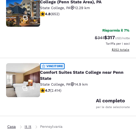
College (Penn State Area), PA
State College
,
PA
12.29 km
Valutazione di 4.75 stelle. Eccezionale. 652 recensioni
4.8
(
652
)
18
Risparmia il 7%
$317
Tariffa di barratura:
Tariffa scontat
$341
USD
/notte
Tariffa per i soci
Visualizza i detta
$352
totale
Comfort Suites State College near P
VINCITORE
Comfort Suites State College near Penn
State
State College
,
PA
14.9 km
54
Valutazione di 4.67 stelle. Eccezionale. 2414 recension
4.7
(
2.414
)
Al completo
per le date selezionate
Casa
It It
Pennsylvania