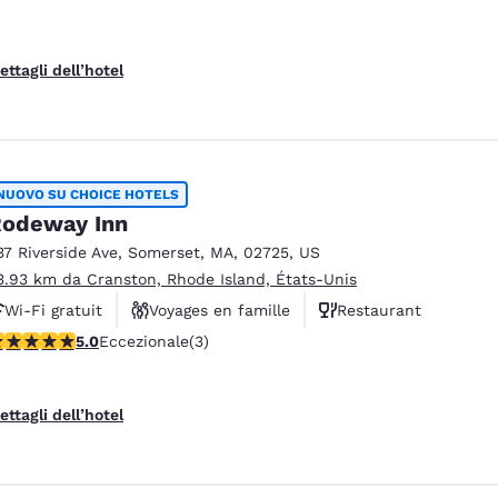
ettagli dell’hotel
NUOVO SU CHOICE HOTELS
odeway Inn
37 Riverside Ave
,
Somerset
,
MA
,
02725
,
US
3.93 km da Cranston, Rhode Island, États-Unis
Wi-Fi gratuit
Voyages en famille
Restaurant
alutazione di 5 stelle. Eccezionale. 3 recensioni
5.0
Eccezionale
(3)
ettagli dell’hotel