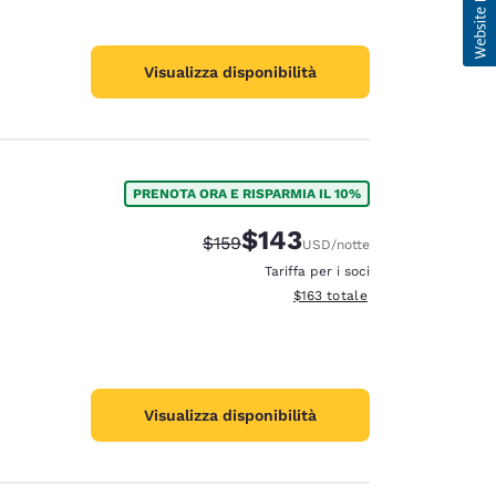
Visualizza disponibilità
PRENOTA ORA E RISPARMIA IL 10%
$143
Tariffa di barratura:
Tariffa scontata:
$159
USD
/notte
Tariffa per i soci
Visualizza i dettagli totali stima
$163
totale
Visualizza disponibilità