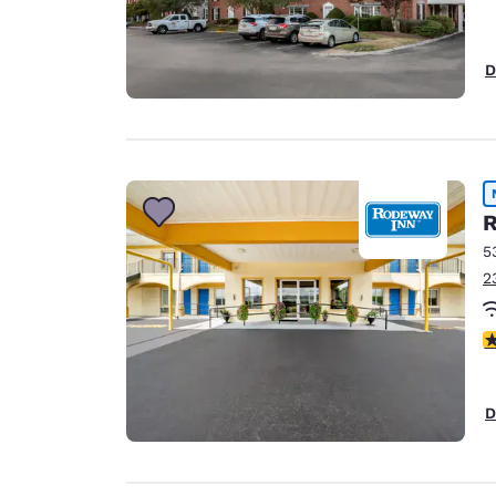
D
R
5
2
V
D