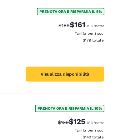
PRENOTA ORA E RISPARMIA IL 5%
$161
Tariffa di barratura:
Tariffa scontata:
$169
USD
/notte
Tariffa per i soci
Visualizza i dettagli totali stima
$179
totale
r
Visualizza disponibilità
PRENOTA ORA E RISPARMIA IL 10%
$125
Tariffa di barratura:
Tariffa scontata:
$139
USD
/notte
Tariffa per i soci
Visualizza i dettagli totali stima
$140
totale