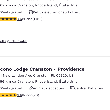
.02 km da Cranston, Rhode Island, États-Unis
Wi-Fi gratuit
Petit déjeuner chaud offert
alutazione di 3.56 stelle. Buono. 1019 recensioni
3.6
Buono
(1.019)
Animaux acceptés
ettagli dell’hotel
cono Lodge Cranston - Providence
01 New London Ave
,
Cranston
,
RI
,
02920
,
US
.66 km da Cranston, Rhode Island, États-Unis
Wi-Fi gratuit
Animaux acceptés
Centre d’affaires
alutazione di 3.39 stelle. Buono. 70 recensioni
3.4
Buono
(70)