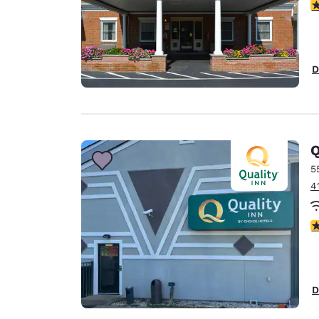
V
D
Q
5
4
V
D