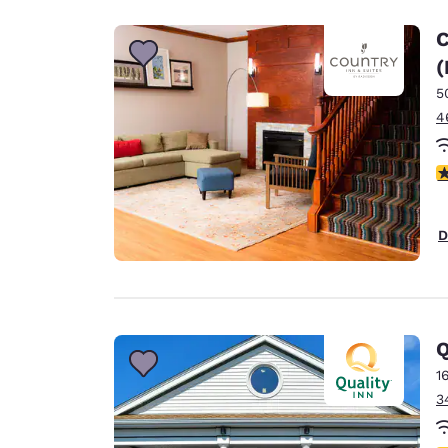
C
(
5
4
V
D
Q
1
3