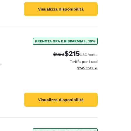
Visualizza disponibilità
PRENOTA ORA E RISPARMIA IL 10%
$215
Tariffa di barratura:
Tariffa scontata:
$239
USD
/notte
Tariffa per i soci
r
Visualizza i dettagli totali stimat
$245
totale
Visualizza disponibilità