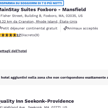
México
Mexico
RISPARMIA SU SOGGIORNI DI 7 O PIÙ NOTTI
Español
English
ainStay Suites Foxboro - Mansfield
 Fisher Street
,
Building B
,
Foxboro
,
MA
,
02035
,
US
3.22 km da Cranston, Rhode Island, États-Unis
nd
Germany
España
Petit déjeuner continental gratuit
Animaux acceptés
English
Español
alutazione di 2.67 stelle. Discreto. 9 recensioni
2.7
Discreto
(9)
Espace fitness
France
France
Français
English
ettagli dell’hotel
Italia
Italy
Italiano
English
ngdom
 hotel aggiuntivi nella zona che non corrispondono esattamente ai 
India
New Zealan
English
English
uality Inn Seekonk-Providence
41 Highland Ave.
,
Seekonk
,
MA
,
02771
,
US