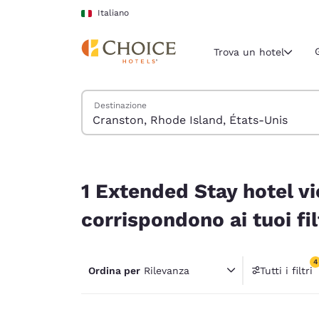
Caricamento completato
Vai A Contenuto Principale
Italiano
Trova un hotel
Cerca hotel
Destinazione
Regione e posiz
Italia
Italiano
1 Extended Stay hotel vicino a Cranston, Rhode I
Seleziona la
1 Extended Stay hotel vi
Americhe
corrispondono ai tuoi fil
United Sta
English
4
Ordina per
Rilevanza
Tutti i filtri
América L
4 filtri
Português