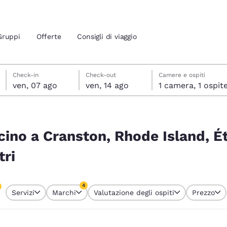
Gruppi
Offerte
Consigli di viaggio
venerdì 7 agosto
venerdì 14 agosto
venerdì 14 agosto data di check-out selezionata
venerdì 7 agosto data di check-in selezionata
Check-in
Check-out
Camere e ospiti
ven, 07 ago
ven, 14 ago
1 camera, 1 ospit
ione attuali
sland, États-Unis corrispondono ai tuoi filtri
 tua lingua preferita
cino a Cranston, Rhode Island, É
tri
tes
Estados Unidos
América Lat
Español
Español
4
Servizi
Marchi
Valutazione degli ospiti
Prezzo
atina
Latin America
Canada
 attualmente selezionati
English
English
4 filtri attualmente selezionati