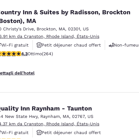
ountry Inn & Suites by Radisson, Brockton
Boston), MA
0 Christy's Drive
,
Brockton
,
MA
,
02301
,
US
6.91 km da Cranston, Rhode Island, États-Unis
Wi-Fi gratuit
Petit déjeuner chaud offert
Non-fumeu
alutazione di 4.28 stelle. Ottimo. 264 recensioni
4.3
Ottimo
(264)
ettagli dell’hotel
uality Inn Raynham - Taunton
64 New State Hwy
,
Raynham
,
MA
,
02767
,
US
4.37 km da Cranston, Rhode Island, États-Unis
Wi-Fi gratuit
Petit déjeuner chaud offert