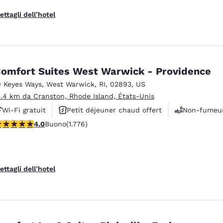
ettagli dell’hotel
omfort Suites West Warwick - Providence
0 Keyes Ways
,
West Warwick
,
RI
,
02893
,
US
3.4 km da Cranston, Rhode Island, États-Unis
Wi-Fi gratuit
Petit déjeuner chaud offert
Non-fumeu
alutazione di 3.97 stelle. Buono. 1776 recensioni
4.0
Buono
(1.776)
ettagli dell’hotel