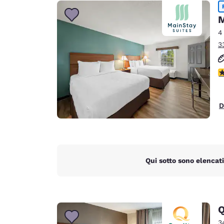
Canada
Français
M
Europa
4
3
Deutschla
Deutsch
V
Spain
English
D
Ireland
English
United Ki
English
Qui sotto sono elencati
Asia-Pacifico
Australia
English
Q
3