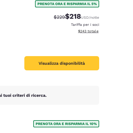
PRENOTA ORA E RISPARMIA IL 5%
$218
Tariffa di barratura:
Tariffa scontata:
$229
USD
/notte
Tariffa per i soci
Visualizza i dettagli totali stimat
$243
totale
Visualizza disponibilità
tuoi criteri di ricerca.
d
PRENOTA ORA E RISPARMIA IL 10%