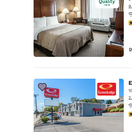
9
V
D
E
1
2
V