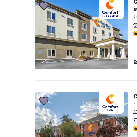
C
1
2
V
D
C
4
3
V