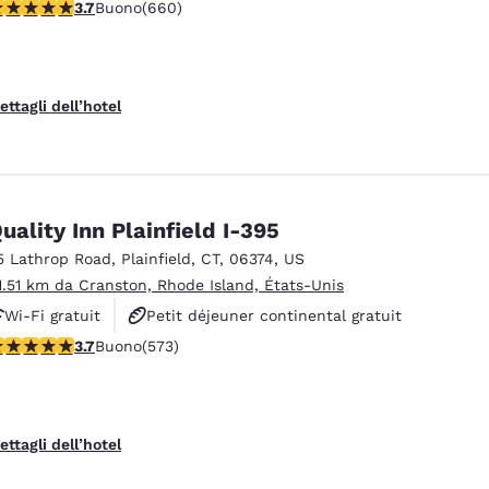
alutazione di 3.66 stelle. Buono. 660 recensioni
3.7
Buono
(660)
Espace fitness
ettagli dell’hotel
uality Inn Plainfield I-395
5 Lathrop Road
,
Plainfield
,
CT
,
06374
,
US
1.51 km da Cranston, Rhode Island, États-Unis
Wi-Fi gratuit
Petit déjeuner continental gratuit
alutazione di 3.68 stelle. Buono. 573 recensioni
3.7
Buono
(573)
Petit déjeuner chaud offert
ettagli dell’hotel