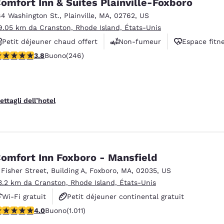
omfort Inn & Suites Plainville-Foxboro
64 Washington St.
,
Plainville
,
MA
,
02762
,
US
9.05 km da Cranston, Rhode Island, États-Unis
Petit déjeuner chaud offert
Non-fumeur
Espace fitn
alutazione di 3.8 stelle. Buono. 246 recensioni
3.8
Buono
(246)
ettagli dell’hotel
omfort Inn Foxboro - Mansfield
 Fisher Street
,
Building A
,
Foxboro
,
MA
,
02035
,
US
3.2 km da Cranston, Rhode Island, États-Unis
Wi-Fi gratuit
Petit déjeuner continental gratuit
alutazione di 3.99 stelle. Buono. 1011 recensioni
4.0
Buono
(1.011)
Petit déjeuner chaud offert