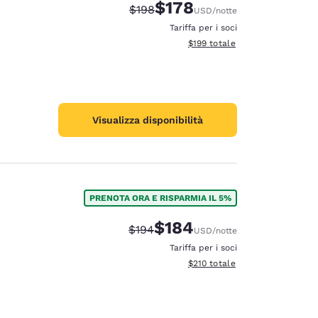
$178
Tariffa di barratura:
Tariffa scontata:
$198
USD
/notte
Tariffa per i soci
Visualizza i dettagli totali stima
$199
totale
Visualizza disponibilità
PRENOTA ORA E RISPARMIA IL 5%
$184
Tariffa di barratura:
Tariffa scontata:
$194
USD
/notte
Tariffa per i soci
Visualizza i dettagli totali stima
$210
totale