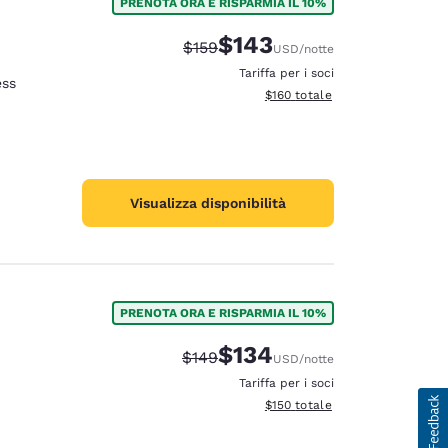
PRENOTA ORA E RISPARMIA IL 10%
$143
Tariffa di barratura:
Tariffa scontata:
$159
USD
/notte
Tariffa per i soci
ess
Visualizza i dettagli totali stima
$160
totale
Visualizza disponibilità
PRENOTA ORA E RISPARMIA IL 10%
$134
Tariffa di barratura:
Tariffa scontata:
$149
USD
/notte
Tariffa per i soci
Visualizza i dettagli totali stima
$150
totale