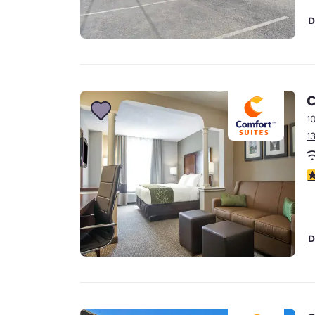
D
C
1
1
V
D