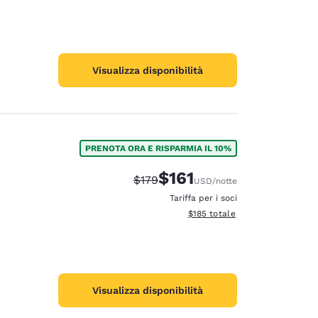
Visualizza disponibilità
PRENOTA ORA E RISPARMIA IL 10%
$161
Tariffa di barratura:
Tariffa scontata:
$179
USD
/notte
Tariffa per i soci
Visualizza i dettagli totali stima
$185
totale
Visualizza disponibilità