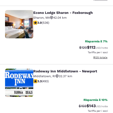
Econo Lodge Sharon - Foxborough
Econo Lodge Sharon - Foxborough
Sharon
,
MA
42.04 km
Valutazione di 3.01 stelle. Discreto. 536 recensioni
3.0
(
536
)
21
Risparmia il 7%
$112
Tariffa di barratura
Tariffa scontat
$120
USD
/notte
Tariffa per i soci
Visualizza i dett
$125
totale
Rodeway Inn Middletown - Newport
Rodeway Inn Middletown - Newpor
Middletown
,
RI
32.37 km
Valutazione di 3.26 stelle. Buono. 493 recensioni
3.3
(
493
)
51
Risparmia il 10%
$143
Tariffa di barratura:
Tariffa scontat
$159
USD
/notte
Tariffa per i soci