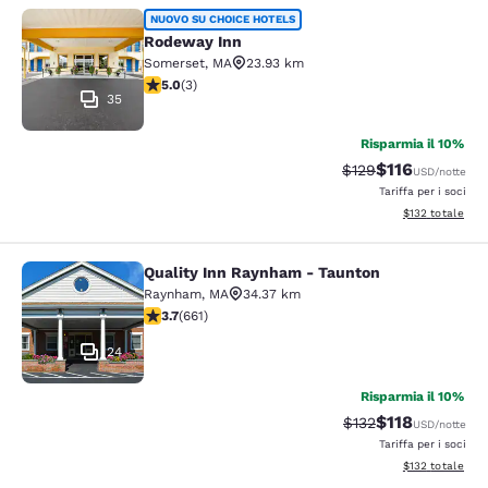
Rodeway Inn
NUOVO SU CHOICE HOTELS
Rodeway Inn
Somerset
,
MA
23.93 km
Valutazione di 5 stelle. Eccezionale. 3 recensioni
5.0
(
3
)
35
Risparmia il 10%
$116
Tariffa di barratura
Tariffa scontat
$129
USD
/notte
Tariffa per i soci
Visualizza i dett
$132
totale
Quality Inn Raynham - Taunton
Quality Inn Raynham - Taunton
Raynham
,
MA
34.37 km
Valutazione di 3.66 stelle. Buono. 661 recensioni
3.7
(
661
)
24
Risparmia il 10%
$118
Tariffa di barratura
Tariffa scontat
$132
USD
/notte
Tariffa per i soci
Visualizza i dett
$132
totale