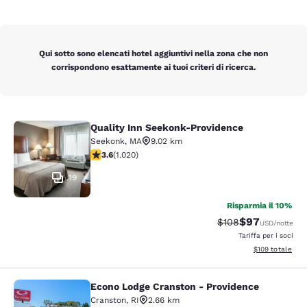
Qui sotto sono elencati hotel aggiuntivi nella zona che non
corrispondono esattamente ai tuoi criteri di ricerca.
Quality Inn Seekonk-Providence
Quality Inn Seekonk-Providence
Seekonk
,
MA
9.02 km
Valutazione di 3.56 stelle. Buono. 1020 recensioni
3.6
(
1.020
)
19
Risparmia il 10%
$97
Tariffa di barratura
Tariffa scontat
$108
USD
/notte
Tariffa per i soci
Visualizza i dett
$109
totale
Econo Lodge Cranston - Providence
Econo Lodge Cranston - Providence
Cranston
,
RI
2.66 km