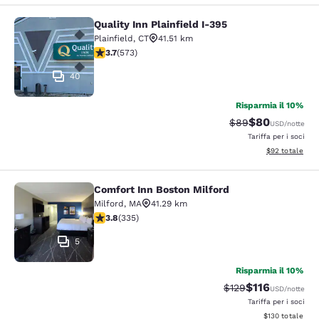
Quality Inn Plainfield I-395
Quality Inn Plainfield I-395
Plainfield
,
CT
41.51 km
Valutazione di 3.68 stelle. Buono. 573 recensioni
3.7
(
573
)
40
Risparmia il 10%
$80
Tariffa di barratur
Tariffa scontat
$89
USD
/notte
Tariffa per i soci
Visualizza i det
$92
totale
Comfort Inn Boston Milford
Comfort Inn Boston Milford
Milford
,
MA
41.29 km
Valutazione di 3.83 stelle. Buono. 335 recensioni
3.8
(
335
)
5
Risparmia il 10%
$116
Tariffa di barratura
Tariffa scontat
$129
USD
/notte
Tariffa per i soci
Visualizza i dett
$130
totale