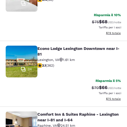
40
Risparmia il 10%
$68
Tariffa di barratur
Tariffa scontat
$75
USD
/notte
Tariffa per i soci
Visualizza i det
$78
totale
Econo Lodge Lexington Downtown near I-
Econo Lodge Lexington Downtown ne
81
Lexington
,
VA
1.61 km
Valutazione di 3.06 stelle. Discreto. 362 recensioni
3.1
(
362
)
24
Risparmia il 5%
$66
Tariffa di barratur
Tariffa scontat
$70
USD
/notte
Tariffa per i soci
Visualizza i det
$75
totale
Comfort Inn & Suites Raphine - Lexington
Comfort Inn & Suites Raphine - Lexi
near I-81 and I-64
Raphine
,
VA
24.51 km