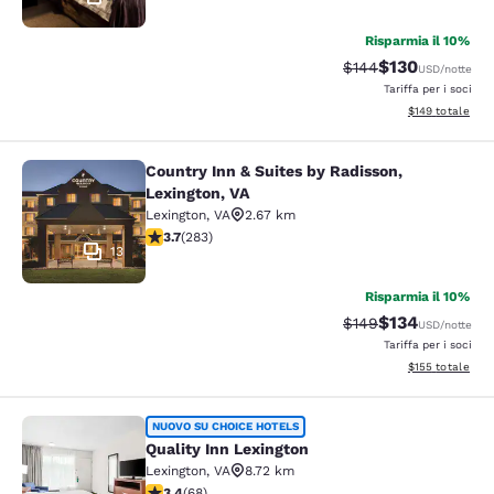
Risparmia il 10%
$130
Tariffa di barratura:
Tariffa scontat
$144
USD
/notte
Tariffa per i soci
Visualizza i dett
$149
totale
Country Inn & Suites by Radisson,
Country Inn & Suites by Radisson, L
Lexington, VA
Lexington
,
VA
2.67 km
Valutazione di 3.68 stelle. Buono. 283 recensioni
3.7
(
283
)
13
Risparmia il 10%
$134
Tariffa di barratura:
Tariffa scontat
$149
USD
/notte
Tariffa per i soci
Visualizza i dett
$155
totale
Quality Inn Lexington
NUOVO SU CHOICE HOTELS
Quality Inn Lexington
Lexington
,
VA
8.72 km
Valutazione di 3.38 stelle. Buono. 68 recensioni
3.4
(
68
)