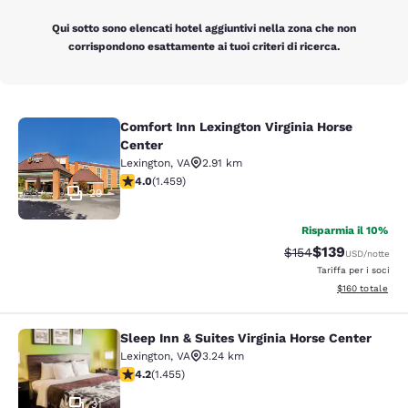
Qui sotto sono elencati hotel aggiuntivi nella zona che non
corrispondono esattamente ai tuoi criteri di ricerca.
Comfort Inn Lexington Virginia Horse
Comfort Inn Lexington Virginia Hors
Center
Lexington
,
VA
2.91 km
Valutazione di 4.03 stelle. Molto buono. 1459 recensio
4.0
(
1.459
)
29
Risparmia il 10%
$139
Tariffa di barratura:
Tariffa scontat
$154
USD
/notte
Tariffa per i soci
Visualizza i dett
$160
totale
Sleep Inn & Suites Virginia Horse Center
Sleep Inn & Suites Virginia Horse Ce
Lexington
,
VA
3.24 km
Valutazione di 4.2 stelle. Ottimo. 1455 recensioni
4.2
(
1.455
)
31