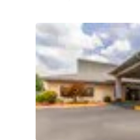
Canada
Français
Europa
Deutschla
Deutsch
Spain
English
Ireland
English
United Ki
English
Asia-Pacifico
Australia
English