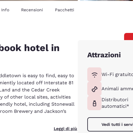
Info
Recensioni
Pacchetti
 book hotel in
Attrazioni
Wi-Fi gratuit
ddletown is easy to find, easy to
iently located off Interstate 81
Animali amme
 Land and the Cedar Creek
y of other local sites, activities
Distributori
iendly hotel, including Stonewall
automatici*
kroom Brewery and Jackson’s
Vedi tutti i serv
Leggi di più