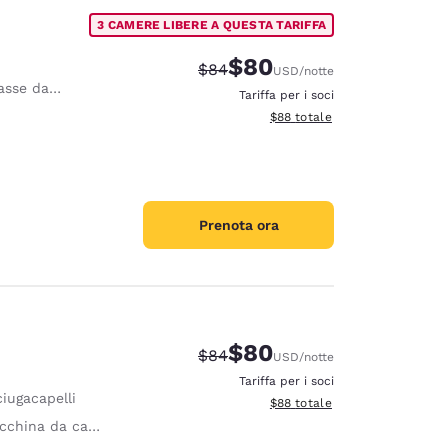
3 CAMERE LIBERE A QUESTA TARIFFA
$80
Tariffa di barratura:
Tariffa scontata:
$84
USD
/notte
e da stiro
Tariffa per i soci
Visualizza i dettagli totali stim
$88
totale
Prenota ora
$80
Tariffa di barratura:
Tariffa scontata:
$84
USD
/notte
Tariffa per i soci
iugacapelli
Visualizza i dettagli totali stim
$88
totale
china da caffè