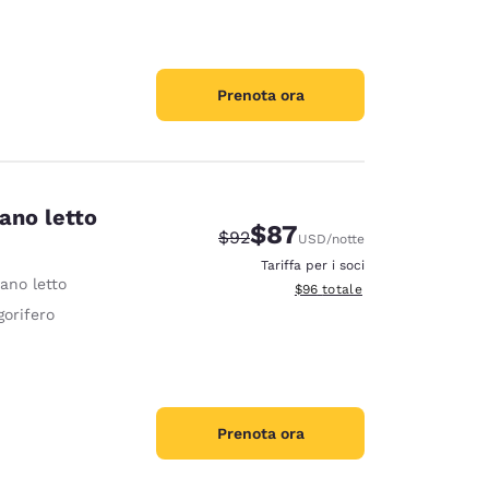
Prenota ora
vano letto
$87
Tariffa di barratura:
Tariffa scontata:
$92
USD
/notte
Tariffa per i soci
ano letto
Visualizza i dettagli totali stim
$96
totale
gorifero
Prenota ora