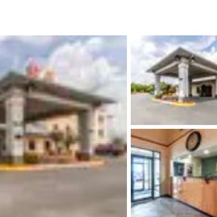
México
Mexico
Español
English
nd
Germany
España
English
Español
France
France
Français
English
Italia
Italy
Italiano
English
ngdom
India
New Zealan
English
English