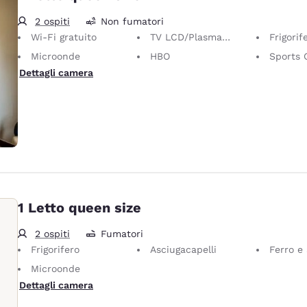
2 ospiti
Non fumatori
Wi-Fi gratuito
TV LCD/Plasma 32 pollici
Frigorif
Microonde
HBO
Sports 
Dettagli camera
1 Letto queen size
2 ospiti
Fumatori
Frigorifero
Asciugacapelli
Ferro e as
Microonde
Dettagli camera