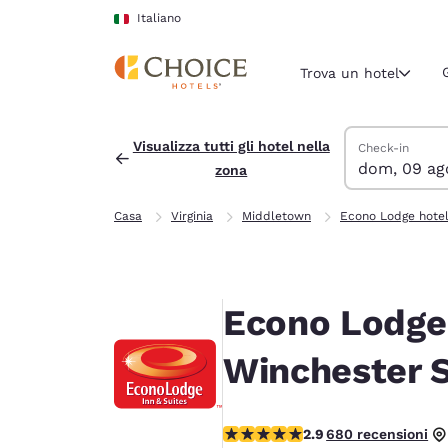
Caricamento completato
Vai A Contenuto Principale
Italiano
Trova un hotel
Cerca hotel
domenica 9 ag
lunedì 10 agos
lunedì 10 agos
domenica 9 ago
Visualizza tutti gli hotel nella
Check-in
dom, 09 ag
zona
Regione e posiz
Italia
Casa
Virginia
Middletown
Econo Lodge hote
Italiano
Seleziona la
Americhe
Econo Lodge 
United Sta
English
Winchester 
América L
Português
Valutazione di 2.88 stelle. Discre
2.9
680 recensioni