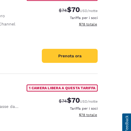
$70
Tariffa di barratura:
Tariffa scontata:
$74
USD
/notte
ero
Tariffa per i soci
Channel
Visualizza i dettagli totali stim
$78
totale
Prenota ora
1 CAMERA LIBERA A QUESTA TARIFFA
$70
Tariffa di barratura:
Tariffa scontata:
$74
USD
/notte
se da stiro
Tariffa per i soci
Visualizza i dettagli totali stim
$78
totale