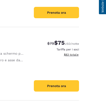
Prenota ora
$75
Tariffa di barratura:
Tariffa scontata:
$79
USD
/notte
Tariffa per i soci
a schermo piatto
Visualizza i dettagli totali stim
$83
totale
o e asse da stiro
Prenota ora