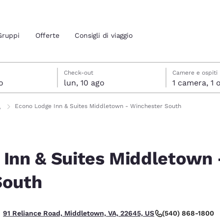
Gruppi
Offerte
Consigli di viaggio
osto
to
to data di check-out selezionata
sto data di check-in selezionata
Check-out
Camere e ospiti
o
lun, 10 ago
1 cam
ione attuali
l
Econo Lodge Inn & Suites Middletown - Winchester South
 tua lingua preferita
Inn & Suites Middletown 
tes
Estados Unidos
América Lat
Español
Español
South
atina
Latin America
Canada
English
English
to.
(540) 868-1800
91 Reliance Road, Middletown, VA, 22645, US