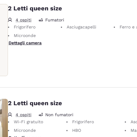
2 Letti queen size
4 ospiti
Fumatori
Frigorifero
Asciugacapelli
Ferro e ass
Microonde
Dettagli camera
2 Letti queen size
4 ospiti
Non fumatori
Wi-Fi gratuito
Frigorifero
Asc
Microonde
HBO
Mac