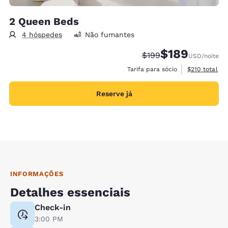
2 Queen Beds
4 hóspedes
Não fumantes
$189
Tarifa anterior “tacha
Tarifa com desco
$199
USD
/noite
Exibir detalh
Tarifa para sócio
$210
total
Reserve já
INFORMAÇÕES
Detalhes essenciais
Check-in
3:00 PM