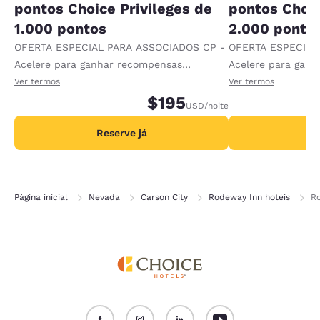
pontos Choice Privileges de
pontos Choic
1.000 pontos
2.000 ponto
OFERTA ESPECIAL PARA ASSOCIADOS CP -
OFERTA ESPECIAL
Acelere para ganhar recompensas
Acelere para gan
recebendo 1.000 pontos extras por diária.
recebendo 2.000 p
Ver termos
Ver termos
$195
USD
/noite
Reserve já
R
Página inicial
Nevada
Carson City
Rodeway Inn hotéis
Ro