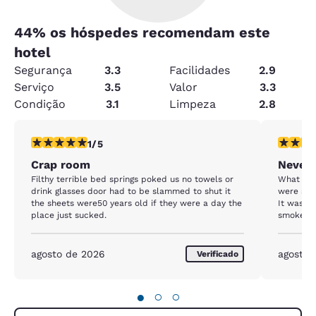
44
% os hóspedes recomendam este
hotel
Segurança
3.3
Facilidades
2.9
Serviço
3.5
Valor
3.3
Condição
3.1
Limpeza
2.8
classificação 1 estrela. Razoável. 1 avaliação
classific
1/5
Crap room
Never 
Filthy terrible bed springs poked us no towels or
What a ho
drink glasses door had to be slammed to shut it
were sta
the sheets were50 years old if they were a day the
It was a
place just sucked.
smoke. S
refrigera
my meds
agosto de 2026
agosto 
Verificado
●
○
○