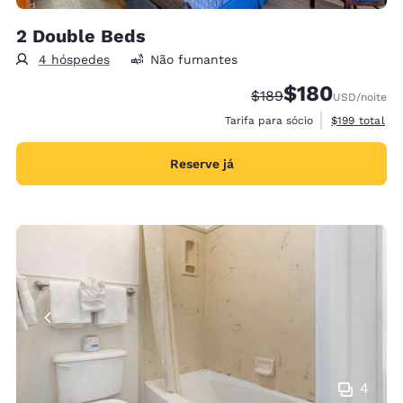
2 Double Beds
4 hóspedes
Não fumantes
$180
Tarifa anterior “tacha
Tarifa com desco
$189
USD
/noite
Exibir detalh
Tarifa para sócio
$199
total
Reserve já
4