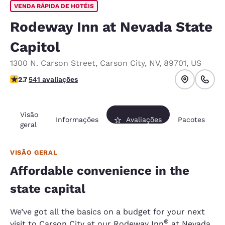
VENDA RÁPIDA DE HOTÉIS
Rodeway Inn at Nevada State
Capitol
1300 N. Carson Street
,
Carson City
,
NV
,
89701
,
US
classificação 2.71 estrelas. Razoável.
2.7
541 avaliações
Visão
Informações
Avaliações
Pacotes
geral
VISÃO GERAL
Affordable convenience in the
state capital
We’ve got all the basics on a budget for your next
®
visit to Carson City at our Rodeway Inn
at Nevada