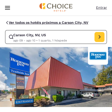
Carregamento concluído
Pular Para Conteúdo Principal
Entrar
Ver todos os hotéis próximos a Carson City, NV
Carson City, NV, US
Modificar pesquisa para Carson City, NV, US. Data de check-in ago 09, 
ago 09 - ago 10
•
1 quarto, 1 hóspede