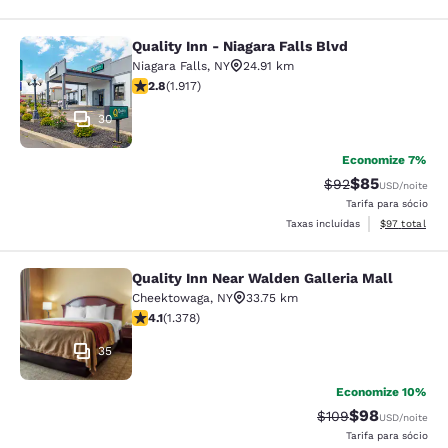
Quality Inn - Niagara Falls Blvd
Quality Inn - Niagara Falls Blvd
Niagara Falls
,
NY
24.91 km
classificação 2.8 estrelas. Razoável. 1917 avaliações
2.8
(
1.917
)
30
Economize 7%
$85
Tarifa anterior “t
Tarifa com de
$92
USD
/noite
Tarifa para sócio
Exibir detalhe
Taxas incluídas
$97
total
Quality Inn Near Walden Galleria Mall
Quality Inn Near Walden Galleria Ma
Cheektowaga
,
NY
33.75 km
classificação 4.12 estrelas. Muito bom. 1378 avaliaçõe
4.1
(
1.378
)
35
Economize 10%
$98
Tarifa anterior “ta
Tarifa com de
$109
USD
/noite
Tarifa para sócio