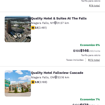
Tarifa para sócio
Exibir detalhe
$78
total
Quality Hotel & Suites At The Falls
Quality Hotel & Suites At The Falls
Niagara Falls
,
NY
31.57 km
classificação 3.13 estrelas. Bom. 3461 avaliações
3.1
(
3.461
)
36
Economize 6%
$146
Tarifa anterior “tac
Tarifa com des
$155
USD
/noite
Tarifa para sócio
Exibir detalhe
Taxas incluídas
$172
total
Quality Hotel Fallsview Cascade
Quality Hotel Fallsview Cascade
Niagara Falls
,
ON
33.16 km
classificação 3.9 estrelas. Bom. 3169 avaliações
3.9
(
3.169
)
41
Economize 7%
$178
Tarifa anterior “tac
Tarifa com des