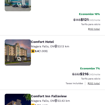
29
Economize 16%
$121
Tarifa anterior “tac
Tarifa com des
$145
CAD
/noite
Tarifa para sócio
Exibir detalhe
$143
total
Comfort Hotel
Comfort Hotel
Niagara Falls
,
ON
33.13 km
classificação 3.4 estrelas. Bom. 1009 avaliações
3.4
(
1.009
)
38
Economize 7%
$216
Tarifa anterior “tac
Tarifa com des
$232
CAD
/noite
Tarifa para sócio
Exibir detalhes
Taxas incluídas
$252
total
Comfort Inn Fallsview
Comfort Inn Fallsview
Niagara Falls
,
ON
33.43 km
classificação 3.63 estrelas. Bom. 5446 avaliações