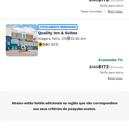
$190
CAD
/noite
Tarifa para sócio
Exibir detalhes
Taxas incluídas
$207
total
Quality Inn & Suites
TOTALMENTE RENOVADO
Quality Inn & Suites
Niagara Falls
,
ON
32.93 km
classificação 2.96 estrelas. Razoável. 1823 avaliações
3.0
(
1.823
)
65
Economize 7%
$172
Tarifa anterior “tac
Tarifa com des
$185
CAD
/noite
Tarifa para sócio
Exibir detalhes
$202
total
Abaixo estão hotéis adicionais na região que não correspondem
aos seus critérios de pesquisa exatos.