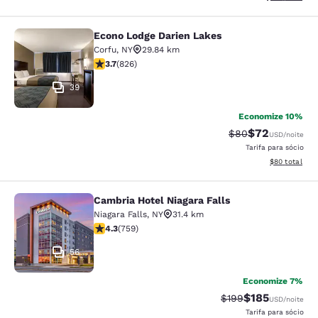
Econo Lodge Darien Lakes
Econo Lodge Darien Lakes
Corfu
,
NY
29.84 km
classificação 3.69 estrelas. Bom. 826 avaliações
3.7
(
826
)
39
Economize 10%
$72
Tarifa anterior “t
Tarifa com de
$80
USD
/noite
Tarifa para sócio
Exibir detalhe
$80
total
Cambria Hotel Niagara Falls
Cambria Hotel Niagara Falls
Niagara Falls
,
NY
31.4 km
classificação 4.26 estrelas. Excelente. 759 avaliações
4.3
(
759
)
56
Economize 7%
$185
Tarifa anterior “tac
Tarifa com des
$199
USD
/noite
Tarifa para sócio