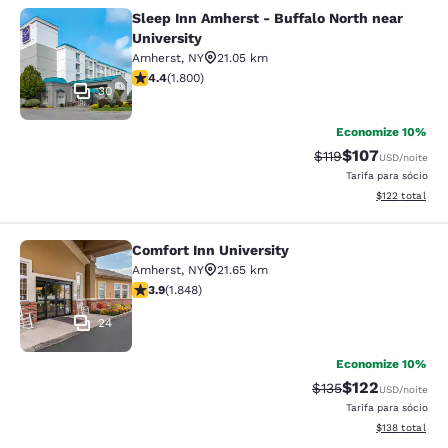
Sleep Inn Amherst - Buffalo North near
Sleep Inn Amherst - Buffalo North n
University
Amherst
,
NY
21.05 km
classificação 4.38 estrelas. Excelente. 1800 avaliaçõe
4.4
(
1.800
)
30
Economize 10%
$107
Tarifa anterior “tac
Tarifa com des
$119
USD
/noite
Tarifa para sócio
Exibir detalhe
$122
total
Comfort Inn University
Comfort Inn University
Amherst
,
NY
21.65 km
classificação 3.88 estrelas. Bom. 1848 avaliações
3.9
(
1.848
)
24
Economize 10%
$122
Tarifa anterior “tac
Tarifa com des
$135
USD
/noite
Tarifa para sócio
Exibir detalhe
$138
total