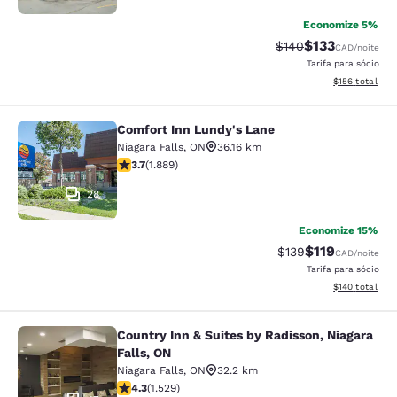
Economize 5%
$133
Tarifa anterior “tac
Tarifa com des
$140
CAD
/noite
Tarifa para sócio
Exibir detalhe
$156
total
Comfort Inn Lundy's Lane
Comfort Inn Lundy's Lane
Niagara Falls
,
ON
36.16 km
classificação 3.67 estrelas. Bom. 1889 avaliações
3.7
(
1.889
)
28
Economize 15%
$119
Tarifa anterior “tac
Tarifa com des
$139
CAD
/noite
Tarifa para sócio
Exibir detalhe
$140
total
Country Inn & Suites by Radisson, Niagara
Country Inn & Suites by Radisson, N
Falls, ON
Niagara Falls
,
ON
32.2 km
classificação 4.32 estrelas. Excelente. 1529 avaliaçõe
4.3
(
1.529
)