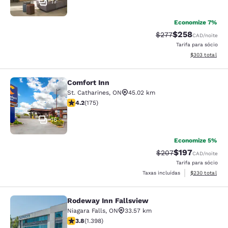
17
Economize 7%
$258
Tarifa anterior “tach
Tarifa com desc
$277
CAD
/noite
Tarifa para sócio
Exibir detalhes
$303
total
Comfort Inn
Comfort Inn
St. Catharines
,
ON
45.02 km
classificação 4.22 estrelas. Excelente. 175 avaliações
4.2
(
175
)
16
Economize 5%
$197
Tarifa anterior “tach
Tarifa com des
$207
CAD
/noite
Tarifa para sócio
Exibir detalhes
Taxas incluídas
$230
total
Rodeway Inn Fallsview
Rodeway Inn Fallsview
Niagara Falls
,
ON
33.57 km
classificação 3.84 estrelas. Bom. 1398 avaliações
3.8
(
1.398
)