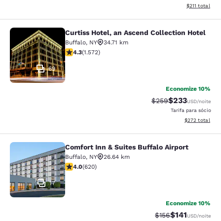
Exibir detalhe
$211
total
Curtiss Hotel, an Ascend Collection Hotel
Curtiss Hotel, an Ascend Collection
Buffalo
,
NY
34.71 km
classificação 4.32 estrelas. Excelente. 1572 avaliaçõe
4.3
(
1.572
)
69
Economize 10%
$233
Tarifa anterior “tach
Tarifa com des
$259
USD
/noite
Tarifa para sócio
Exibir detalhes
$272
total
Comfort Inn & Suites Buffalo Airport
Comfort Inn & Suites Buffalo Airport
Buffalo
,
NY
26.64 km
classificação 3.96 estrelas. Bom. 620 avaliações
4.0
(
620
)
17
Economize 10%
$141
Tarifa anterior “tac
Tarifa com des
$156
USD
/noite