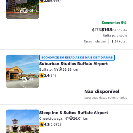
3.6
(
5.446
)
51
Economize 5%
$168
Tarifa anterior “tac
Tarifa com des
$176
CAD
/noite
Tarifa para sócio
Exibir detalhe
Taxas incluídas
$194
total
Suburban Studios Buffalo Airport
ECONOMIZE EM ESTADIAS DE MAIS DE 7 DIÁRIAS
Suburban Studios Buffalo Airport
Buffalo
,
NY
26.86 km
classificação 2.35 estrelas. Razoável. 34 avaliações
2.4
(
34
)
44
Não disponível
para suas datas selecionadas
Sleep Inn & Suites Buffalo Airport
Sleep Inn & Suites Buffalo Airport
Cheektowaga
,
NY
26.01 km
classificação 4.19 estrelas. Muito bom. 2672 avaliaçõe
4.2
(
2.672
)