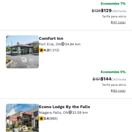
Economize 7%
$129
Tarifa anterior “tac
Tarifa com des
$139
USD
/noite
Tarifa para sócio
Exibir detalhe
$147
total
Comfort Inn
Comfort Inn
Fort Erie
,
ON
34.94 km
classificação 4.16 estrelas. Muito bom. 1213 avaliações
4.2
(
1.213
)
25
Economize 5%
$144
Tarifa anterior “tac
Tarifa com des
$151
CAD
/noite
Tarifa para sócio
Exibir detalhe
$162
total
Econo Lodge By the Falls
Econo Lodge By the Falls
Niagara Falls
,
ON
32.59 km
classificação 3.37 estrelas. Bom. 985 avaliações
3.4
(
985
)
17