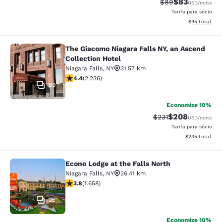
$83
Tarifa anterior “t
Tarifa com de
$89
USD
/noite
Tarifa para sócio
Exibir detalhe
$95
total
The Giacomo Niagara Falls NY, an Ascend
The Giacomo Niagara Falls NY, an A
Collection Hotel
Niagara Falls
,
NY
31.57 km
classificação 4.37 estrelas. Excelente. 2236 avaliaçõe
4.4
(
2.236
)
69
Economize 10%
$208
Tarifa anterior “tac
Tarifa com desc
$231
USD
/noite
Tarifa para sócio
Exibir detalhes
$235
total
Econo Lodge at the Falls North
Econo Lodge at the Falls North
Niagara Falls
,
NY
26.41 km
classificação 3.77 estrelas. Bom. 1658 avaliações
3.8
(
1.658
)
25
Economize 10%