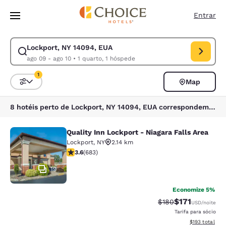
Carregamento concluído
Pular Para Conteúdo Principal
Entrar
Lockport, NY 14094, EUA
Modificar pesquisa para Lockport, NY 14094, EUA. Data de check-in ago
ago 09 - ago 10
•
1 quarto, 1 hóspede
1
Map
Classificar e filtrar
1 filtro atualmente selecionado
8 hotéis perto de Lockport, NY 14094, EUA correspondem aos seus filtros
Quality Inn Lockport - Niagara Falls Area
Quality Inn Lockport - Niagara Falls
Lockport
,
NY
2.14 km
classificação 3.59 estrelas. Bom. 683 avaliações
3.6
(
683
)
19
Economize 5%
$171
Tarifa anterior “tac
Tarifa com des
$180
USD
/noite
Tarifa para sócio
Exibir detalhe
$193
total