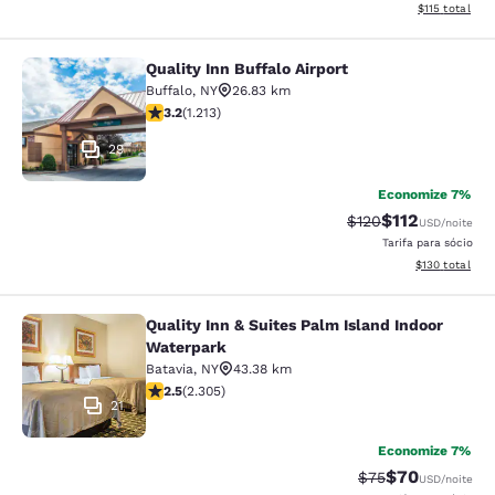
Exibir detalhe
$115
total
Quality Inn Buffalo Airport
Quality Inn Buffalo Airport
Buffalo
,
NY
26.83 km
classificação 3.2 estrelas. Bom. 1213 avaliações
3.2
(
1.213
)
29
Economize 7%
$112
Tarifa anterior “tac
Tarifa com des
$120
USD
/noite
Tarifa para sócio
Exibir detalhe
$130
total
Quality Inn & Suites Palm Island Indoor
Quality Inn & Suites Palm Island In
Waterpark
Batavia
,
NY
43.38 km
classificação 2.52 estrelas. Razoável. 2305 avaliações
2.5
(
2.305
)
21
Economize 7%
$70
Tarifa anterior “t
Tarifa com de
$75
USD
/noite