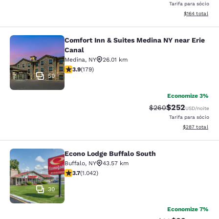
Tarifa para sócio
Exibir detalhe
$164
total
Comfort Inn & Suites Medina NY near Erie
Comfort Inn & Suites Medina NY nea
Canal
Medina
,
NY
26.01 km
classificação 3.94 estrelas. Bom. 179 avaliações
3.9
(
179
)
50
Economize 3%
$252
Tarifa anterior “tach
Tarifa com desc
$260
USD
/noite
Tarifa para sócio
Exibir detalhes
$287
total
Econo Lodge Buffalo South
Econo Lodge Buffalo South
Buffalo
,
NY
43.57 km
classificação 3.66 estrelas. Bom. 1042 avaliações
3.7
(
1.042
)
30
Economize 7%