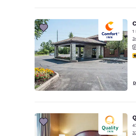
C
1
3
c
D
Q
4
3