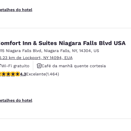
etalhes do hotel
omfort Inn & Suites Niagara Falls Blvd USA
115 Niagara Falls Blvd
,
Niagara Falls
,
NY
,
14304
,
US
6.23 km de Lockport, NY 14094, EUA
Wi-Fi gratuito
Café da manhã quente cortesia
lassificação 4.35 estrelas. Excelente. 1464 avaliações
4.3
Excelente
(1.464)
Não fumante
etalhes do hotel