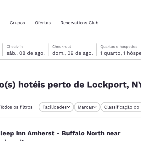
Grupos
Ofertas
Reservations Club
sábado, 8 de agosto
domingo, 9 de agosto
domingo, 9 de agosto data de check-out selecionada
sábado, 8 de agosto data do check-in selecionada
Check-in
Check-out
Quartos e hóspedes
sáb., 08 de ago.
dom., 09 de ago.
1 quarto, 1 h
zação atuais
tina
kport, NY 14094, EUA
 idioma de sua preferência
o(s) hotéis perto de Lockport, 
tes
Estados Unidos
América Lat
Todos os filtros
Facilidades
Marcas
Classificação do
Español
Español
atina
Latin America
Canada
English
English
leep Inn Amherst - Buffalo North near