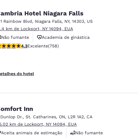
ambria Hotel Niagara Falls
11 Rainbow Blvd
,
Niagara Falls
,
NY
,
14303
,
US
1.4 km de Lockport, NY 14094, EUA
Não fumante
Academia de ginástica
lassificação 4.26 estrelas. Excelente. 758 avaliações
4.3
Excelente
(758)
Espaço de reuniões
etalhes do hotel
omfort Inn
 Dunlop Dr.
,
St. Catharines
,
ON
,
L2R 1A2
,
CA
5.02 km de Lockport, NY 14094, EUA
Aceita animais de estimação
Não fumante