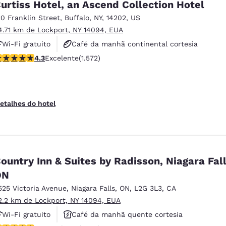
urtiss Hotel, an Ascend Collection Hotel
10 Franklin Street
,
Buffalo
,
NY
,
14202
,
US
4.71 km de Lockport, NY 14094, EUA
Wi-Fi gratuito
Café da manhã continental cortesia
lassificação 4.32 estrelas. Excelente. 1572 avaliações
4.3
Excelente
(1.572)
Não fumante
etalhes do hotel
ountry Inn & Suites by Radisson, Niagara Fall
ON
525 Victoria Avenue
,
Niagara Falls
,
ON
,
L2G 3L3
,
CA
2.2 km de Lockport, NY 14094, EUA
Wi-Fi gratuito
Café da manhã quente cortesia