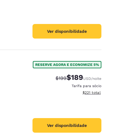
Ver disponibilidade
RESERVE AGORA E ECONOMIZE 5%
$189
Tarifa anterior “tachada”:
Tarifa com desconto:
$199
USD
/noite
Tarifa para sócio
Exibir detalhes do total esti
$221
total
Ver disponibilidade