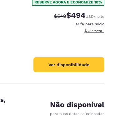
RESERVE AGORA E ECONOMIZE 10%
$494
Tarifa anterior “tachada”:
Tarifa com desconto:
$549
USD
/noite
Tarifa para sócio
Exibir detalhes do total esti
$577
total
Ver disponibilidade
s,
Não disponível
para suas datas selecionadas