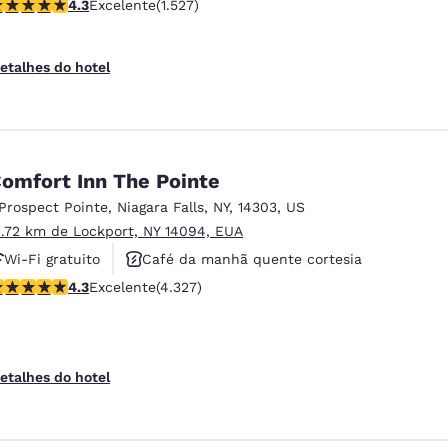
lassificação 4.32 estrelas. Excelente. 1527 avaliações
4.3
Excelente
(1.527)
Não fumante
etalhes do hotel
omfort Inn The Pointe
 Prospect Pointe
,
Niagara Falls
,
NY
,
14303
,
US
1.72 km de Lockport, NY 14094, EUA
Wi-Fi gratuito
Café da manhã quente cortesia
lassificação 4.3 estrelas. Excelente. 4327 avaliações
4.3
Excelente
(4.327)
Não fumante
etalhes do hotel