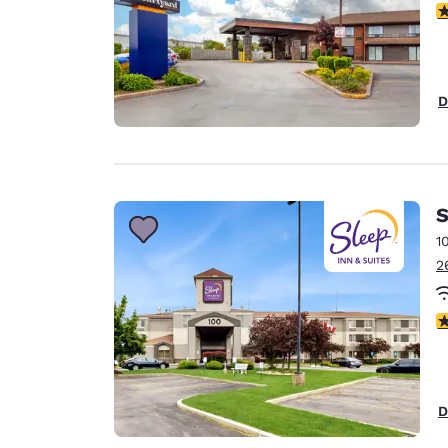
c
D
S
1
2
c
D