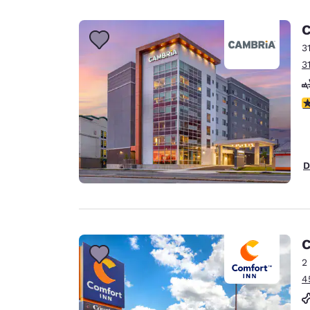
C
3
3
c
D
C
2
4