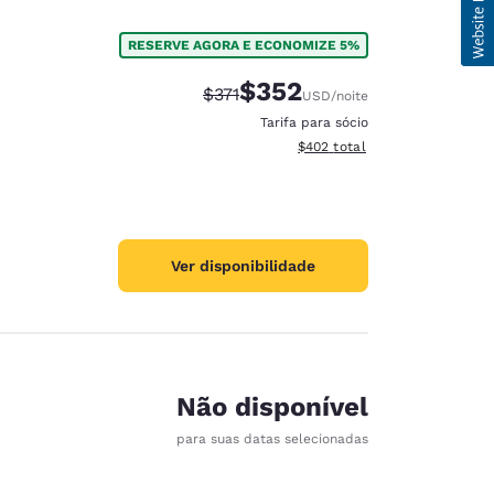
RESERVE AGORA E ECONOMIZE 5%
$352
Tarifa anterior “tachada”:
Tarifa com desconto:
$371
USD
/noite
Tarifa para sócio
Exibir detalhes do total esti
$402
total
Ver disponibilidade
Não disponível
para suas datas selecionadas