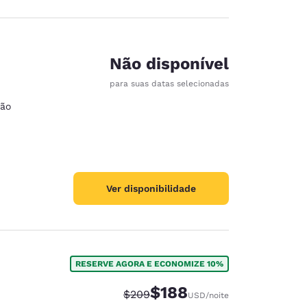
Não disponível
para suas datas selecionadas
ção
Ver disponibilidade
RESERVE AGORA E ECONOMIZE 10%
$188
Tarifa anterior “tachada”:
Tarifa com desconto:
$209
USD
/noite