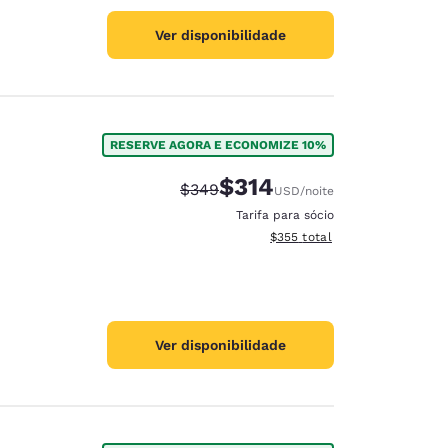
Ver disponibilidade
RESERVE AGORA E ECONOMIZE 10%
$314
Tarifa anterior “tachada”:
Tarifa com desconto:
$349
USD
/noite
Tarifa para sócio
Exibir detalhes do total esti
$355
total
Ver disponibilidade