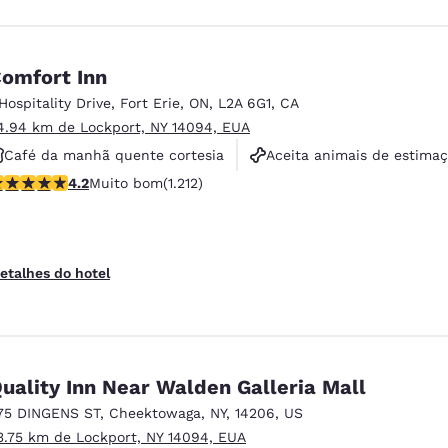
omfort Inn
 Hospitality Drive
,
Fort Erie
,
ON
,
L2A 6G1
,
CA
4.94 km de Lockport, NY 14094, EUA
Café da manhã quente cortesia
Aceita animais de estima
lassificação 4.16 estrelas. Muito bom. 1212 avaliações
4.2
Muito bom
(1.212)
Não fumante
etalhes do hotel
uality Inn Near Walden Galleria Mall
75 DINGENS ST
,
Cheektowaga
,
NY
,
14206
,
US
3.75 km de Lockport, NY 14094, EUA