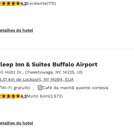
lassificação 4.22 estrelas. Excelente. 175 avaliações
4.2
Excelente
(175)
Academia de ginástica
etalhes do hotel
leep Inn & Suites Buffalo Airport
00 Holtz Dr.
,
Cheektowaga
,
NY
,
14225
,
US
6.01 km de Lockport, NY 14094, EUA
Wi-Fi gratuito
Café da manhã quente cortesia
lassificação 4.19 estrelas. Muito bom. 2672 avaliações
4.2
Muito bom
(2.672)
Não fumante
etalhes do hotel