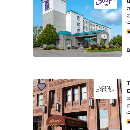
U
Canada
Français
7
2
Europa
Deutschla
c
Deutsch
Spain
D
English
Ireland
English
T
United Ki
C
English
2
Ásia-Pacífico
3
Australia
English
c