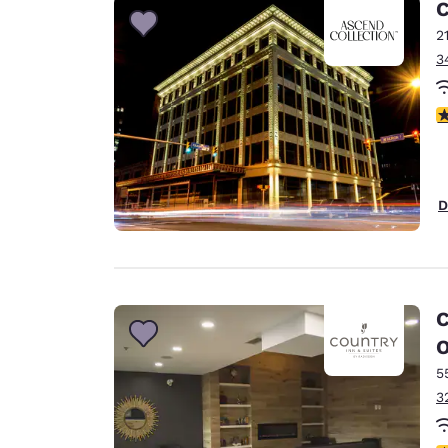
C
2
3
c
D
C
5
3