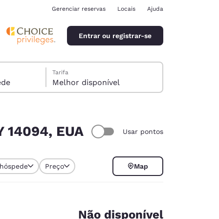
Gerenciar reservas
Locais
Ajuda
Entrar ou registrar-se
Tarifa
óspede
Melhor disponível
NY 14094, EUA
Usar pontos
ina
 hóspede
Preço
Map
Não disponível