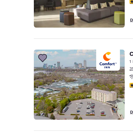
c
D
C
1
3
c
D