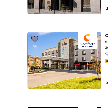
D
C
6
2
c
D