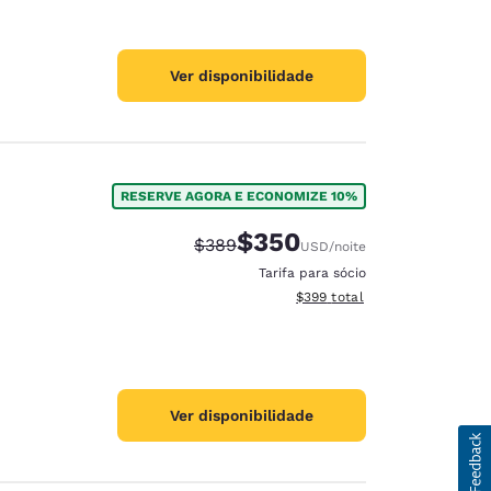
Ver disponibilidade
RESERVE AGORA E ECONOMIZE 10%
$350
Tarifa anterior “tachada”:
Tarifa com desconto:
$389
USD
/noite
Tarifa para sócio
Exibir detalhes do total esti
$399
total
Ver disponibilidade