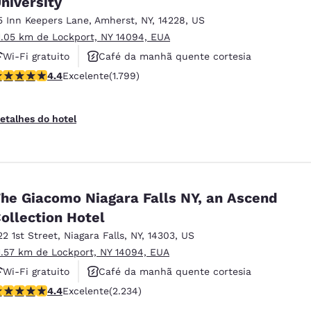
niversity
México
Mexico
Español
English
5 Inn Keepers Lane
,
Amherst
,
NY
,
14228
,
US
1.05 km de Lockport, NY 14094, EUA
Wi-Fi gratuito
Café da manhã quente cortesia
nd
Germany
España
lassificação 4.38 estrelas. Excelente. 1799 avaliações
4.4
Excelente
(1.799)
Aceita animais de estimação
English
Español
France
France
etalhes do hotel
Français
English
Italia
Italy
Italiano
English
he Giacomo Niagara Falls NY, an Ascend
ngdom
ollection Hotel
22 1st Street
,
Niagara Falls
,
NY
,
14303
,
US
1.57 km de Lockport, NY 14094, EUA
India
New Zealan
Wi-Fi gratuito
Café da manhã quente cortesia
English
English
lassificação 4.37 estrelas. Excelente. 2234 avaliações
4.4
Excelente
(2.234)
Aceita animais de estimação