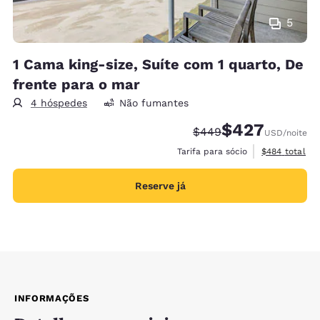
5
1 Cama king-size, Suíte com 1 quarto, De
frente para o mar
4 hóspedes
Não fumantes
$427
Tarifa anterior “tachad
Tarifa com desco
$449
USD
/noite
Exibir detalh
Tarifa para sócio
$484
total
Reserve já
INFORMAÇÕES