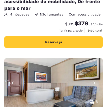
acessibilidade de mobilidade, De frente
para o mar
4 hóspedes
Não fumantes
Com acessibilidade
$379
Tarifa anterior “tachad
Tarifa com desco
$399
USD
/noite
Exibir detalh
Tarifa para sócio
$430
total
Reserve já
6