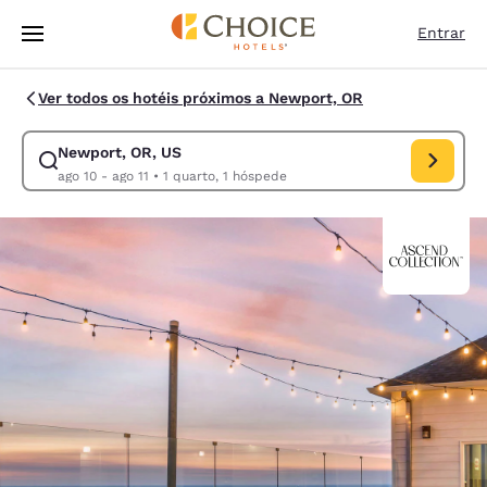
Carregamento concluído
Pular Para Conteúdo Principal
Entrar
Ver todos os hotéis próximos a Newport, OR
Newport, OR, US
Modificar pesquisa para Newport, OR, US. Data de check-in ago 10, dat
ago 10 - ago 11
•
1 quarto, 1 hóspede