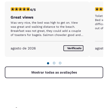
classificação 4 estrelas. Muito bom. 1 avaliação
classific
4/5
Toilet w
Great views
Bed was 
Was very nice, the bed was high to get on. View
difficult 
was great and walking distance to the beach.
out
Breakfast was not great, they could add a couple
of toasters for bagels. Salmon chowder good and
cookies they offer. Pool and outdoor area was
closed tho
agosto de 2026
agosto 
Verificado
●
○
○
Mostrar todas as avaliações