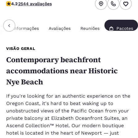
classificação 4.19 estrelas. Muito bom.
4.2
2544 avaliações
ão
Informações
Avaliações
Reuniões
Pacotes
l
VISÃO GERAL
Contemporary beachfront
accommodations near Historic
Nye Beach
If you're looking for an authentic experience on the
Oregon Coast, it's hard to beat waking up to
unobstructed views of the Pacific Ocean from your
private balcony at Elizabeth Oceanfront Suites, an
Ascend Collection™ Hotel. Our modern boutique
hotel is located in the heart of Newport — just