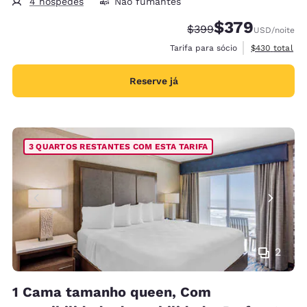
4 hóspedes
Não fumantes
$379
Tarifa anterior “tachad
Tarifa com desco
$399
USD
/noite
Exibir detalh
Tarifa para sócio
$430
total
Reserve já
3 QUARTOS RESTANTES COM ESTA TARIFA
2
1 Cama tamanho queen, Com