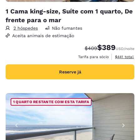
1 Cama king-size, Suíte com 1 quarto, De
frente para o mar
2 hóspedes
Não fumantes
Aceita animais de estimação
$389
Tarifa anterior “tachad
Tarifa com desco
$409
USD
/noite
Exibir detalh
Tarifa para sócio
$441
total
Reserve já
1 QUARTO RESTANTE COM ESTA TARIFA