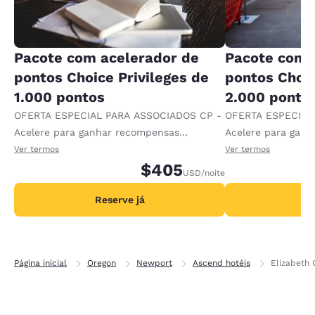
Pacote com acelerador de
Pacote com 
pontos Choice Privileges de
pontos Choic
1.000 pontos
2.000 ponto
OFERTA ESPECIAL PARA ASSOCIADOS CP -
OFERTA ESPECIAL
Acelere para ganhar recompensas
Acelere para gan
recebendo 1.000 pontos extras por diária.
recebendo 2.000 p
Ver termos
Ver termos
$405
USD
/noite
Reserve já
R
Página inicial
Oregon
Newport
Ascend hotéis
Elizabeth 