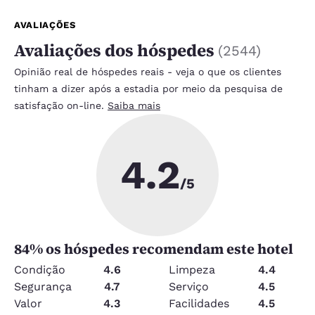
AVALIAÇÕES
Avaliações dos hóspedes
(
2544
)
Opinião real de hóspedes reais - veja o que os clientes
tinham a dizer após a estadia por meio da pesquisa de
satisfação on-line.
Saiba mais
4.2
/5
84
% os hóspedes recomendam este hotel
Condição
4.6
Limpeza
4.4
Segurança
4.7
Serviço
4.5
Valor
4.3
Facilidades
4.5