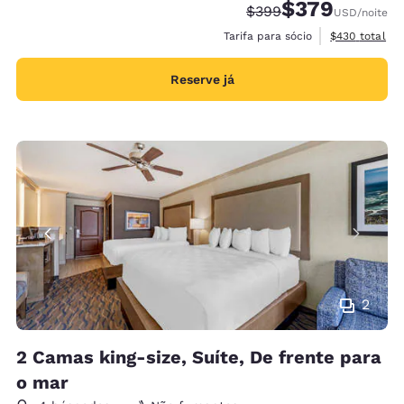
$379
Tarifa anterior “tachad
Tarifa com desco
$399
USD
/noite
Exibir detalh
Tarifa para sócio
$430
total
Reserve já
2
2 Camas king-size, Suíte, De frente para
o mar