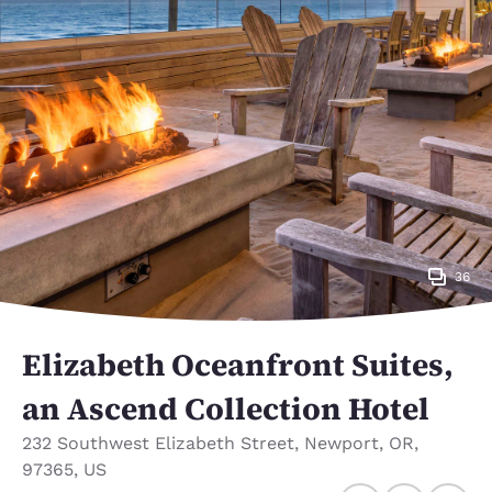
36
Elizabeth Oceanfront Suites,
an Ascend Collection Hotel
232 Southwest Elizabeth Street
,
Newport
,
OR
,
97365
,
US