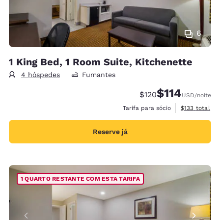
6
1 King Bed, 1 Room Suite, Kitchenette
4 hóspedes
Fumantes
$114
Tarifa anterior “tach
Tarifa com desc
$120
USD
/noite
Exibir detalh
Tarifa para sócio
$133
total
Reserve já
1 QUARTO RESTANTE COM ESTA TARIFA