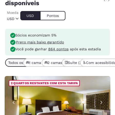
disponíveis
Moeda
USD
Pontos
USD
Sócios economizam 5%
Preço mais baixo garantido
Você pode ganhar
864 pontos
após esta estadia
Todos os tipos de quarto (7)
1 cama (5)
2 camas ou mais (2)
Suíte (3)
Com acessibilid
2 QUARTOS RESTANTES COM ESTA TARIFA