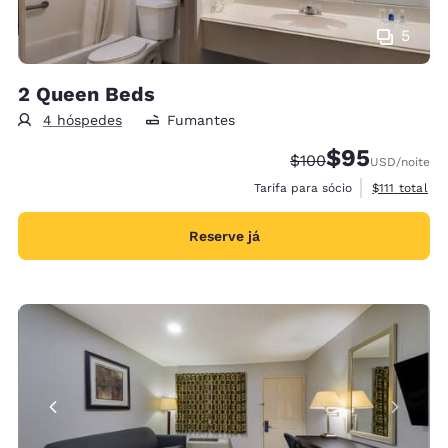
5
2 Queen Beds
4 hóspedes
Fumantes
$95
Tarifa anterior “tac
Tarifa com des
$100
USD
/noite
Exibir detal
Tarifa para sócio
$111
total
Reserve já