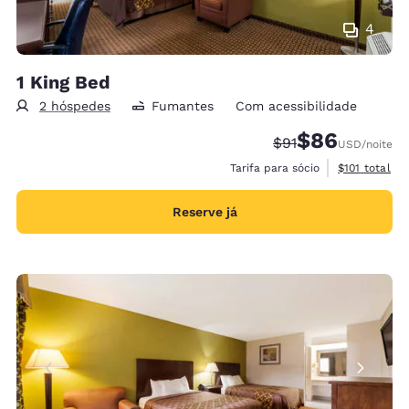
4
1 King Bed
2 hóspedes
Fumantes
Com acessibilidade
$86
Tarifa anterior “ta
Tarifa com desc
$91
USD
/noite
Exibir detalh
Tarifa para sócio
$101
total
Reserve já