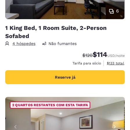
6
1 King Bed, 1 Room Suite, 2-Person
Sofabed
4 hóspedes
Não fumantes
$114
Tarifa anterior “tach
Tarifa com desc
$120
USD
/noite
Exibir detalh
Tarifa para sócio
$133
total
Reserve já
2 QUARTOS RESTANTES COM ESTA TARIFA