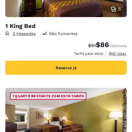
5
1 King Bed
2 hóspedes
Não fumantes
$86
Tarifa anterior “ta
Tarifa com desc
$91
USD
/noite
Exibir detalh
Tarifa para sócio
$101
total
Reserve já
1 QUARTO RESTANTE COM ESTA TARIFA