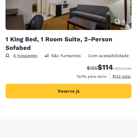
6
1 King Bed, 1 Room Suite, 2-Person
Sofabed
4 hóspedes
Não fumantes
Com acessibilidade
$114
Tarifa anterior “tach
Tarifa com desc
$120
USD
/noite
Exibir detalh
Tarifa para sócio
$133
total
Reserve já