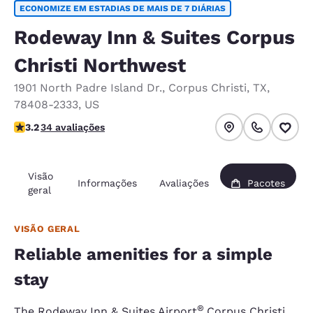
ECONOMIZE EM ESTADIAS DE MAIS DE 7 DIÁRIAS
Rodeway Inn & Suites Corpus
Christi Northwest
1901 North Padre Island Dr.
,
Corpus Christi
,
TX
,
78408-2333
,
US
classificação 3.21 estrelas. Bom.
3.2
34 avaliações
Visão
Informações
Avaliações
Pacotes
geral
VISÃO GERAL
Reliable amenities for a simple
stay
®
The Rodeway Inn & Suites Airport
Corpus Christi