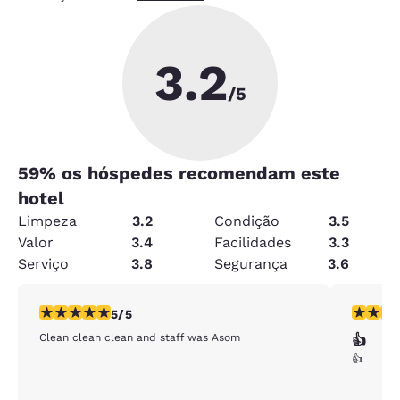
3.2
/5
59
% os hóspedes recomendam este
hotel
Limpeza
3.2
Condição
3.5
Valor
3.4
Facilidades
3.3
Serviço
3.8
Segurança
3.6
classificação 5 estrelas. Excepcional. 1 avaliação
classific
5/5
Clean clean clean and staff was Asom
👍
👍