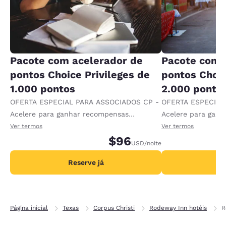
Pacote com acelerador de
Pacote com 
pontos Choice Privileges de
pontos Choic
1.000 pontos
2.000 ponto
OFERTA ESPECIAL PARA ASSOCIADOS CP -
OFERTA ESPECIAL
Acelere para ganhar recompensas
Acelere para gan
recebendo 1.000 pontos extras por diária.
recebendo 2.000 p
Ver termos
Ver termos
$96
USD
/noite
Reserve já
R
Página inicial
Texas
Corpus Christi
Rodeway Inn hotéis
R