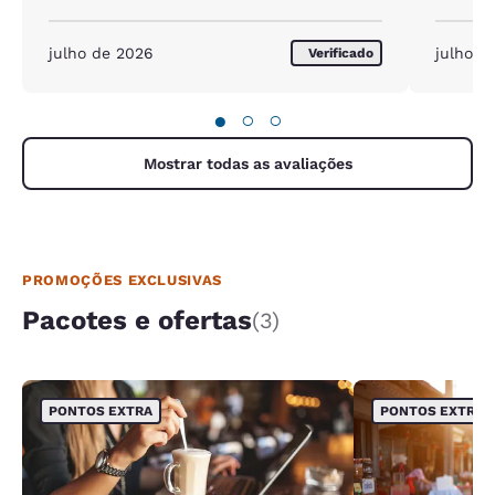
julho de 2026
julho d
Verificado
●
○
○
Mostrar todas as avaliações
PROMOÇÕES EXCLUSIVAS
Pacotes e ofertas
(3)
PONTOS EXTRA
PONTOS EXTRA