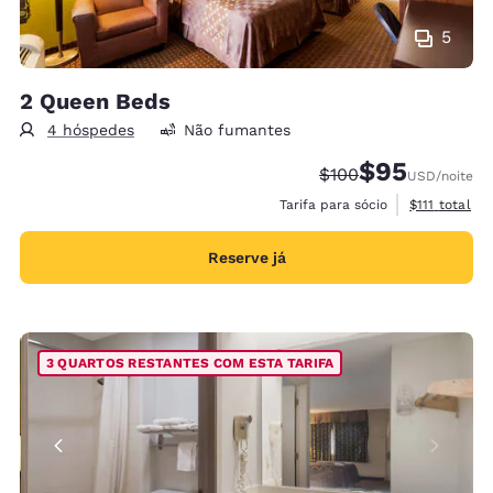
5
2 Queen Beds
4 hóspedes
Não fumantes
$95
Tarifa anterior “tac
Tarifa com des
$100
USD
/noite
Exibir detal
Tarifa para sócio
$111
total
Reserve já
3 QUARTOS RESTANTES COM ESTA TARIFA