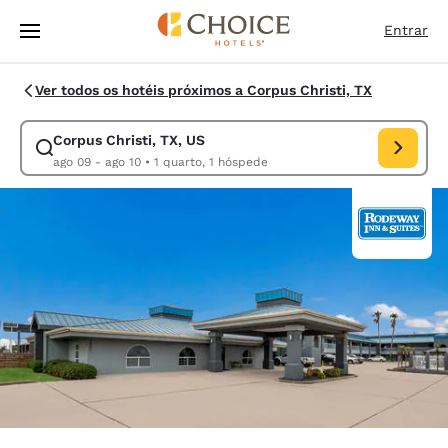
Carregamento concluído
Pular Para Conteúdo Principal
Entrar
Ver todos os hotéis próximos a Corpus Christi, TX
Corpus Christi, TX, US
Modificar pesquisa para Corpus Christi, TX, US. Data de check-in ago 0
ago 09 - ago 10
•
1 quarto, 1 hóspede