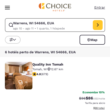
Carregamento concluído
Pular Para Conteúdo Principal
Entrar
Warrens, WI 54666, EUA
Modificar pesquisa para Warrens, WI 54666, EUA. Data de check-in ago 
ago 10 - ago 11
•
1 quarto, 1 hóspede
Map
Classificar e filtrar
6 hotéis perto de Warrens, WI 54666, EUA
Quality Inn Tomah
Quality Inn Tomah
Tomah
,
WI
12.67 km
classificação 3.96 estrelas. Bom. 679 avaliações
4.0
(
679
)
16
Economize 10%
$86
Tarifa anterior “t
Tarifa com de
$96
USD
/noite
Tarifa para sócio
Exibir detalhe
$98
total