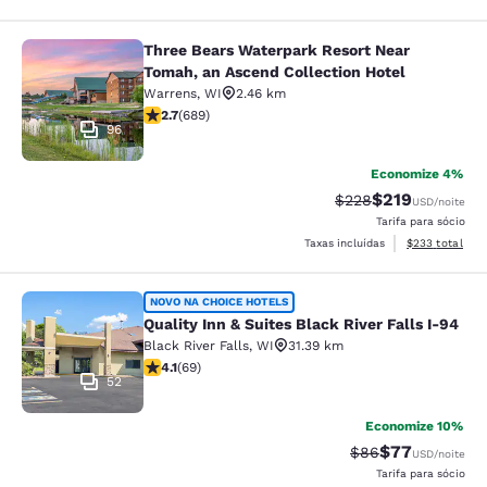
Three Bears Waterpark Resort Near
Three Bears Waterpark Resort Near 
Tomah, an Ascend Collection Hotel
Warrens
,
WI
2.46 km
classificação 2.68 estrelas. Razoável. 689 avaliações
2.7
(
689
)
96
Economize 4%
$219
Tarifa anterior “tac
Tarifa com des
$228
USD
/noite
Tarifa para sócio
Exibir detalhes
Taxas incluídas
$233
total
Quality Inn & Suites Black River Fall
NOVO NA CHOICE HOTELS
Quality Inn & Suites Black River Falls I-94
Black River Falls
,
WI
31.39 km
classificação 4.07 estrelas. Muito bom. 69 avaliações
4.1
(
69
)
52
Economize 10%
$77
Tarifa anterior “t
Tarifa com de
$86
USD
/noite
Tarifa para sócio