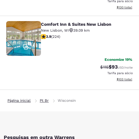
Tarifa para sócio
Exibir detalhe
$130
total
Comfort Inn & Suites New Lisbon
Comfort Inn & Suites New Lisbon
New Lisbon
,
WI
39.09 km
classificação 3.85 estrelas. Bom. 224 avaliações
3.9
(
224
)
39
Economize 19%
$93
Tarifa anterior “t
Tarifa com de
$115
USD
/noite
Tarifa para sócio
Exibir detalhe
$103
total
Página inicial
Pt Br
Wisconsin
Pesquisas em outra Warrens