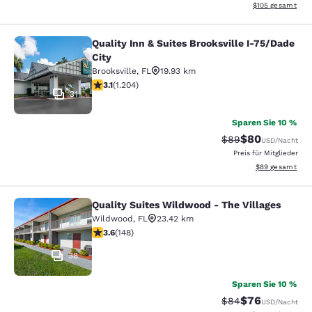
Geschätzte Gesam
$105
gesamt
Quality Inn & Suites Brooksville I-75/Dade
Quality Inn & Suites Brooksville I-7
City
Brooksville
,
FL
19.93 km
3.14-Sterne-Bewertung. Gut. 1204 Bewertungen
3.1
(
1.204
)
31
Sparen Sie 10 %
$80
Durchgestrichener 
Vergünstigter P
$89
USD
/Nacht
Preis für Mitglieder
Geschätzte Gesa
$89
gesamt
Quality Suites Wildwood - The Villages
Quality Suites Wildwood - The Villa
Wildwood
,
FL
23.42 km
3.58-Sterne-Bewertung. Gut. 148 Bewertungen
3.6
(
148
)
38
Sparen Sie 10 %
$76
Durchgestrichener 
Vergünstigter P
$84
USD
/Nacht