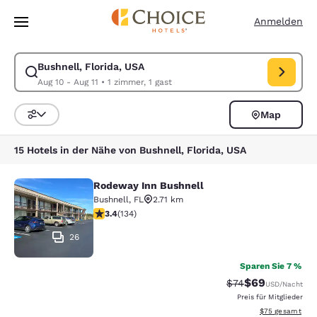
Ladevorgang abgeschlossen
Weiter Zu Hauptinhalt
Anmelden
Bushnell, Florida, USA
Suche für Bushnell, Florida, USA ändern. Check-in-Datum Aug 10, Chec
Aug 10 - Aug 11
•
1 zimmer, 1 gast
Map
Sortieren und Filtern,
15 Hotels in der Nähe von Bushnell, Florida, USA
Rodeway Inn Bushnell
Rodeway Inn Bushnell
Bushnell
,
FL
2.71 km
3.37-Sterne-Bewertung. Gut. 134 Bewertungen
3.4
(
134
)
26
Sparen Sie 7 %
$69
Durchgestrichener 
Vergünstigter P
$74
USD
/Nacht
Preis für Mitglieder
Geschätzte Gesa
$75
gesamt