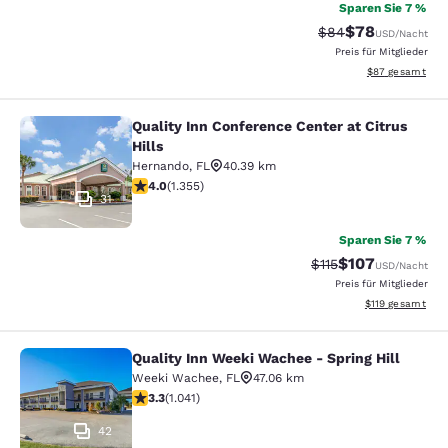
Sparen Sie 7 %
$78
Durchgestrichener 
Vergünstigter P
$84
USD
/Nacht
Preis für Mitglieder
Geschätzte Gesa
$87
gesamt
Quality Inn Conference Center at Citrus
Quality Inn Conference Center at Cit
Hills
Hernando
,
FL
40.39 km
4.03-Sterne-Bewertung. Sehr gut. 1355 Bewertungen
4.0
(
1.355
)
31
Sparen Sie 7 %
$107
Durchgestrichener P
Vergünstigter Pr
$115
USD
/Nacht
Preis für Mitglieder
Geschätzte Gesa
$119
gesamt
Quality Inn Weeki Wachee - Spring Hill
Quality Inn Weeki Wachee - Spring H
Weeki Wachee
,
FL
47.06 km
3.34-Sterne-Bewertung. Gut. 1041 Bewertungen
3.3
(
1.041
)
42