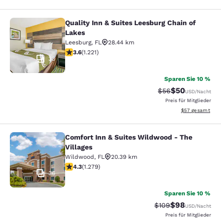
Quality Inn & Suites Leesburg Chain of
Quality Inn & Suites Leesburg Chain
Lakes
Leesburg
,
FL
28.44 km
3.56-Sterne-Bewertung. Gut. 1221 Bewertungen
3.6
(
1.221
)
33
Sparen Sie 10 %
$50
Durchgestrichener 
Vergünstigter P
$56
USD
/Nacht
Preis für Mitglieder
Geschätzte Gesa
$57
gesamt
Comfort Inn & Suites Wildwood - The
Comfort Inn & Suites Wildwood - Th
Villages
Wildwood
,
FL
20.39 km
4.32-Sterne-Bewertung. Hervorragend. 1279 Bewertun
4.3
(
1.279
)
36
Sparen Sie 10 %
$98
Durchgestrichener P
Vergünstigter P
$109
USD
/Nacht
Preis für Mitglieder