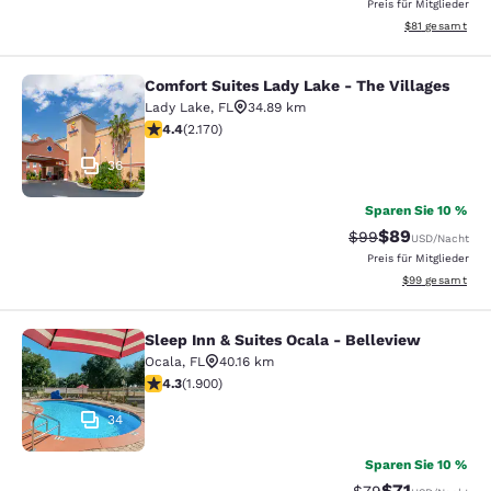
Preis für Mitglieder
Geschätzte Gesa
$81
gesamt
Comfort Suites Lady Lake - The Villages
Comfort Suites Lady Lake - The Vill
Lady Lake
,
FL
34.89 km
4.36-Sterne-Bewertung. Hervorragend. 2170 Bewertun
4.4
(
2.170
)
36
Sparen Sie 10 %
$89
Durchgestrichener 
Vergünstigter P
$99
USD
/Nacht
Preis für Mitglieder
Geschätzte Gesa
$99
gesamt
Sleep Inn & Suites Ocala - Belleview
Sleep Inn & Suites Ocala - Bellevie
Ocala
,
FL
40.16 km
4.3-Sterne-Bewertung. Hervorragend. 1900 Bewertung
4.3
(
1.900
)
34
Sparen Sie 10 %
$71
Durchgestrichener
Vergünstigter P