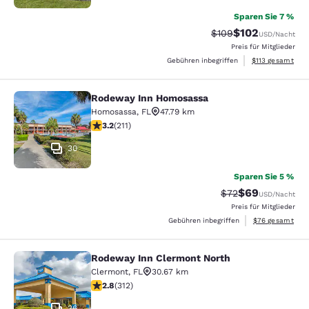
Sparen Sie 7 %
$102
Durchgestrichener Pr
Vergünstigter Pr
$109
USD
/Nacht
Preis für Mitglieder
Geschätzte Gesa
Gebühren inbegriffen
$113
gesamt
Rodeway Inn Homosassa
Rodeway Inn Homosassa
Homosassa
,
FL
47.79 km
3.22-Sterne-Bewertung. Gut. 211 Bewertungen
3.2
(
211
)
30
Sparen Sie 5 %
$69
Durchgestrichener 
Vergünstigter P
$72
USD
/Nacht
Preis für Mitglieder
Geschätzte Gesa
Gebühren inbegriffen
$76
gesamt
Rodeway Inn Clermont North
Rodeway Inn Clermont North
Clermont
,
FL
30.67 km
2.76-Sterne-Bewertung. Mittelmäßig. 312 Bewertungen
2.8
(
312
)
36