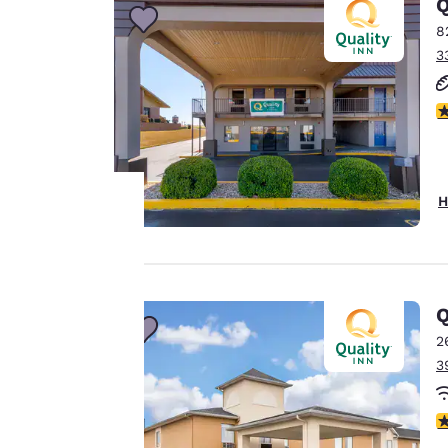
Q
8
3
3
H
Ihre
Privatsphäre
Q
ist uns
2
3
wichtig.
3
Unsere Website