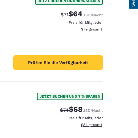
JETZT BUCHEN UND 10 % SPAREN
$64
Durchgestrichener Preis:
Vergünstigter Preis:
$71
USD
/Nacht
Preis für Mitglieder
Geschätzte Gesamtdetails anze
$79
gesamt
Prüfen Sie die Verfügbarkeit
JETZT BUCHEN UND 7 % SPAREN
$68
Durchgestrichener Preis:
Vergünstigter Preis:
$74
USD
/Nacht
Preis für Mitglieder
Geschätzte Gesamtdetails anze
$84
gesamt