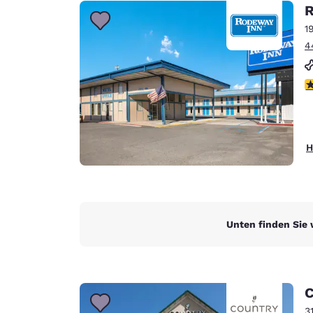
Canada
R
Français
1
Europa
4
Deutschla
Deutsch
3
Spain
English
H
Ireland
English
United Ki
English
Unten finden Sie 
Asien-Pazifik
Australia
English
C
3