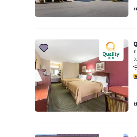
H
Q
1
3
2
H