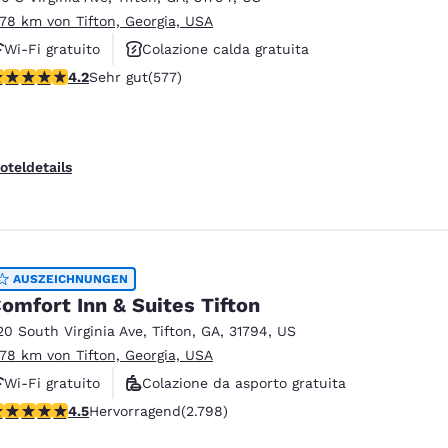
.78 km von Tifton, Georgia, USA
Wi-Fi gratuito
Colazione calda gratuita
.15-Sterne-Bewertung. Sehr gut. 577 Bewertungen
4.2
Sehr gut
(577)
Animali ammessi
oteldetails
AUSZEICHNUNGEN
omfort Inn & Suites Tifton
20 South Virginia Ave
,
Tifton
,
GA
,
31794
,
US
.78 km von Tifton, Georgia, USA
Wi-Fi gratuito
Colazione da asporto gratuita
.53-Sterne-Bewertung. Hervorragend. 2798 Bewertungen
4.5
Hervorragend
(2.798)
Colazione calda gratuita