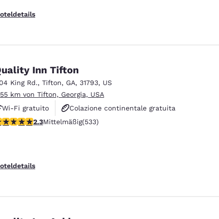
oteldetails
uality Inn Tifton
104 King Rd.
,
Tifton
,
GA
,
31793
,
US
.55 km von Tifton, Georgia, USA
Wi-Fi gratuito
Colazione continentale gratuita
.33-Sterne-Bewertung. Mittelmäßig. 533 Bewertungen
2.3
Mittelmäßig
(533)
Colazione calda gratuita
oteldetails