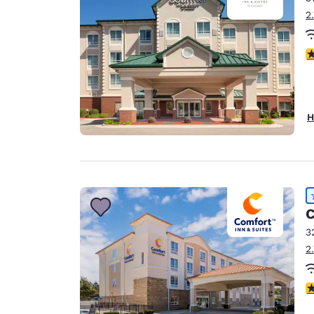
2
4
H
C
3
2
4