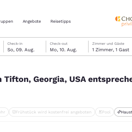
ruppen
Angebote
Reisetipps
Sonntag, 9. August
Montag, 10. August
Montag, 10. August Check-out-Datum ausgewählt
Sonntag, 9. August Check-in-Datum ausgewählt
Check-in
Check-out
Zimmer und Gäste
So, 09. Aug.
Mo, 10. Aug.
1 Zimmer, 1 Gast
n und Standort
nd
ntsprechen Ihren Filtern
Ihre bevorzugte Sprache aus
n Tifton, Georgia, USA entsprech
amerika
tes
Estados Unidos
América Lat
Español
Español
ehr
Frühstück wird kostenfrei angeboten
Pool
Haust
atina
Latin America
Canada
gewählt
English
English