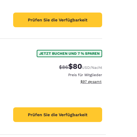
Prüfen Sie die Verfügbarkeit
JETZT BUCHEN UND 7 % SPAREN
$80
Durchgestrichener Preis:
Vergünstigter Preis:
$86
USD
/Nacht
Preis für Mitglieder
Geschätzte Gesamtdetails anze
$97
gesamt
stellungen
Prüfen Sie die Verfügbarkeit