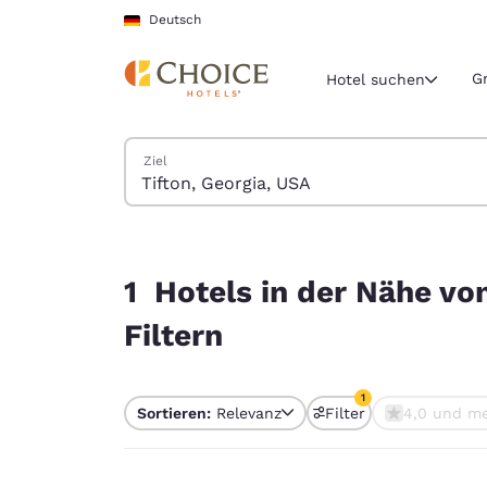
Ladevorgang abgeschlossen
Weiter Zu Hauptinhalt
Deutsch
G
Hotel suchen
Hotels suchen
Ziel
Aktuelle Regio
Deutschla
Deutsch
1 Hotels in der Nähe von Tifton, Georgia, USA e
Wählen Sie 
1 Hotels in der Nähe vo
Nord- und Süd
Filtern
United Sta
English
1
Sortieren:
Relevanz
Filter
4,0 und m
América L
1 Filter aktuell aus
Português