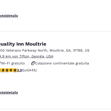
oteldetails
uality Inn Moultrie
300 Veterans Parkway North
,
Moultrie
,
GA
,
31788
,
US
4.9 km von Tifton, Georgia, USA
Wi-Fi gratuito
Colazione continentale gratuita
.2-Sterne-Bewertung. Gut. 445 Bewertungen
3.2
Gut
(445)
Colazione calda gratuita
ieren
Alle Cookies ablehnen
Cookie-Ein
oteldetails