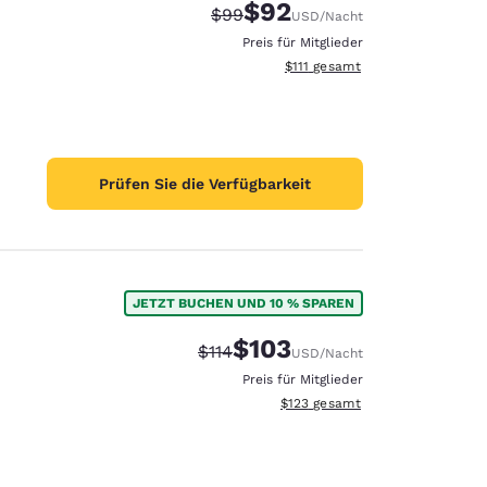
$92
Durchgestrichener Preis:
Vergünstigter Preis:
$99
USD
/Nacht
Preis für Mitglieder
Geschätzte Gesamtdetails anze
$111
gesamt
Prüfen Sie die Verfügbarkeit
JETZT BUCHEN UND 10 % SPAREN
$103
Durchgestrichener Preis:
Vergünstigter Preis:
$114
USD
/Nacht
Preis für Mitglieder
Geschätzte Gesamtdetails anzei
$123
gesamt