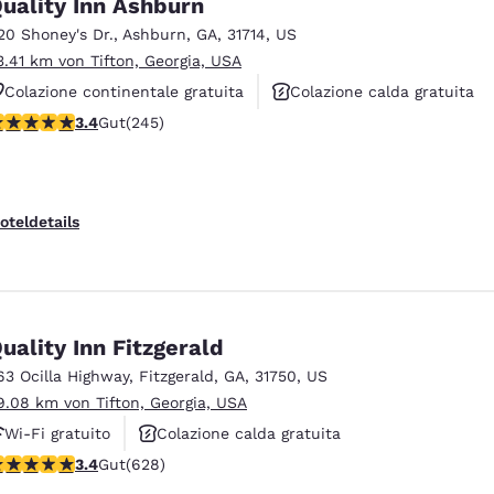
uality Inn Ashburn
20 Shoney's Dr.
,
Ashburn
,
GA
,
31714
,
US
3.41 km von Tifton, Georgia, USA
Colazione continentale gratuita
Colazione calda gratuita
.37-Sterne-Bewertung. Gut. 245 Bewertungen
3.4
Gut
(245)
Animali ammessi
oteldetails
uality Inn Fitzgerald
63 Ocilla Highway
,
Fitzgerald
,
GA
,
31750
,
US
9.08 km von Tifton, Georgia, USA
Wi-Fi gratuito
Colazione calda gratuita
.36-Sterne-Bewertung. Gut. 628 Bewertungen
3.4
Gut
(628)
Animali ammessi