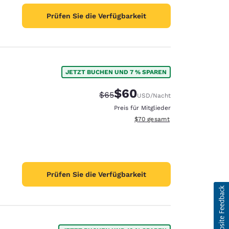
Prüfen Sie die Verfügbarkeit
JETZT BUCHEN UND 7 % SPAREN
$60
Durchgestrichener Preis:
Vergünstigter Preis:
$65
USD
/Nacht
Preis für Mitglieder
Geschätzte Gesamtdetails anze
$70
gesamt
Prüfen Sie die Verfügbarkeit