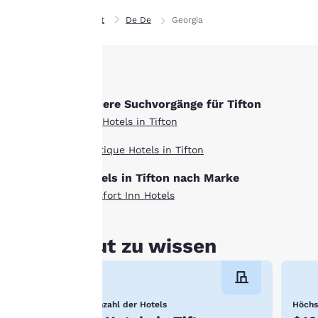
diese Einstellungen zu
Privat
De De
Georgia
ändern, indem Sie
unsere „Cookie-
Richtlinie“ aufrufen und
den darin angegebenen
Anweisungen folgen.
Andere Suchvorgänge für Tifton
Indem Sie auf „Alle
Alle Hotels in Tifton
Cookies akzeptieren“
Boutique Hotels in Tifton
klicken, stimmen Sie der
Speicherung von Cookies
Hotels in Tifton nach Marke
auf Ihrem Gerät zu.
Comfort Inn Hotels
Durch Klicken auf „Alle
Cookies ablehnen“
werden die
Gut zu wissen
zustimmungspflichtigen
Cookies nicht auf Ihrem
Gerät gespeichert.
Anzahl der Hotels
Höchs
Weitere Informationen