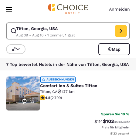
Ladevorgang abgeschlossen
Weiter Zu Hauptinhalt
Anmelden
Tifton, Georgia, USA
Suche für Tifton, Georgia, USA ändern. Check-in-Datum Aug 09, Check-
Aug 09 - Aug 10
•
1 zimmer, 1 gast
Map
Sortieren und Filtern,
7 Top bewertet Hotels in der Nähe von Tifton, Georgia, USA
Comfort Inn & Suites Tifton
AUSZEICHNUNGEN
Comfort Inn & Suites Tifton
Tifton
,
GA
1.77 km
4.53-Sterne-Bewertung. Hervorragend. 2799 Bewertu
4.5
(
2.799
)
33
Sparen Sie 10 %
$103
Durchgestrichener P
Vergünstigter Pr
$114
USD
/Nacht
Preis für Mitglieder
Geschätzte Gesam
$123
gesamt