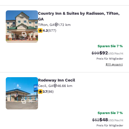
Country Inn & Suites by Radisson, Tifton,
Country Inn & Suites by Radisson, Ti
GA
Tifton
,
GA
1.72 km
4.15-Sterne-Bewertung. Sehr gut. 577 Bewertungen
4.2
(
577
)
10
Sparen Sie 7 %
$92
Durchgestrichener 
Vergünstigter P
$99
USD
/Nacht
Preis für Mitglieder
Geschätzte Gesa
$111
gesamt
Rodeway Inn Cecil
Rodeway Inn Cecil
Cecil
,
GA
46.66 km
3.69-Sterne-Bewertung. Gut. 86 Bewertungen
3.7
(
86
)
30
Sparen Sie 7 %
$48
Durchgestrichener 
Vergünstigter P
$52
USD
/Nacht
Preis für Mitglieder