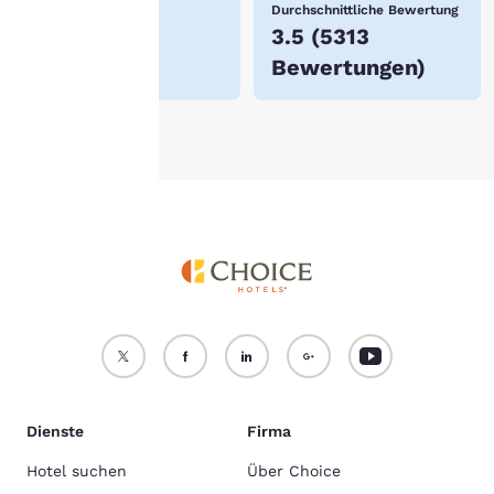
Niedrigster Preis
Durchschnittliche Bewertung
itere Informationen finden
$48
3.5
(
5313
e in unserer
Cookie-
Bewertungen
)
chtlinie
.
Alle Cookies akzeptieren
Alle Cookies ablehnen
Dienste
Firma
Hotel suchen
Über Choice