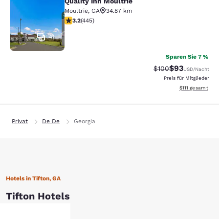
Quality Inn Moultrie
Quality Inn Moultrie
Moultrie
,
GA
34.87 km
3.2-Sterne-Bewertung. Gut. 445 Bewertungen
3.2
(
445
)
41
Sparen Sie 7 %
$93
Durchgestrichener 
Vergünstigter P
$100
USD
/Nacht
Preis für Mitglieder
Geschätzte Gesa
$111
gesamt
Privat
De De
Georgia
Hotels in Tifton, GA
Tifton Hotels