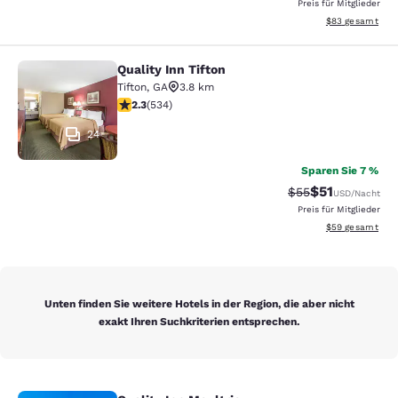
Preis für Mitglieder
Geschätzte Gesa
$83
gesamt
Quality Inn Tifton
Quality Inn Tifton
Tifton
,
GA
3.8 km
2.33-Sterne-Bewertung. Mittelmäßig. 534 Bewertunge
2.3
(
534
)
24
Sparen Sie 7 %
$51
Durchgestrichener
Vergünstigter 
$55
USD
/Nacht
Preis für Mitglieder
Geschätzte Gesa
$59
gesamt
Unten finden Sie weitere Hotels in der Region, die aber nicht
exakt Ihren Suchkriterien entsprechen.