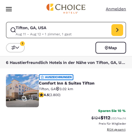
Ladevorgang abgeschlossen
Weiter Zu Hauptinhalt
Anmelden
Tifton, GA, USA
Suche für Tifton, GA, USA ändern. Check-in-Datum Aug 11, Check-out-D
Aug 11 - Aug 12
•
1 zimmer, 1 gast
1
Map
Sortieren und Filtern,
1 Filter aktuell ausgewählt
6 Haustierfreundlich Hotels in der Nähe von Tifton, GA, USA entsprechen Ihren Filtern
Comfort Inn & Suites Tifton
AUSZEICHNUNGEN
Comfort Inn & Suites Tifton
Tifton
,
GA
3.02 km
4.53-Sterne-Bewertung. Hervorragend. 2800 Bewertu
4.5
(
2.800
)
33
Sparen Sie 10 %
$112
Durchgestrichener P
Vergünstigter Pr
$124
USD
/Nacht
Preis für Mitglieder
Geschätzte Gesam
$134
gesamt