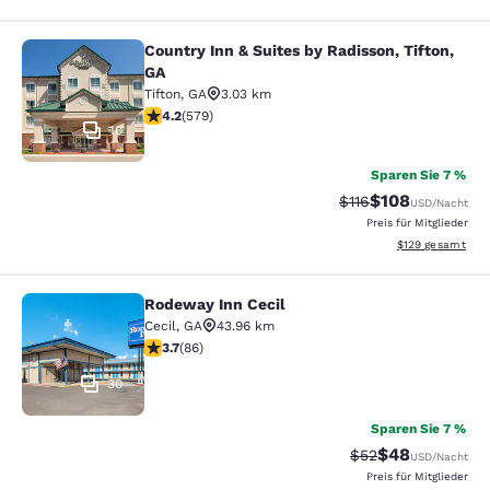
Country Inn & Suites by Radisson, Tifton,
Country Inn & Suites by Radisson, Ti
GA
Tifton
,
GA
3.03 km
4.15-Sterne-Bewertung. Sehr gut. 579 Bewertungen
4.2
(
579
)
10
Sparen Sie 7 %
$108
Durchgestrichener P
Vergünstigter Pr
$116
USD
/Nacht
Preis für Mitglieder
Geschätzte Gesam
$129
gesamt
Rodeway Inn Cecil
Rodeway Inn Cecil
Cecil
,
GA
43.96 km
3.69-Sterne-Bewertung. Gut. 86 Bewertungen
3.7
(
86
)
30
Sparen Sie 7 %
$48
Durchgestrichener 
Vergünstigter P
$52
USD
/Nacht
Preis für Mitglieder