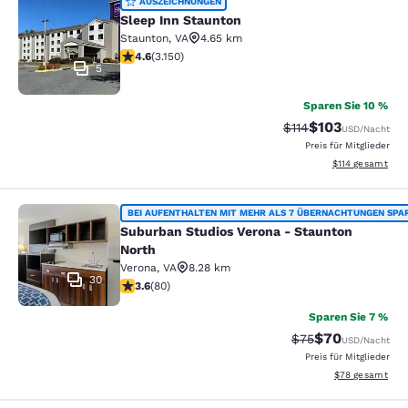
Sleep Inn Staunton
AUSZEICHNUNGEN
Sleep Inn Staunton
Staunton
,
VA
4.65 km
4.57-Sterne-Bewertung. Hervorragend. 3150 Bewertun
4.6
(
3.150
)
5
Sparen Sie 10 %
$103
Durchgestrichener P
Vergünstigter Pr
$114
USD
/Nacht
Preis für Mitglieder
Geschätzte Gesa
$114
gesamt
Suburban Studios Verona - Staunto
BEI AUFENTHALTEN MIT MEHR ALS 7 ÜBERNACHTUNGEN SPA
Suburban Studios Verona - Staunton
North
Verona
,
VA
8.28 km
30
3.64-Sterne-Bewertung. Gut. 80 Bewertungen
3.6
(
80
)
Sparen Sie 7 %
$70
Durchgestrichener 
Vergünstigter P
$75
USD
/Nacht
Preis für Mitglieder
Geschätzte Gesa
$78
gesamt