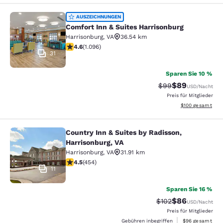
Comfort Inn & Suites Harrisonburg
AUSZEICHNUNGEN
Comfort Inn & Suites Harrisonburg
Harrisonburg
,
VA
36.54 km
4.56-Sterne-Bewertung. Hervorragend. 1096 Bewertun
4.6
(
1.096
)
31
Sparen Sie 10 %
$89
Durchgestrichener 
Vergünstigter P
$99
USD
/Nacht
Preis für Mitglieder
Geschätzte Gesam
$100
gesamt
Country Inn & Suites by Radisson,
Country Inn & Suites by Radisson, H
Harrisonburg, VA
Harrisonburg
,
VA
31.91 km
4.5-Sterne-Bewertung. Hervorragend. 454 Bewertung
4.5
(
454
)
11
Sparen Sie 16 %
$86
Durchgestrichener 
Vergünstigter P
$102
USD
/Nacht
Preis für Mitglieder
Geschätzte Gesa
Gebühren inbegriffen
$96
gesamt