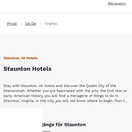
Geschätzte Gesa
$92
gesamt
Privat
De De
Virginia
Staunton, VA Hotels
Staunton Hotels
Stay with Staunton, VA hotels and discover the Queen City of the
Shenandoah. Whether you are fascinated with the arts, the Civil War or
early-American history, you will find a menagerie of things to do in
Staunton, Virginia. In this city, you will not know where to begin. Plan to
stay a while with Choice Hotels in Staunton, VA.
Begin your Staunton vacation by touring a piece of yesterday at the
Mehr anzeigen
Frontier Culture Museum of Virginia. The living exhibits of this museum
allow visitors to explore the history and lifestyle of America's earliest
Andere Suchvorgänge für Staunton
settlers. You can also discover how other cultures contributed to
American history, including those of West Africa, Ireland and Germany.
Alle Hotels in Staunton