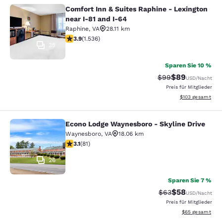
Comfort Inn & Suites Raphine - Lexington
Comfort Inn & Suites Raphine - Lexi
near I-81 and I-64
Raphine
,
VA
28.11 km
3.93-Sterne-Bewertung. Gut. 1536 Bewertungen
3.9
(
1.536
)
35
Sparen Sie 10 %
$89
Durchgestrichener 
Vergünstigter P
$99
USD
/Nacht
Preis für Mitglieder
Geschätzte Gesam
$103
gesamt
Econo Lodge Waynesboro - Skyline Drive
Econo Lodge Waynesboro - Skyline 
Waynesboro
,
VA
18.06 km
3.14-Sterne-Bewertung. Gut. 81 Bewertungen
3.1
(
81
)
26
Sparen Sie 7 %
$58
Durchgestrichener 
Vergünstigter P
$63
USD
/Nacht
Preis für Mitglieder
Geschätzte Gesa
$65
gesamt