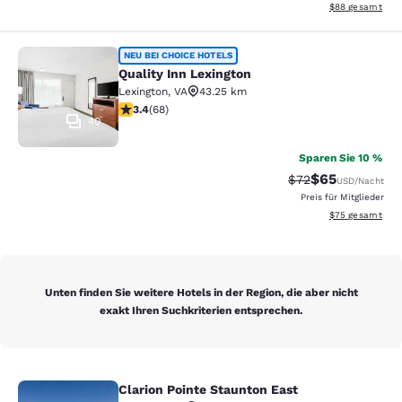
Geschätzte Gesa
$88
gesamt
Quality Inn Lexington
NEU BEI CHOICE HOTELS
Quality Inn Lexington
Lexington
,
VA
43.25 km
3.38-Sterne-Bewertung. Gut. 68 Bewertungen
3.4
(
68
)
40
Sparen Sie 10 %
$65
Durchgestrichener
Vergünstigter P
$72
USD
/Nacht
Preis für Mitglieder
Geschätzte Gesa
$75
gesamt
Unten finden Sie weitere Hotels in der Region, die aber nicht
exakt Ihren Suchkriterien entsprechen.
Clarion Pointe Staunton East
Clarion Pointe Staunton East