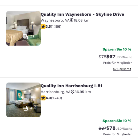
Quality Inn Waynesboro - Skyline Drive
Quality Inn Waynesboro - Skyline Dr
Waynesboro
,
VA
18.08 km
3.49-Sterne-Bewertung. Gut. 1166 Bewertungen
3.5
(
1.166
)
25
Sparen Sie 10 %
$67
Durchgestrichener 
Vergünstigter P
$75
USD
/Nacht
Preis für Mitglieder
Geschätzte Gesa
$75
gesamt
Quality Inn Harrisonburg I-81
Quality Inn Harrisonburg I-81
Harrisonburg
,
VA
36.95 km
4.27-Sterne-Bewertung. Hervorragend. 1749 Bewertun
4.3
(
1.749
)
48
Sparen Sie 10 %
$78
Durchgestrichener 
Vergünstigter P
$87
USD
/Nacht
Preis für Mitglieder