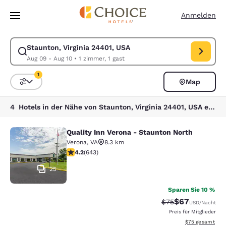
Ladevorgang abgeschlossen
Weiter Zu Hauptinhalt
Anmelden
Staunton, Virginia 24401, USA
Suche für Staunton, Virginia 24401, USA ändern. Check-in-Datum Aug 0
Aug 09 - Aug 10
•
1 zimmer, 1 gast
1
Map
Sortieren und Filtern,
1 Filter aktuell ausgewählt
4 Hotels in der Nähe von Staunton, Virginia 24401, USA entsprechen Ihren Filtern
Quality Inn Verona - Staunton North
Quality Inn Verona - Staunton North
Verona
,
VA
8.3 km
4.24-Sterne-Bewertung. Hervorragend. 643 Bewertun
4.2
(
643
)
25
Sparen Sie 10 %
$67
Durchgestrichener 
Vergünstigter P
$75
USD
/Nacht
Preis für Mitglieder
Geschätzte Gesa
$75
gesamt