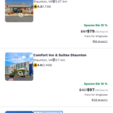
Staunton
,
VA
3.07 km
4.3-Sterne-Bewertung. Hervorragend. 1738 Bewertung
4.3
(
1.738
)
30
Sparen Sie 10 %
$79
Durchgestrichener 
Vergünstigter P
$87
USD
/Nacht
Preis für Mitglieder
Geschätzte Gesa
$88
gesamt
Comfort Inn & Suites Staunton
Comfort Inn & Suites Staunton
Staunton
,
VA
3.7 km
3.96-Sterne-Bewertung. Gut. 2458 Bewertungen
4.0
(
2.458
)
33
Sparen Sie 10 %
$97
Durchgestrichener 
Vergünstigter P
$107
USD
/Nacht
Preis für Mitglieder
Geschätzte Gesam
$108
gesamt