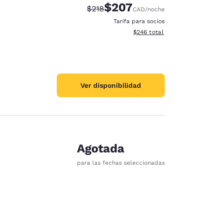
$207
Tarifa tachada:
Tarifa reducida:
$218
CAD
/noche
Tarifa para socios
Ver detalles totales estimado
$246
total
Ver disponibilidad
Agotada
para las fechas seleccionadas
d