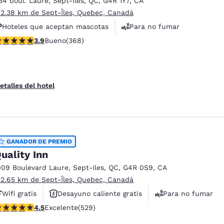
54 boul. Laure
,
Sept-Iles
,
QC
,
G4R 1Y7
,
CA
México
Mexico
Español
English
 2.38 km de Sept-Îles, Quebec, Canadá
Hoteles que aceptan mascotas
Para no fumar
alificación de 3.91 estrellas. Bueno. 368 reseñas
3.9
Bueno
(368)
Servicio de lavandería
nd
Germany
España
English
Español
France
France
etalles del hotel
Français
English
Italia
Italy
Italiano
English
GANADOR DE PREMIO
ngdom
uality Inn
009 Boulevard Laure
,
Sept-Iles
,
QC
,
G4R 0S9
,
CA
 2.65 km de Sept-Îles, Quebec, Canadá
India
New Zealan
Wifi gratis
Desayuno caliente gratis
Para no fumar
English
English
alificación de 4.49 estrellas. Excelente. 529 reseñas
4.5
Excelente
(529)