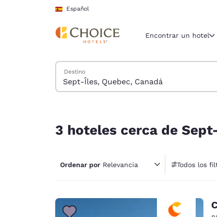
Carga completada
Saltar A Contenido Principal
Español
Encontrar un hotel
Buscar hoteles
Destino
Región y ubicac
España
Español
3 hoteles cerca de Sept-Îles, Quebec, Canadá
Selecciona t
3 hoteles cerca de Sept
América
United Sta
Ordenar por
Relevancia
Todos los fil
English
América L
Português
C