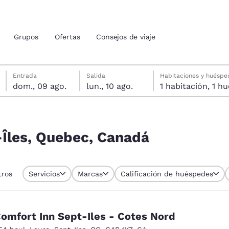
Grupos
Ofertas
Consejos de viaje
domingo, 9 de agosto
lunes, 10 de agosto
Fecha de salida seleccionada: lunes, 10 de agosto
Fecha de entrada seleccionada: domingo, 9 de agosto
Entrada
Salida
Habitaciones y huéspe
dom., 09 ago.
lun., 10 ago.
1 habitac
ión actuales
u idioma preferido
-Îles, Quebec, Canadá
tes
Estados Unidos
América Lat
tros
Servicios
Marcas
Calificación de huéspedes
Español
Español
atina
Latin America
Canada
English
English
omfort Inn Sept-Iles - Cotes Nord