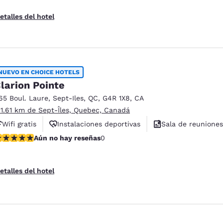
etalles del hotel
NUEVO EN CHOICE HOTELS
larion Pointe
65 Boul. Laure
,
Sept-Iles
,
QC
,
G4R 1X8
,
CA
 1.61 km de Sept-Îles, Quebec, Canadá
ies
Rechazar todas las cookies
Configu
Wifi gratis
Instalaciones deportivas
Sala de reuniones
ún no hay reseñas
Aún no hay reseñas
0
etalles del hotel