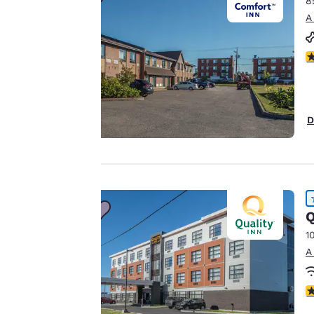
8
Canada
Français
A
Europa
Tu
C
Deutschla
Deutsch
privacidad
es
Spain
D
English
importante
Ireland
para
English
nosotros.
United Ki
Q
English
1
Nuestro sitio web
Asia-Pacífico
A
utiliza cookies,
Australia
incluidas cookies de
English
C
terceros, con fines de
rendimiento y para