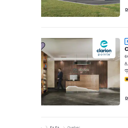
ofrecerte una
D
experiencia web
personalizada al
mostrar anuncios de
acuerdo con tus
preferencias de
navegación. Esto nos
C
permite recordar tus
6
datos, mostrarte
A
productos de interés
Aceptar todas las cook
y seguir mejorando
A
nuestros servicios.
Puedes cambiar estos
ajustes en cualquier
D
momento
consultando nuestra
Política de cookies y
siguiendo las
Inicio
Es Es
Quebec
instrucciones