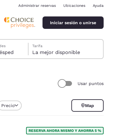
Administrar reservas
Ubicaciones
Ayuda
Iniciar sesión o unirse
des
Tarifa
ión, 1 huésped
La mejor disponible
Usar puntos
ina
Precio
Map
RESERVA AHORA MISMO Y AHORRA 5 %