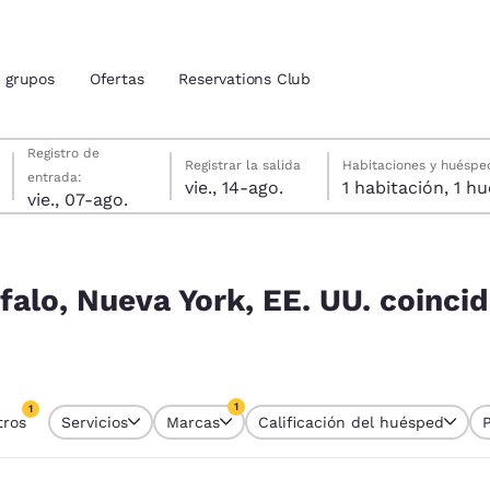
grupos
Ofertas
Reservations Club
viernes, 7 de agosto
viernes, 14 de agosto
viernes, 14 de agosto fecha de check-out seleccionada
viernes, 7 de agosto fecha de check-in seleccionada
Registro de
Registrar la salida
Habitaciones y huéspe
entrada:
vie., 14-ago.
1 habitac
ión actuales
vie., 07-ago.
. coinciden con tus filtros
u idioma preferido
falo, Nueva York, EE. UU. coinci
tes
Estados Unidos
América Lat
Español
Español
1
1
tros
Servicios
Marcas
Calificación del huésped
atina
Latin America
Canada
tro seleccionado actualmente
English
English
1 filtro seleccionado actualmente