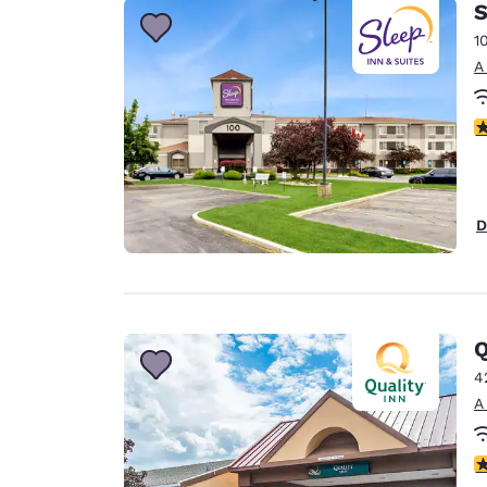
S
1
A
c
D
Q
4
A
c