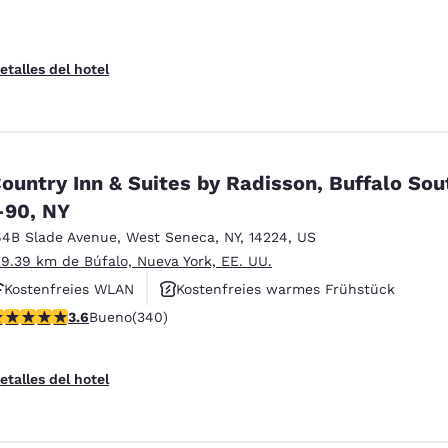
etalles del hotel
ountry Inn & Suites by Radisson, Buffalo Sou
-90, NY
64B Slade Avenue
,
West Seneca
,
NY
,
14224
,
US
 9.39 km de Búfalo, Nueva York, EE. UU.
Kostenfreies WLAN
Kostenfreies warmes Frühstück
alificación de 3.64 estrellas. Bueno. 340 reseñas
3.6
Bueno
(340)
Haustierfreundlich
etalles del hotel