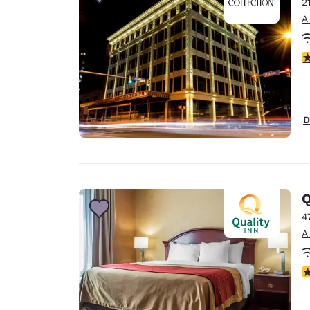
2
A
c
D
Q
4
A
c