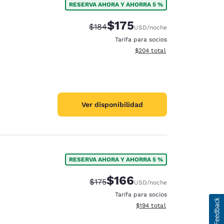
RESERVA AHORA Y AHORRA 5 %
$175
Precio tachado:
Precio con descuento:
$184
USD
/noche
Tarifa para socios
Ver detalles del total estimad
$204
total
Ver disponibilidad
RESERVA AHORA Y AHORRA 5 %
$166
Precio tachado:
Precio con descuento:
$175
USD
/noche
Tarifa para socios
Ver detalles del total estima
$194
total