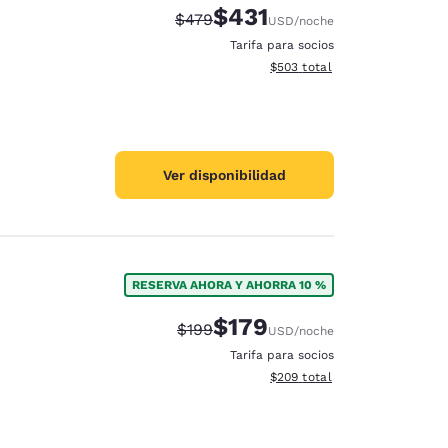
$431
Precio tachado:
Precio con descuento:
$479
USD
/noche
Tarifa para socios
Ver detalles del total estimad
$503
total
Ver disponibilidad
RESERVA AHORA Y AHORRA 10 %
$179
Precio tachado:
Precio con descuento:
$199
USD
/noche
Tarifa para socios
Ver detalles del total estimad
$209
total