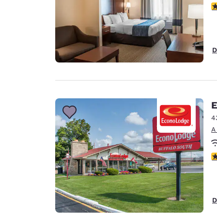
c
D
E
4
A
c
D