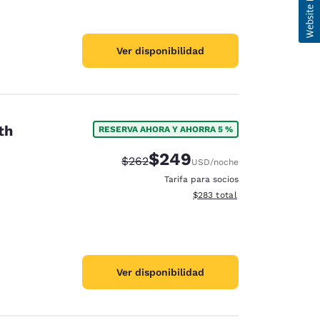
Ver disponibilidad
th
RESERVA AHORA Y AHORRA 5 %
$249
Precio tachado:
Precio con descuento:
$262
USD
/noche
Tarifa para socios
Ver detalles del total estimad
$283
total
Ver disponibilidad