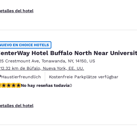
etalles del hotel
NUEVO EN CHOICE HOTELS
enterWay Hotel Buffalo North Near Universi
25 Crestmount Ave
,
Tonawanda
,
NY
,
14150
,
US
 12.32 km de Búfalo, Nueva York, EE. UU.
Haustierfreundlich
Kostenfreie Parkplätze verfügbar
o hay reseñas todavía
No hay reseñas todavía
0
etalles del hotel