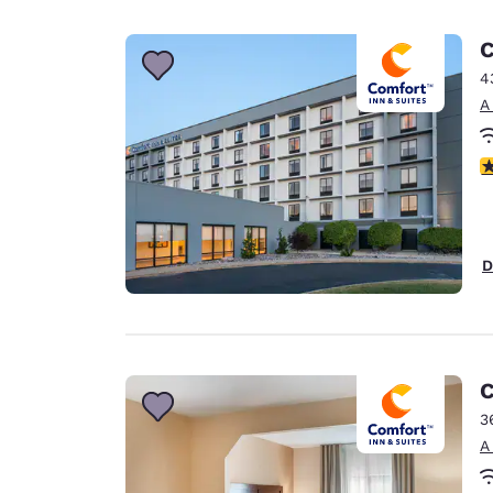
C
4
A
c
D
C
3
A