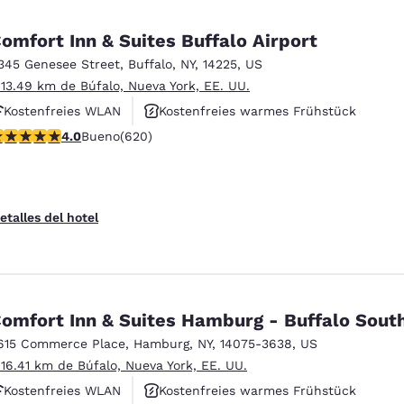
omfort Inn & Suites Buffalo Airport
345 Genesee Street
,
Buffalo
,
NY
,
14225
,
US
 13.49 km de Búfalo, Nueva York, EE. UU.
Kostenfreies WLAN
Kostenfreies warmes Frühstück
alificación de 3.96 estrellas. Bueno. 620 reseñas
4.0
Bueno
(620)
Haustierfreundlich
etalles del hotel
omfort Inn & Suites Hamburg - Buffalo Sout
615 Commerce Place
,
Hamburg
,
NY
,
14075-3638
,
US
 16.41 km de Búfalo, Nueva York, EE. UU.
Kostenfreies WLAN
Kostenfreies warmes Frühstück