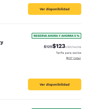
Ver disponibilidad
RESERVA AHORA Y AHORRA 5 %
ty
$123
Precio tachado:
Precio con descuento:
$129
USD
/noche
Tarifa para socios
Ver detalles del total estima
$137
total
Ver disponibilidad