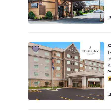
D
C
I
1
A
c
D