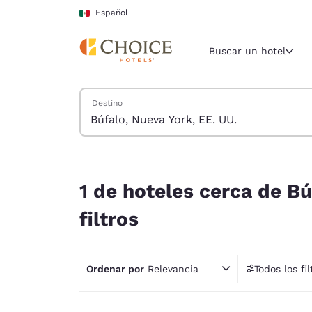
Carga completa
Pasar A Contenido Principal
Español
Buscar un hotel
Buscar hoteles
Destino
Región y ubicac
México
Español
1 de hoteles cerca de Búfalo, Nueva York, EE. UU
Selecciona t
1 de hoteles cerca de Bú
América
filtros
United Sta
English
Ordenar por
Relevancia
Todos los fil
América L
1 fil
Português