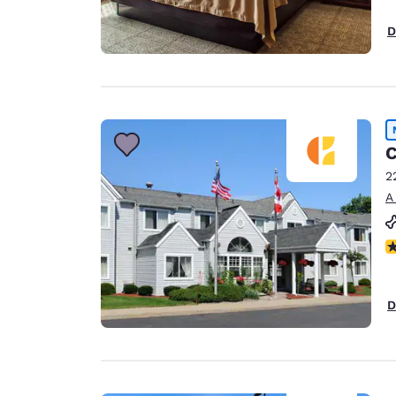
D
C
2
A
N
D