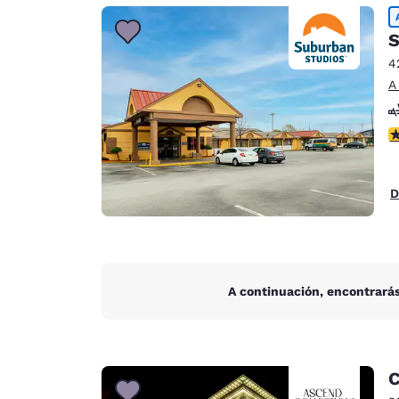
Canada
Français
S
Europa
4
A
Deutschla
Deutsch
c
Spain
English
D
Ireland
English
United Ki
English
A continuación, encontrarás
Asia-Pacífico
Australia
English
C