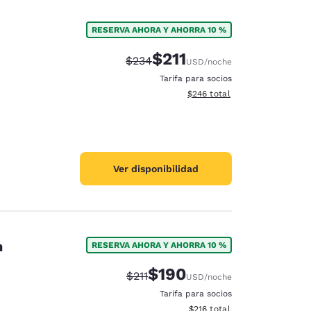
RESERVA AHORA Y AHORRA 10 %
$211
Precio tachado:
Precio con descuento:
$234
USD
/noche
Tarifa para socios
Ver detalles del total estimad
$246
total
Ver disponibilidad
h
RESERVA AHORA Y AHORRA 10 %
$190
Precio tachado:
Precio con descuento:
$211
USD
/noche
Tarifa para socios
Ver detalles del total estima
$216
total