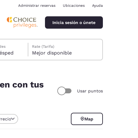
Administrar reservas
Ubicaciones
Ayuda
Inicia sesión o únete
des
Rate (Tarifa)
ión, 1 huésped
Mejor disponible
den con tus
Usar puntos
ina
Precio
Map