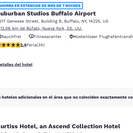
México
Mexico
AHORRA EN ESTANCIAS DE MÁS DE 7 NOCHES
Español
English
uburban Studios Buffalo Airport
217 Genesee Street
,
Building B
,
Buffalo
,
NY
,
14225
,
US
 13.06 km de Búfalo, Nueva York, EE. UU.
nd
Germany
España
English
Español
Rauchfrei
Fitnesscenter
Kostenloser Flughafentransf
alificación de 2.35 estrellas. Feria. 34 reseñas
2.4
Feria
(34)
France
France
Français
English
etalles del hotel
Italia
Italy
Italiano
English
ngdom
 hoteles adicionales en el área que no coinciden exactamente co
India
New Zealan
English
English
urtiss Hotel, an Ascend Collection Hotel