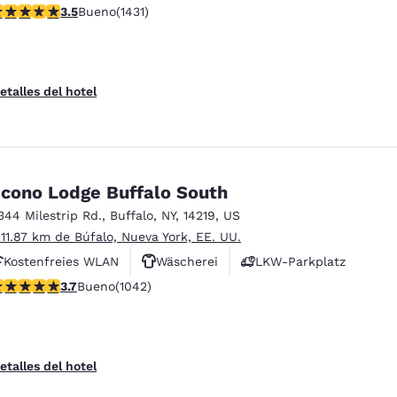
alificación de 3.45 estrellas. Bueno. 1431 reseñas
3.5
Bueno
(1431)
Haustierfreundlich
etalles del hotel
cono Lodge Buffalo South
344 Milestrip Rd.
,
Buffalo
,
NY
,
14219
,
US
 11.87 km de Búfalo, Nueva York, EE. UU.
Kostenfreies WLAN
Wäscherei
LKW-Parkplatz
alificación de 3.66 estrellas. Bueno. 1042 reseñas
3.7
Bueno
(1042)
etalles del hotel