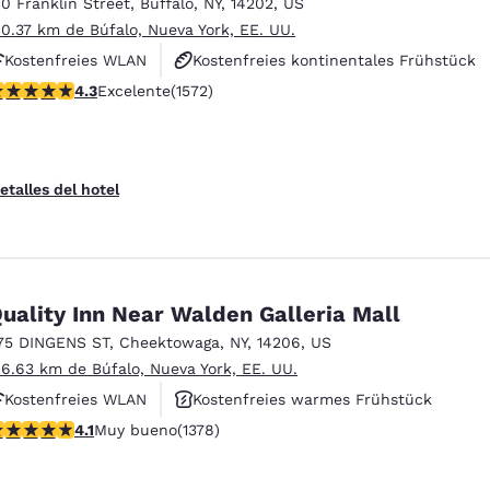
10 Franklin Street
,
Buffalo
,
NY
,
14202
,
US
 0.37 km de Búfalo, Nueva York, EE. UU.
Kostenfreies WLAN
Kostenfreies kontinentales Frühstück
alificación de 4.32 estrellas. Excelente. 1572 reseñas
4.3
Excelente
(1572)
Rauchfrei
etalles del hotel
uality Inn Near Walden Galleria Mall
75 DINGENS ST
,
Cheektowaga
,
NY
,
14206
,
US
 6.63 km de Búfalo, Nueva York, EE. UU.
Kostenfreies WLAN
Kostenfreies warmes Frühstück
alificación de 4.12 estrellas. Muy bueno. 1378 reseñas
4.1
Muy bueno
(1378)
Haustierfreundlich