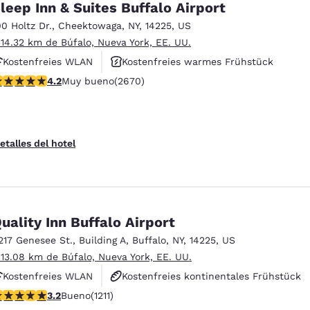
leep Inn & Suites Buffalo Airport
00 Holtz Dr.
,
Cheektowaga
,
NY
,
14225
,
US
 14.32 km de Búfalo, Nueva York, EE. UU.
Kostenfreies WLAN
Kostenfreies warmes Frühstück
alificación de 4.19 estrellas. Muy bueno. 2670 reseñas
4.2
Muy bueno
(2670)
Rauchfrei
etalles del hotel
uality Inn Buffalo Airport
217 Genesee St.
,
Building A
,
Buffalo
,
NY
,
14225
,
US
 13.08 km de Búfalo, Nueva York, EE. UU.
Kostenfreies WLAN
Kostenfreies kontinentales Frühstück
alificación de 3.2 estrellas. Bueno. 1211 reseñas
3.2
Bueno
(1211)
Kostenfreies warmes Frühstück