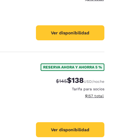
Ver disponibilidad
RESERVA AHORA Y AHORRA 5 %
$138
Precio tachado:
Precio con descuento:
$145
USD
/noche
Tarifa para socios
Ver detalles del total estima
$157
total
Ver disponibilidad