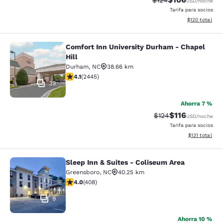
$124
USD
/noche
Tarifa para socios
Ver detalles d
$120
total
Comfort Inn University Durham - Chapel
Comfort Inn University Durham - Cha
Hill
Durham
,
NC
38.66 km
calificación de 4.07 estrellas. Muy bueno. 2445 reseñ
4.1
(
2445
)
39
Ahorra 7 %
$116
Precio tachado:
Precio con des
$124
USD
/noche
Tarifa para socios
Ver detalles d
$131
total
Sleep Inn & Suites - Coliseum Area
Sleep Inn & Suites - Coliseum Area
Greensboro
,
NC
40.25 km
calificación de 4.02 estrellas. Muy bueno. 408 reseñas
4.0
(
408
)
9
Ahorra 10 %