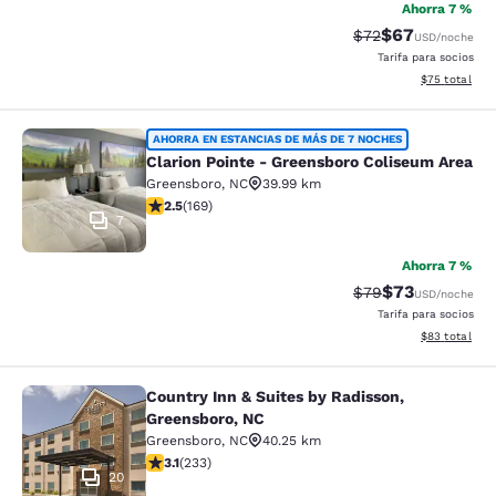
Ahorra 7 %
$67
Precio tachado:
Precio con des
$72
USD
/noche
Tarifa para socios
Ver detalles d
$75
total
Clarion Pointe - Greensboro Colise
AHORRA EN ESTANCIAS DE MÁS DE 7 NOCHES
Clarion Pointe - Greensboro Coliseum Area
Greensboro
,
NC
39.99 km
calificación de 2.46 estrellas. Feria. 169 reseñas
2.5
(
169
)
7
Ahorra 7 %
$73
Precio tachado:
Precio con des
$79
USD
/noche
Tarifa para socios
Ver detalles d
$83
total
Country Inn & Suites by Radisson,
Country Inn & Suites by Radisson, 
Greensboro, NC
Greensboro
,
NC
40.25 km
calificación de 3.08 estrellas. Feria. 233 reseñas
3.1
(
233
)
20