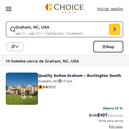
Carga completa
Pasar A Contenido Principal
Iniciar sesión
Graham, NC, USA
Modificar la búsqueda de Graham, NC, USA. Fecha de check-in ago 11, 
ago 11 - ago 12
•
1 habitación, 1 huésped
Map
Ordenar y filtrar
14 hoteles cerca de Graham, NC, USA
Quality Suites Graham - Burlington South
Quality Suites Graham - Burlington
Graham
,
NC
1.7 km
calificación de 3.46 estrellas. Bueno. 933 reseñas
3.5
(
933
)
26
Ahorra 10 %
$107
Precio tachado:
Precio con desc
$119
USD
/noche
Tarifa para socios
Ver detalles d
$121
total