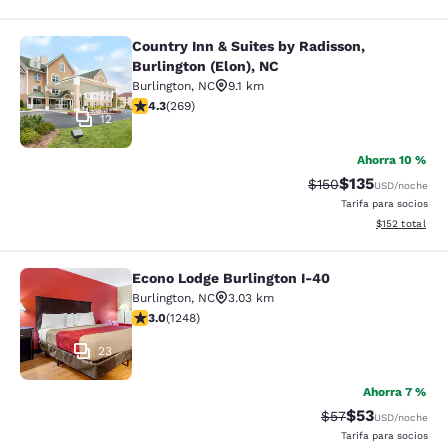
Country Inn & Suites by Radisson,
Country Inn & Suites by Radisson, Bu
Burlington (Elon), NC
Burlington
,
NC
9.1 km
calificación de 4.29 estrellas. Excelente. 269 reseñas
4.3
(
269
)
12
Ahorra 10 %
$135
Precio tachado:
Precio con desc
$150
USD
/noche
Tarifa para socios
Ver detalles d
$152
total
Econo Lodge Burlington I-40
Econo Lodge Burlington I-40
Burlington
,
NC
3.03 km
calificación de 3.02 estrellas. Feria. 1248 reseñas
3.0
(
1248
)
23
Ahorra 7 %
$53
Precio tachado:
Precio con des
$57
USD
/noche
Tarifa para socios