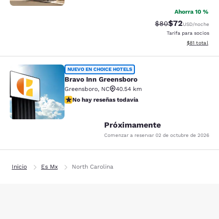
Ahorra 10 %
$72
Precio tachado:
Precio con des
$80
USD
/noche
Tarifa para socios
Ver detalles 
$81
total
Bravo Inn Greensboro
NUEVO EN CHOICE HOTELS
Bravo Inn Greensboro
Greensboro
,
NC
40.54 km
No hay reseñas todavía
No hay reseñas todavía
2
Próximamente
Comenzar a reservar
02 de octubre de 2026
Inicio
Es Mx
North Carolina