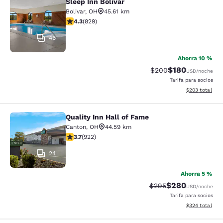
Sleep Inn Bolivar
Sleep Inn Bolivar
Bolivar
,
OH
45.61 km
calificación de 4.29 estrellas. Excelente. 829 reseñas
4.3
(
829
)
46
Ahorra 10 %
$180
Precio tachado:
Precio con desc
$200
USD
/noche
Tarifa para socios
Ver detalles de
$203
total
Quality Inn Hall of Fame
Quality Inn Hall of Fame
Canton
,
OH
44.59 km
calificación de 3.74 estrellas. Bueno. 922 reseñas
3.7
(
922
)
24
Ahorra 5 %
$280
Precio tachado:
Precio con desc
$295
USD
/noche
Tarifa para socios
Ver detalles de
$324
total