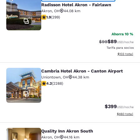
Radisson Hotel Akron - Fairlawn
Radisson Hotel Akron - Fairlawn
Akron
,
OH
44.08 km
calificación de 1.91 estrellas. Feria. 299 reseñas
1.9
(
299
)
19
Ahorra 10 %
$89
Precio tachado:
Precio con des
$99
USD
/noche
Tarifa para socios
Ver detalles d
$103
total
Cambria Hotel Akron - Canton Airport
Cambria Hotel Akron - Canton Airpo
Uniontown
,
OH
44.38 km
calificación de 4.18 estrellas. Muy bueno. 2288 reseña
4.2
(
2288
)
51
$399
USD
/noche
Ver detalles de
$460
total
Quality Inn Akron South
Quality Inn Akron South
Akron
,
OH
44.16 km