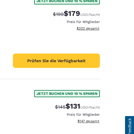
JETZT BUCHEN UND 10 % SPAREN
$179
Durchgestrichener Preis:
Vergünstigter Preis:
$199
USD
/Nacht
Preis für Mitglieder
Geschätzte Gesamtdetails anzei
$202
gesamt
Prüfen Sie die Verfügbarkeit
JETZT BUCHEN UND 10 % SPAREN
$131
Durchgestrichener Preis:
Vergünstigter Preis:
$145
USD
/Nacht
Preis für Mitglieder
Geschätzte Gesamtdetails anzei
$147
gesamt