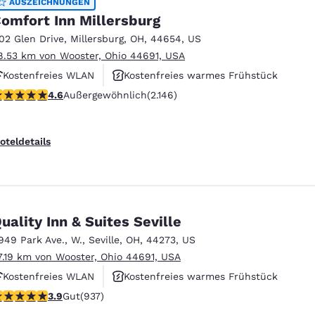
AUSZEICHNUNGEN
omfort Inn Millersburg
102 Glen Drive
,
Millersburg
,
OH
,
44654
,
US
8.53 km von Wooster, Ohio 44691, USA
Kostenfreies WLAN
Kostenfreies warmes Frühstück
.64-Sterne-Bewertung. Außergewöhnlich. 2146 Bewertungen
4.6
Außergewöhnlich
(2.146)
Haustierfreundlich
oteldetails
uality Inn & Suites Seville
949 Park Ave., W.
,
Seville
,
OH
,
44273
,
US
7.19 km von Wooster, Ohio 44691, USA
Kostenfreies WLAN
Kostenfreies warmes Frühstück
.86-Sterne-Bewertung. Gut. 937 Bewertungen
3.9
Gut
(937)
Haustierfreundlich