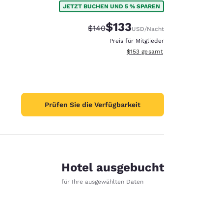
JETZT BUCHEN UND 5 % SPAREN
$133
Durchgestrichener Preis:
Vergünstigter Preis:
$140
USD
/Nacht
Preis für Mitglieder
Geschätzte Gesamtdetails anzei
$153
gesamt
Prüfen Sie die Verfügbarkeit
Hotel ausgebucht
für Ihre ausgewählten Daten
d