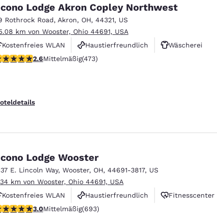
México
Mexico
cono Lodge Akron Copley Northwest
Español
English
9 Rothrock Road
,
Akron
,
OH
,
44321
,
US
5.08 km von Wooster, Ohio 44691, USA
Kostenfreies WLAN
Haustierfreundlich
Wäscherei
nd
Germany
España
English
Español
.61-Sterne-Bewertung. Mittelmäßig. 473 Bewertungen
2.6
Mittelmäßig
(473)
France
France
Français
English
oteldetails
Italia
Italy
Italiano
English
ngdom
cono Lodge Wooster
137 E. Lincoln Way
,
Wooster
,
OH
,
44691-3817
,
US
.34 km von Wooster, Ohio 44691, USA
India
New Zealan
Kostenfreies WLAN
Haustierfreundlich
Fitnesscenter
English
English
.95-Sterne-Bewertung. Mittelmäßig. 693 Bewertungen
3.0
Mittelmäßig
(693)