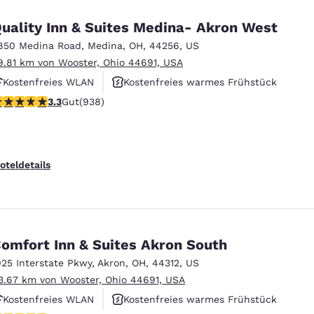
uality Inn & Suites Medina- Akron West
850 Medina Road
,
Medina
,
OH
,
44256
,
US
9.81 km von Wooster, Ohio 44691, USA
Kostenfreies WLAN
Kostenfreies warmes Frühstück
.32-Sterne-Bewertung. Gut. 938 Bewertungen
3.3
Gut
(938)
Haustierfreundlich
oteldetails
omfort Inn & Suites Akron South
025 Interstate Pkwy
,
Akron
,
OH
,
44312
,
US
3.67 km von Wooster, Ohio 44691, USA
Kostenfreies WLAN
Kostenfreies warmes Frühstück