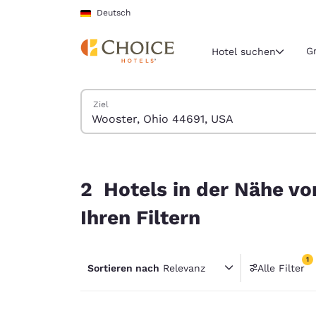
Ladevorgang abgeschlossen
Weiter Zu Hauptinhalt
Deutsch
G
Hotel suchen
Hotels suchen
Ziel
Aktuelle Regio
Deutschla
Deutsch
2 Hotels in der Nähe von Wooster, Ohio 44691, 
Wählen Sie 
2 Hotels in der Nähe v
Nord- und Süd
Ihren Filtern
United Sta
English
1
Sortieren nach
Relevanz
Alle Filter
América L
1 Filter
Português