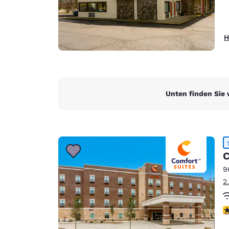
H
Unten finden Sie 
C
9
2
4