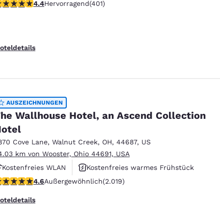
.41-Sterne-Bewertung. Hervorragend. 401 Bewertungen
4.4
Hervorragend
(401)
Rauchfrei
oteldetails
AUSZEICHNUNGEN
he Wallhouse Hotel, an Ascend Collection
otel
870 Cove Lane
,
Walnut Creek
,
OH
,
44687
,
US
4.03 km von Wooster, Ohio 44691, USA
Kostenfreies WLAN
Kostenfreies warmes Frühstück
.63-Sterne-Bewertung. Außergewöhnlich. 2019 Bewertungen
4.6
Außergewöhnlich
(2.019)
Rauchfrei
oteldetails