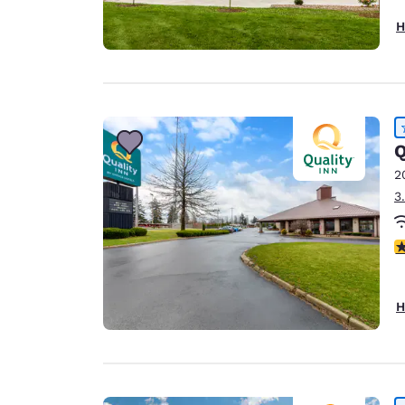
H
Q
2
3
4
H