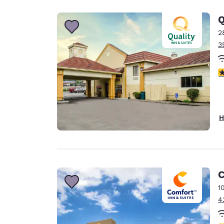
Q
2
3
3
H
C
1
4