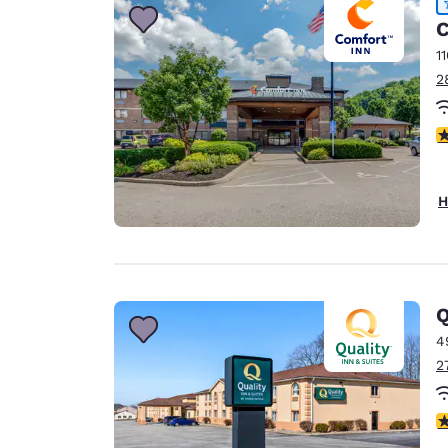
C
1
2
4
H
Q
4
2
3