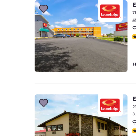
Canada
E
Français
7
Europa
4
Deutschla
Deutsch
2
Spain
English
H
Ireland
English
United Ki
English
E
Asien-Pazifik
2
3
Australia
English
2