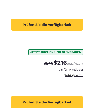
Prüfen Sie die Verfügbarkeit
JETZT BUCHEN UND 10 % SPAREN
$216
Durchgestrichener Preis:
Vergünstigter Preis:
$240
USD
/Nacht
Preis für Mitglieder
Geschätzte Gesamtdetails anzei
$244
gesamt
Prüfen Sie die Verfügbarkeit