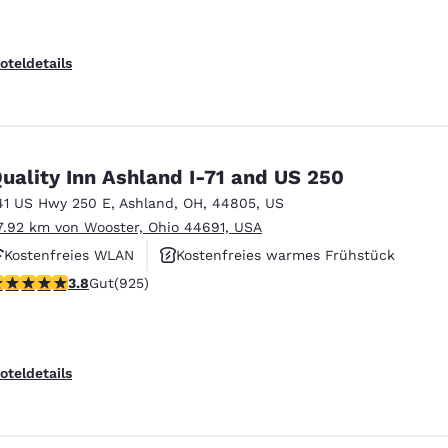
oteldetails
uality Inn Ashland I-71 and US 250
41 US Hwy 250 E
,
Ashland
,
OH
,
44805
,
US
7.92 km von Wooster, Ohio 44691, USA
Kostenfreies WLAN
Kostenfreies warmes Frühstück
.8-Sterne-Bewertung. Gut. 925 Bewertungen
3.8
Gut
(925)
Haustierfreundlich
oteldetails