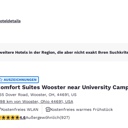
oteldetails
weitere Hotels in der Region, die aber nicht exakt Ihren Suchkrit
AUSZEICHNUNGEN
omfort Suites Wooster near University Cam
65 Dover Road
,
Wooster
,
OH
,
44691
,
US
.98 km von Wooster, Ohio 44691, USA
Kostenfreies WLAN
Kostenfreies warmes Frühstück
.64-Sterne-Bewertung. Außergewöhnlich. 927 Bewertungen
4.6
Außergewöhnlich
(927)
Rauchfrei