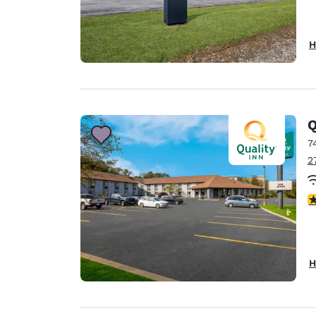
H
Q
7
2
3
H