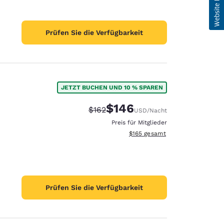
Prüfen Sie die Verfügbarkeit
JETZT BUCHEN UND 10 % SPAREN
$146
Durchgestrichener Preis:
Vergünstigter Preis:
$162
USD
/Nacht
Preis für Mitglieder
Geschätzte Gesamtdetails anzei
$165
gesamt
Prüfen Sie die Verfügbarkeit