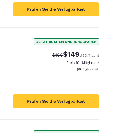
Prüfen Sie die Verfügbarkeit
JETZT BUCHEN UND 10 % SPAREN
$149
Durchgestrichener Preis:
Vergünstigter Preis:
$166
USD
/Nacht
Preis für Mitglieder
Geschätzte Gesamtdetails anzei
$163
gesamt
Prüfen Sie die Verfügbarkeit