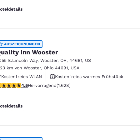
oteldetails
AUSZEICHNUNGEN
uality Inn Wooster
055 E.Lincoln Way
,
Wooster
,
OH
,
44691
,
US
.23 km von Wooster, Ohio 44691, USA
Kostenfreies WLAN
Kostenfreies warmes Frühstück
.5-Sterne-Bewertung. Hervorragend. 1628 Bewertungen
4.5
Hervorragend
(1.628)
Fitnesscenter
oteldetails