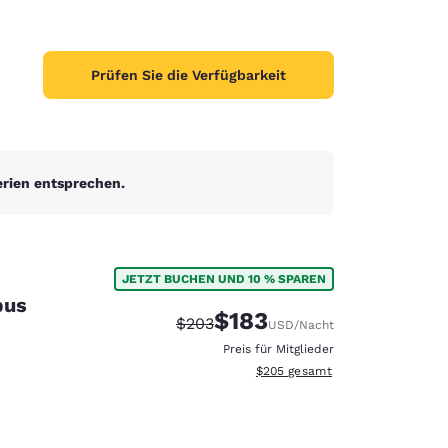
Prüfen Sie die Verfügbarkeit
erien entsprechen.
JETZT BUCHEN UND 10 % SPAREN
pus
$183
Durchgestrichener Preis:
Vergünstigter Preis:
$203
USD
/Nacht
Preis für Mitglieder
Geschätzte Gesamtdetails anzei
$205
gesamt