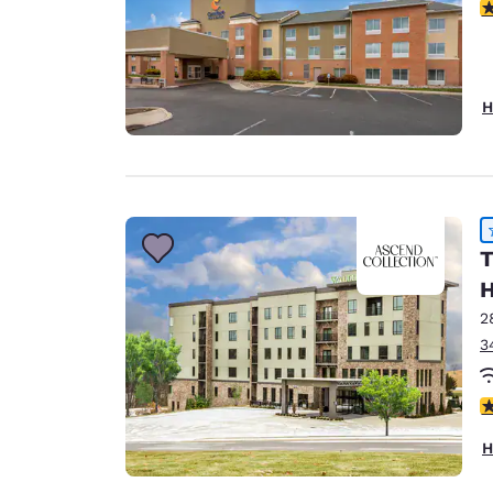
4
H
T
H
2
3
4
H