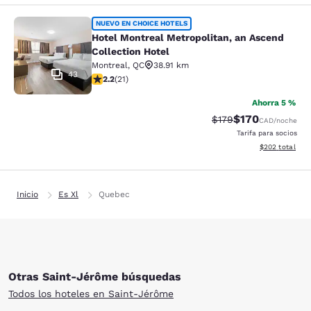
Hotel Montreal Metropolitan, an Asc
NUEVO EN CHOICE HOTELS
Hotel Montreal Metropolitan, an Ascend
Collection Hotel
Montreal
,
QC
38.91 km
43
calificación de 2.24 estrellas. Feria. 21 reseñas
2.2
(
21
)
Ahorra 5 %
$170
Precio tachado:
Precio con desc
$179
CAD
/noche
Tarifa para socios
Ver detalles de
$202
total
Inicio
Es Xl
Quebec
Otras Saint-Jérôme búsquedas
Todos los hoteles en Saint-Jérôme