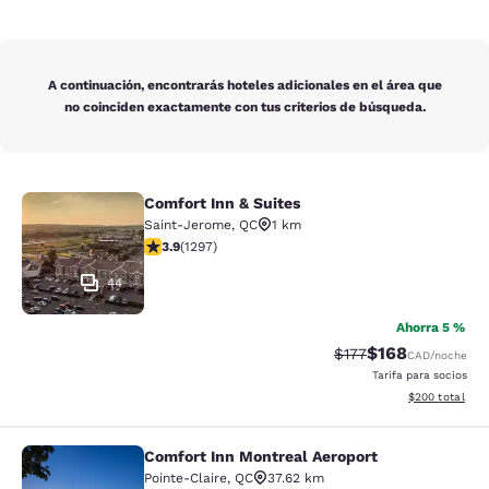
A continuación, encontrarás hoteles adicionales en el área que
no coinciden exactamente con tus criterios de búsqueda.
Comfort Inn & Suites
Comfort Inn & Suites
Saint-Jerome
,
QC
1 km
calificación de 3.89 estrellas. Bueno. 1297 reseñas
3.9
(
1297
)
44
Ahorra 5 %
$168
Precio tachado:
Precio con desc
$177
CAD
/noche
Tarifa para socios
Ver detalles de
$200
total
Comfort Inn Montreal Aeroport
Comfort Inn Montreal Aeroport
Pointe-Claire
,
QC
37.62 km