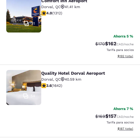
Comfort Inn Aeroport
Comfort Inn Aeroport
Dorval
,
QC
41.41 km
calificación de 4.04 estrellas. Muy bueno. 1312 reseña
4.0
(
1312
)
31
Ahorra 5 %
$162
Precio tachado:
Precio con desc
$170
CAD
/noche
Tarifa para socios
Ver detalles d
$192
total
Quality Hotel Dorval Aeroport
Quality Hotel Dorval Aeroport
Dorval
,
QC
40.59 km
calificación de 3.63 estrellas. Bueno. 1642 reseñas
3.6
(
1642
)
54
Ahorra 7 %
$157
Precio tachado:
Precio con desc
$169
CAD
/noche
Tarifa para socios
Ver detalles d
$187
total