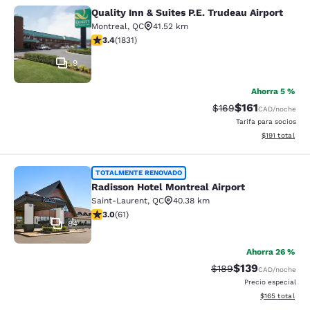
Quality Inn & Suites P.E. Trudeau Airport
Quality Inn & Suites P.E. Trudeau Air
Montreal
,
QC
41.52 km
calificación de 3.38 estrellas. Bueno. 1831 reseñas
3.4
(
1831
)
9
Ahorra 5 %
$161
Precio tachado:
Precio con desc
$169
CAD
/noche
Tarifa para socios
Ver detalles d
$191
total
Radisson Hotel Montreal Airport
TOTALMENTE RENOVADO
Radisson Hotel Montreal Airport
Saint-Laurent
,
QC
40.38 km
calificación de 2.95 estrellas. Feria. 61 reseñas
3.0
(
61
)
84
Ahorra 26 %
$139
Precio tachado:
Precio con desc
$189
CAD
/noche
Precio especial
Ver detalles d
$165
total