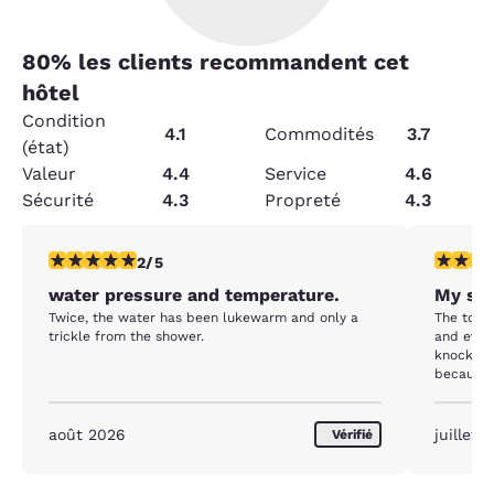
80
% les clients recommandent cet
hôtel
Condition
4.1
Commodités
3.7
(état)
Valeur
4.4
Service
4.6
Sécurité
4.3
Propreté
4.3
2 étoiles. Moyen. 1 commentaire
4 étoiles
2/5
water pressure and temperature.
My sta
Twice, the water has been lukewarm and only a
The toile
trickle from the shower.
and every
knock on 
because 
and I nee
août 2026
juillet 
Vérifié