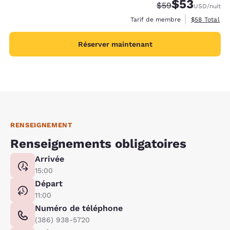
$53
Tarif barré :
Tarif réduit :
$59
USD
/nuit
Afficher les 
Tarif de membre
$58
Total
Réserver maintenant
RENSEIGNEMENT
Renseignements obligatoires
Arrivée
15:00
Départ
11:00
Numéro de téléphone
(386) 938-5720