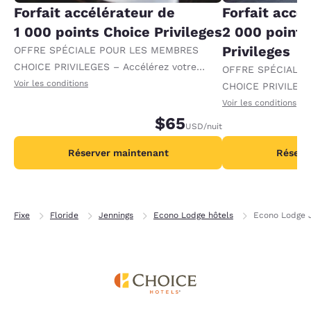
Forfait accélérateur de
Forfait accé
1 000 points Choice Privileges
2 000 points
Privileges
OFFRE SPÉCIALE POUR LES MEMBRES
CHOICE PRIVILEGES – Accélérez votre
OFFRE SPÉCIALE
progression vers des récompenses en
Voir les conditions
CHOICE PRIVILEGE
recevant 1 000 points supplémentaires par
progression vers 
Voir les conditions
nuit.
$65
recevant 2 000 po
USD
/nuit
par nuit.
Réserver maintenant
Réserv
Fixe
Floride
Jennings
Econo Lodge hôtels
Econo Lodge 