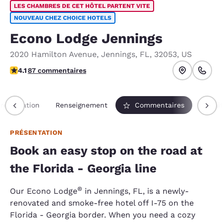
LES CHAMBRES DE CET HÔTEL PARTENT VITE
NOUVEAU CHEZ CHOICE HOTELS
Econo Lodge Jennings
2020 Hamilton Avenue
,
Jennings
,
FL
,
32053
,
US
4.12 étoiles. Très bon.
4.1
87 commentaires
résentation
Renseignement
Commentaires
Forfai
PRÉSENTATION
Book an easy stop on the road at
the Florida - Georgia line
®
Our Econo Lodge
in Jennings, FL, is a newly-
renovated and smoke-free hotel off I-75 on the
Florida - Georgia border. When you need a cozy