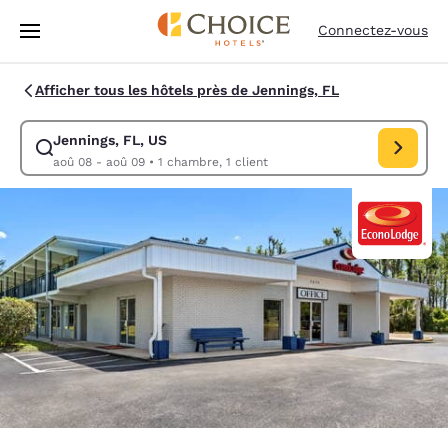
Chargement terminé
Passer à Contenu Principal
Connectez-vous
Afficher tous les hôtels près de Jennings, FL
Jennings, FL, US
Modifiez la recherche pour Jennings, FL, US. Date d’arrivée aoû 08, Da
aoû 08 - aoû 09
•
1 chambre, 1 client