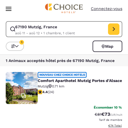
Chargement terminé
Passer à Contenu Principal
Connectez-vous
67190 Mutzig, France
Modifiez la recherche pour 67190 Mutzig, France. Date d’arrivée aoû 11
aoû 11 - aoû 12
•
1 chambre, 1 client
1
Map
Trier et filtrer
1 filtre actuellement sélectionné
1 Animaux acceptés hôtel près de 67190 Mutzig, France
Comfort Aparthotel Mutzig Portes d
NOUVEAU CHEZ CHOICE HOTELS
Comfort Aparthotel Mutzig Portes d'Alsace
Mutzig
0.71 km
4.38 étoiles. Excellent. 24 commentaires
4.4
(
24
)
34
Économiser 10 %
€73
Tarif barré :
Tarif réduit :
€81
EUR
/nuit
Tarif de membre
Afficher les d
€74
Total