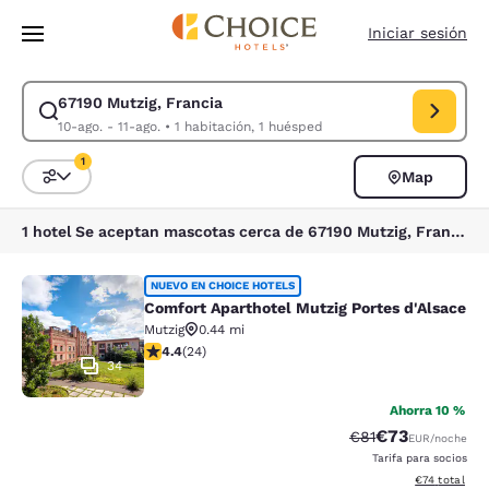
Carga completa
Pasar A Contenido Principal
Iniciar sesión
67190 Mutzig, Francia
Modificar la búsqueda de 67190 Mutzig, Francia. Fecha de check-in 10-a
10-ago. - 11-ago.
•
1 habitación, 1 huésped
1
Map
Ordenar y filtrar
1 filtro seleccionado actualmente
1 hotel Se aceptan mascotas cerca de 67190 Mutzig, Francia
Comfort Aparthotel Mutzig Portes d
NUEVO EN CHOICE HOTELS
Comfort Aparthotel Mutzig Portes d'Alsace
Mutzig
0.44 mi
calificación de 4.38 estrellas. Excelente. 24 reseñas
4.4
(
24
)
34
Ahorra 10 %
€73
Precio tachado:
Precio con des
€81
EUR
/noche
Tarifa para socios
Ver detalles d
€74
total