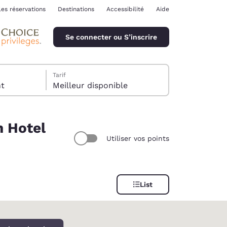
les réservations
Destinations
Accessibilité
Aide
Se connecter ou S’inscrire
Tarif
ent
Meilleur disponible
h Hotel
Utiliser vos points
ina
List