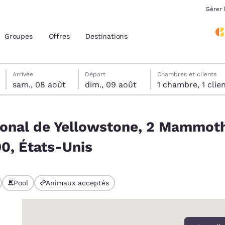
Gérer 
Groupes
Offres
Destinations
samedi 8 août
dimanche 9 août
Date de départ sélectionnée au dimanche 9 août
Date d’arrivée sélectionnée au samedi 8 août
Arrivée
Départ
Chambres et clients
sam., 08 août
dim., 09 août
1 chambre, 1 cli
acement actuels
 2 Mammoth Hotel Ave, Mammoth, WY 82190, États-Unis
tional de Yellowstone, 2 Mammot
z votre langue préférée
0, États-Unis
tes
Estados Unidos
América Lat
Español
Español
Pool
Animaux acceptés
atina
Latin America
Canada
English
English
0