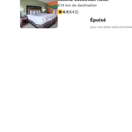
Canada
6.74 km de destination
Français
4.07 étoiles. Très bon. 642 comment
4.1
(
642
)
Europe
61
Épuisé
pour vos dates sélectionnées
Deutschla
Deutsch
Spain
English
Ireland
English
United Ki
English
Asie-Pacifique
Australia
English