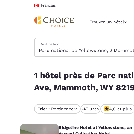
Chargement terminé
Passer à Contenu Principal
Français
Trouver un hôtel
Trouver des hôtels
Destination
Région et empl
Canada
Français
1 hôtel près de Parc national de Yellowstone,
1 hôtel près de Parc na
Sélectionne
Amériques
Ave, Mammoth, WY 8219
United Sta
English
Trier :
Pertinence
Filtres
4,0 et plus
América L
Português
Ridgeline Hotel at Yellowstone, an
Ascend Collection Hotel