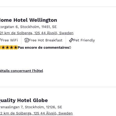
ome Hotel Wellington
torgatan 6
,
Stockholm
,
11451
,
SE
.21 km de Solberga, 125 44 Älvsjö, Sweden
Free WiFi
Free Hot Breakfast
Pet Friendly
as encore de commentaires
Pas encore de commentaires
0
étails concernant l'hôtel
uality Hotel Globe
renaslingan 7
,
Stockholm
,
12126
,
SE
.2 km de Solberga, 125 44 Älvsjö, Sweden