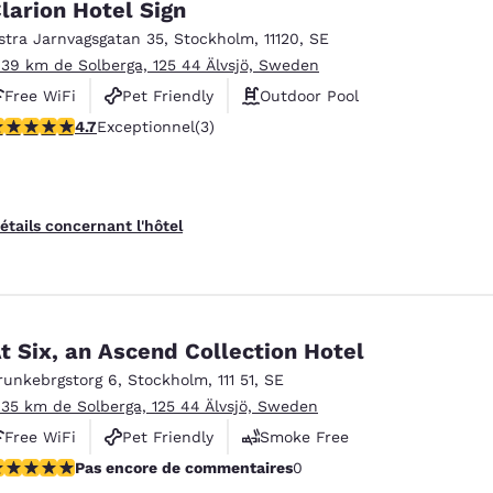
larion Hotel Sign
stra Jarnvagsgatan 35
,
Stockholm
,
11120
,
SE
.39 km de Solberga, 125 44 Älvsjö, Sweden
Free WiFi
Pet Friendly
Outdoor Pool
.67 étoiles. Exceptionnel. 3 commentaires
4.7
Exceptionnel
(3)
étails concernant l'hôtel
t Six, an Ascend Collection Hotel
runkebrgstorg 6
,
Stockholm
,
111 51
,
SE
.35 km de Solberga, 125 44 Älvsjö, Sweden
Free WiFi
Pet Friendly
Smoke Free
as encore de commentaires
Pas encore de commentaires
0