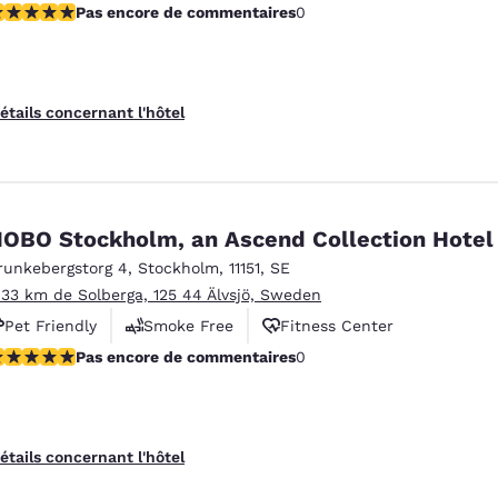
as encore de commentaires
Pas encore de commentaires
0
étails concernant l'hôtel
OBO Stockholm, an Ascend Collection Hotel
runkebergstorg 4
,
Stockholm
,
11151
,
SE
.33 km de Solberga, 125 44 Älvsjö, Sweden
Pet Friendly
Smoke Free
Fitness Center
as encore de commentaires
Pas encore de commentaires
0
étails concernant l'hôtel