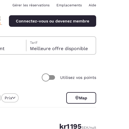
Gérer les réservations
Emplacements
Aide
Connectez-vous ou devenez membre
Tarif
client
Meilleure offre disponible
Utilisez vos points
ina
Prix
Map
kr1 195
SEK
/nuit