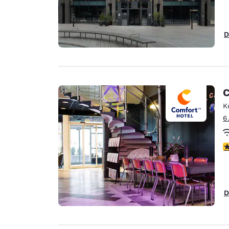
D
C
K
6
4
D