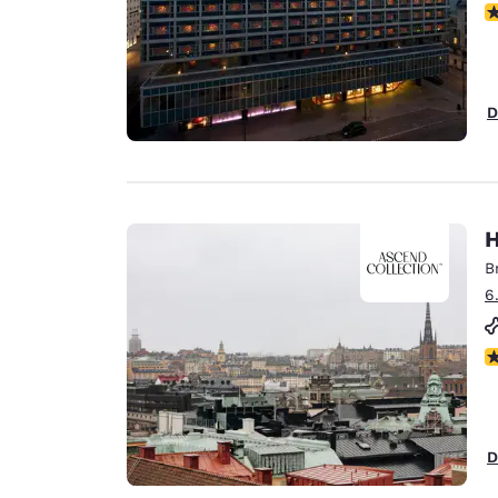
P
D
H
B
6
P
D