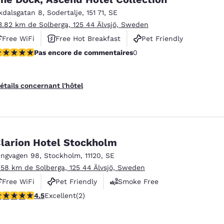
México
Mexico
Español
English
kdalsgatan 8
,
Sodertalje
,
151 71
,
SE
3.82 km de Solberga, 125 44 Älvsjö, Sweden
Free WiFi
Free Hot Breakfast
Pet Friendly
nd
Germany
España
as encore de commentaires
Pas encore de commentaires
0
English
Español
France
France
étails concernant l'hôtel
Français
English
Italia
Italy
Italiano
English
larion Hotel Stockholm
ngdom
ingvagen 98
,
Stockholm
,
11120
,
SE
.58 km de Solberga, 125 44 Älvsjö, Sweden
Free WiFi
Pet Friendly
Smoke Free
India
New Zealan
.5 étoiles. Excellent. 2 commentaires
4.5
Excellent
(2)
English
English