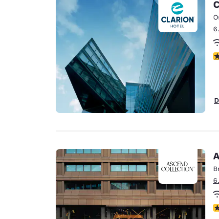
C
O
6
4
D
A
B
6
P