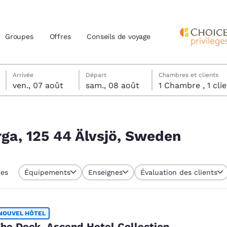
Groupes
Offres
Conseils de voyage
vendredi 7 août
samedi 8 août
samedi 8 août date de départ sélectionnée
vendredi 7 août date d’arrivée sélectionnée
Arrivée
Départ
Chambres et clients
ven., 07 août
sam., 08 août
1 Chambre , 1 
actuels
en
z votre langue préférée
rga, 125 44 Älvsjö, Sweden
tes
Estados Unidos
América Lat
res
Équipements
Enseignes
Évaluation des clients
Español
Español
atina
Latin America
Canada
English
English
NOUVEL HÔTEL
he Dock, Ascend Hotel Collection