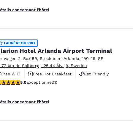
étails concernant l'hôtel
LAURÉAT DU PRIX
larion Hotel Arlanda Airport Terminal
ornvagen 2
,
Box 89
,
Stockholm-Arlanda
,
190 45
,
SE
1.72 km de Solberga, 125 44 Älvsjö, Sweden
Free WiFi
Free Hot Breakfast
Pet Friendly
 étoiles. Exceptionnel. 1 commentaire
5.0
Exceptionnel
(1)
étails concernant l'hôtel