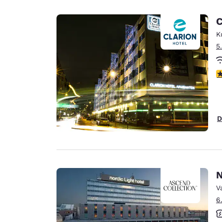
C
K
5
4
D
N
V
6