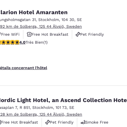
larion Hotel Amaranten
ungsholmsgatan 31
,
Stockholm
,
104 30
,
SE
.92 km de Solberga, 125 44 Älvsjö, Sweden
Free WiFi
Free Hot Breakfast
Pet Friendly
 étoiles. Très Bien. 1 commentaire
4.0
Très Bien
(1)
étails concernant l'hôtel
ordic Light Hotel, an Ascend Collection Hote
asaplan 7
,
R 851
,
Stockholm
,
101 73
,
SE
.28 km de Solberga, 125 44 Älvsjö, Sweden
Free Hot Breakfast
Pet Friendly
Smoke Free