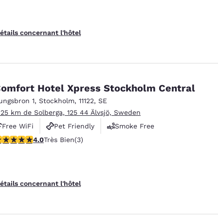
étails concernant l'hôtel
omfort Hotel Xpress Stockholm Central
ungsbron 1
,
Stockholm
,
11122
,
SE
.25 km de Solberga, 125 44 Älvsjö, Sweden
Free WiFi
Pet Friendly
Smoke Free
 étoiles. Très Bien. 3 commentaires
4.0
Très Bien
(3)
étails concernant l'hôtel