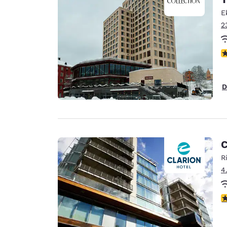
Canada
Français
E
2
Europe
Deutschla
P
Deutsch
Spain
D
English
Ireland
English
C
United Ki
English
R
4
Asie-Pacifique
Australia
4
English