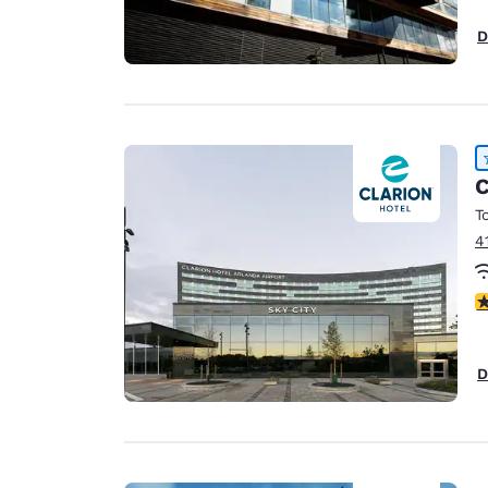
D
C
T
4
5
D