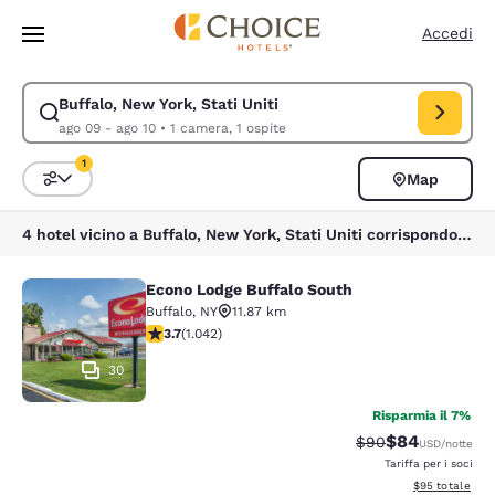
Caricamento completato
Vai A Contenuto Principale
Accedi
Buffalo, New York, Stati Uniti
Modifica la ricerca per Buffalo, New York, Stati Uniti. Data di check-in
ago 09 - ago 10
•
1 camera, 1 ospite
1
Map
Ordina e filtra
1 filtro attualmente selezionato
4 hotel vicino a Buffalo, New York, Stati Uniti corrispondono ai tuoi filtri
Econo Lodge Buffalo South
Econo Lodge Buffalo South
Buffalo
,
NY
11.87 km
Valutazione di 3.66 stelle. Buono. 1042 recensioni
3.7
(
1.042
)
30
Risparmia il 7%
$84
Tariffa di barratur
Tariffa scontat
$90
USD
/notte
Tariffa per i soci
Visualizza i det
$95
totale