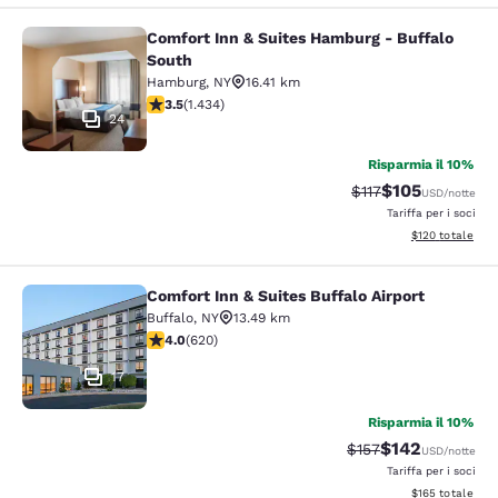
Comfort Inn & Suites Hamburg - Buffalo
Comfort Inn & Suites Hamburg - Buf
South
Hamburg
,
NY
16.41 km
Valutazione di 3.45 stelle. Buono. 1434 recensioni
3.5
(
1.434
)
24
Risparmia il 10%
$105
Tariffa di barratura
Tariffa scontat
$117
USD
/notte
Tariffa per i soci
Visualizza i dett
$120
totale
Comfort Inn & Suites Buffalo Airport
Comfort Inn & Suites Buffalo Airport
Buffalo
,
NY
13.49 km
Valutazione di 3.96 stelle. Buono. 620 recensioni
4.0
(
620
)
17
Risparmia il 10%
$142
Tariffa di barratura:
Tariffa scontata
$157
USD
/notte
Tariffa per i soci
Visualizza i dett
$165
totale