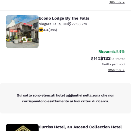
Visualizza i det
$80
totale
Econo Lodge By the Falls
Econo Lodge By the Falls
Niagara Falls
,
ON
27.98 km
Valutazione di 3.37 stelle. Buono. 985 recensioni
3.4
(
985
)
17
Risparmia il 5%
$133
Tariffa di barratura:
Tariffa scontat
$140
CAD
/notte
Tariffa per i soci
Visualizza i dett
$156
totale
Qui sotto sono elencati hotel aggiuntivi nella zona che non
corrispondono esattamente ai tuoi criteri di ricerca.
Curtiss Hotel, an Ascend Collection Hotel
Curtiss Hotel, an Ascend Collection