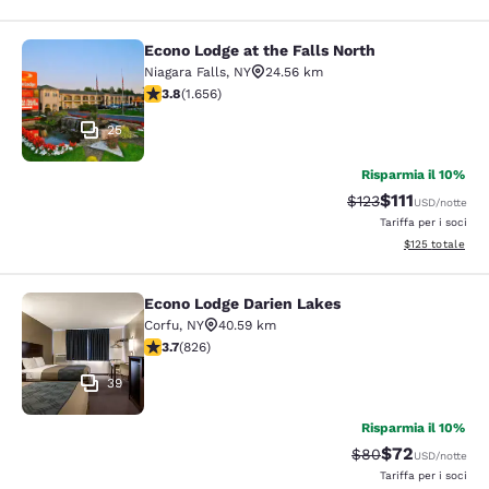
Econo Lodge at the Falls North
Econo Lodge at the Falls North
Niagara Falls
,
NY
24.56 km
Valutazione di 3.77 stelle. Buono. 1656 recensioni
3.8
(
1.656
)
25
Risparmia il 10%
$111
Tariffa di barratura
Tariffa scontat
$123
USD
/notte
Tariffa per i soci
Visualizza i dett
$125
totale
Econo Lodge Darien Lakes
Econo Lodge Darien Lakes
Corfu
,
NY
40.59 km
Valutazione di 3.69 stelle. Buono. 826 recensioni
3.7
(
826
)
39
Risparmia il 10%
$72
Tariffa di barratur
Tariffa scontat
$80
USD
/notte
Tariffa per i soci