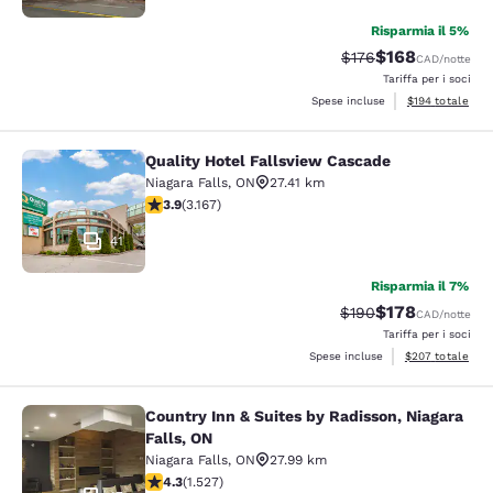
Risparmia il 5%
$168
Tariffa di barratura:
Tariffa scontata
$176
CAD
/notte
Tariffa per i soci
Visualizza i dett
Spese incluse
$194
totale
Quality Hotel Fallsview Cascade
Quality Hotel Fallsview Cascade
Niagara Falls
,
ON
27.41 km
Valutazione di 3.9 stelle. Buono. 3167 recensioni
3.9
(
3.167
)
41
Risparmia il 7%
$178
Tariffa di barratura:
Tariffa scontata
$190
CAD
/notte
Tariffa per i soci
Visualizza i detta
Spese incluse
$207
totale
Country Inn & Suites by Radisson, Niagara
Country Inn & Suites by Radisson, N
Falls, ON
Niagara Falls
,
ON
27.99 km
Valutazione di 4.32 stelle. Ottimo. 1527 recensioni
4.3
(
1.527
)