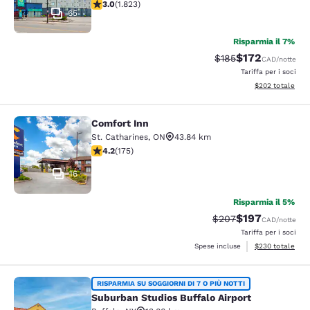
Valutazione di 2.96 stelle. Discreto. 1823 recensioni
3.0
(
1.823
)
65
Risparmia il 7%
$172
Tariffa di barratura:
Tariffa scontata
$185
CAD
/notte
Tariffa per i soci
Visualizza i detta
$202
totale
Comfort Inn
Comfort Inn
St. Catharines
,
ON
43.84 km
Valutazione di 4.22 stelle. Ottimo. 175 recensioni
4.2
(
175
)
16
Risparmia il 5%
$197
Tariffa di barratura:
Tariffa scontata
$207
CAD
/notte
Tariffa per i soci
Visualizza i detta
Spese incluse
$230
totale
Suburban Studios Buffalo Airport
RISPARMIA SU SOGGIORNI DI 7 O PIÙ NOTTI
Suburban Studios Buffalo Airport