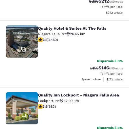
$212
Tariffa di barratura:
Tariffa scontata
$235
USD
/notte
Tariffa per i soci
Visualizza i detta
$242
totale
Quality Hotel & Suites At The Falls
Quality Hotel & Suites At The Falls
Niagara Falls
,
NY
26.65 km
Valutazione di 3.13 stelle. Buono. 3460 recensioni
3.1
(
3.460
)
36
Risparmia il 6%
$146
Tariffa di barratura:
Tariffa scontata
$155
USD
/notte
Tariffa per i soci
Visualizza i dett
Spese incluse
$172
totale
Quality Inn Lockport - Niagara Falls Area
Quality Inn Lockport - Niagara Falls
Lockport
,
NY
32.99 km
Valutazione di 3.59 stelle. Buono. 683 recensioni
3.6
(
683
)
19
Risparmia il 5%