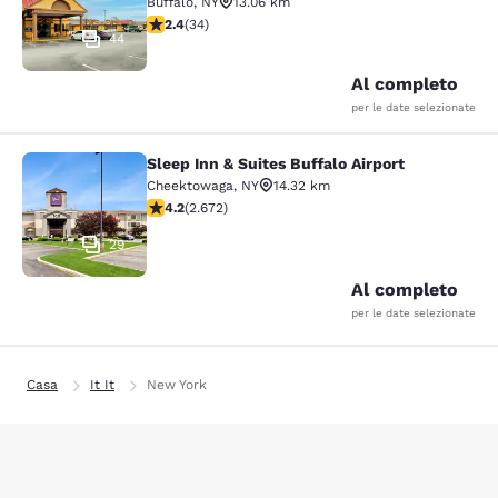
Buffalo
,
NY
13.06 km
Valutazione di 2.35 stelle. Discreto. 34 recensioni
2.4
(
34
)
44
Al completo
per le date selezionate
Sleep Inn & Suites Buffalo Airport
Sleep Inn & Suites Buffalo Airport
Cheektowaga
,
NY
14.32 km
Valutazione di 4.19 stelle. Molto buono. 2672 recension
4.2
(
2.672
)
29
Al completo
per le date selezionate
Casa
It It
New York