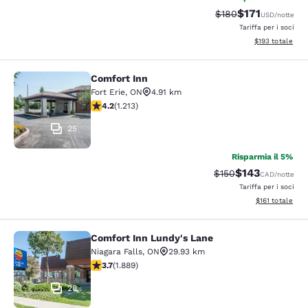
$171
Tariffa di barratura
Tariffa scontat
$180
USD
/notte
Tariffa per i soci
Visualizza i dett
$193
totale
Comfort Inn
Comfort Inn
Fort Erie
,
ON
4.91 km
Valutazione di 4.16 stelle. Molto buono. 1213 recension
4.2
(
1.213
)
25
Risparmia il 5%
$143
Tariffa di barratura:
Tariffa scontata
$150
CAD
/notte
Tariffa per i soci
Visualizza i dett
$161
totale
Comfort Inn Lundy's Lane
Comfort Inn Lundy's Lane
Niagara Falls
,
ON
29.93 km
Valutazione di 3.67 stelle. Buono. 1889 recensioni
3.7
(
1.889
)
28