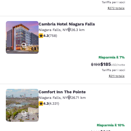
Tariffa per i soci
Visualizza i detta
$272
totale
Cambria Hotel Niagara Falls
Cambria Hotel Niagara Falls
Niagara Falls
,
NY
26.3 km
Valutazione di 4.26 stelle. Ottimo. 758 recensioni
4.3
(
758
)
56
Risparmia il 7%
$185
Tariffa di barratura:
Tariffa scontat
$199
USD
/notte
Tariffa per i soci
Visualizza i dett
$211
totale
Comfort Inn The Pointe
Comfort Inn The Pointe
Niagara Falls
,
NY
26.71 km
Valutazione di 4.3 stelle. Ottimo. 4331 recensioni
4.3
(
4.331
)
39
Risparmia il 10%