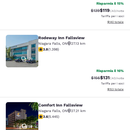
Risparmia il 15%
$119
Tariffa di barratura
Tariffa scontat
$139
CAD
/notte
Tariffa per i soci
Visualizza i dett
$140
totale
Rodeway Inn Fallsview
Rodeway Inn Fallsview
Niagara Falls
,
ON
27.13 km
Valutazione di 3.84 stelle. Buono. 1398 recensioni
3.8
(
1.398
)
29
Risparmia il 16%
$131
Tariffa di barratura
Tariffa scontat
$156
CAD
/notte
Tariffa per i soci
Visualizza i dett
$153
totale
Comfort Inn Fallsview
Comfort Inn Fallsview
Niagara Falls
,
ON
27.21 km
Valutazione di 3.63 stelle. Buono. 5445 recensioni
3.6
(
5.445
)
51