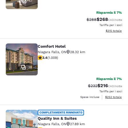
17
Risparmia il 7%
$268
Tariffa di barratura:
Tariffa scontata
$288
CAD
/notte
Tariffa per i soci
Visualizza i dett
$315
totale
Comfort Hotel
Comfort Hotel
Niagara Falls
,
ON
28.32 km
Valutazione di 3.4 stelle. Buono. 1009 recensioni
3.4
(
1.009
)
38
Risparmia il 7%
$216
Tariffa di barratura:
Tariffa scontata
$232
CAD
/notte
Tariffa per i soci
Visualizza i detta
Spese incluse
$252
totale
Quality Inn & Suites
COMPLETAMENTE RINNOVATO
Quality Inn & Suites
Niagara Falls
,
ON
27.89 km