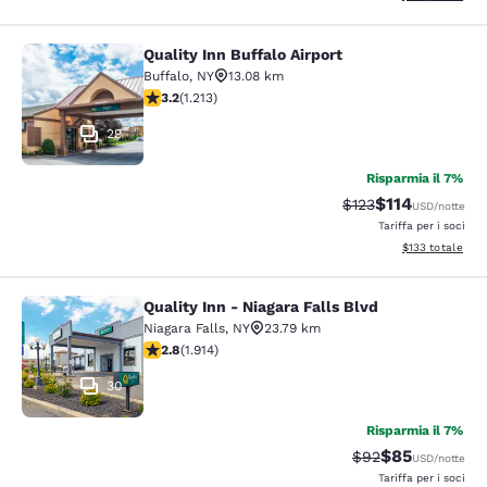
Quality Inn Buffalo Airport
Quality Inn Buffalo Airport
Buffalo
,
NY
13.08 km
Valutazione di 3.2 stelle. Buono. 1213 recensioni
3.2
(
1.213
)
29
Risparmia il 7%
$114
Tariffa di barratura
Tariffa scontat
$123
USD
/notte
Tariffa per i soci
Visualizza i dett
$133
totale
Quality Inn - Niagara Falls Blvd
Quality Inn - Niagara Falls Blvd
Niagara Falls
,
NY
23.79 km
Valutazione di 2.79 stelle. Discreto. 1914 recensioni
2.8
(
1.914
)
30
Risparmia il 7%
$85
Tariffa di barratur
Tariffa sconta
$92
USD
/notte
Tariffa per i soci