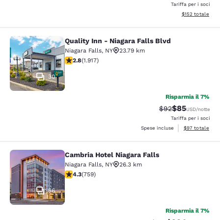
Tariffa per i soci
Visualizza i dett
$152
totale
Quality Inn - Niagara Falls Blvd
Quality Inn - Niagara Falls Blvd
Niagara Falls
,
NY
23.79 km
Valutazione di 2.8 stelle. Discreto. 1917 recensioni
2.8
(
1.917
)
30
Risparmia il 7%
$85
Tariffa di barratur
Tariffa sconta
$92
USD
/notte
Tariffa per i soci
Visualizza i det
Spese incluse
$97
totale
Cambria Hotel Niagara Falls
Cambria Hotel Niagara Falls
Niagara Falls
,
NY
26.3 km
Valutazione di 4.26 stelle. Ottimo. 759 recensioni
4.3
(
759
)
56
Risparmia il 7%