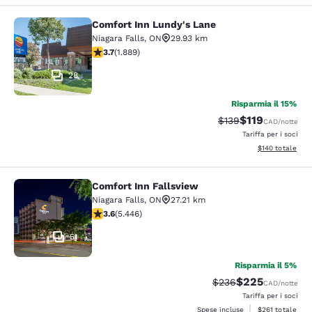
Comfort Inn Lundy's Lane
Comfort Inn Lundy's Lane
Niagara Falls
,
ON
29.93 km
Valutazione di 3.67 stelle. Buono. 1889 recensioni
3.7
(
1.889
)
28
Risparmia il 15%
$119
Tariffa di barratura
Tariffa scontat
$139
CAD
/notte
Tariffa per i soci
Visualizza i dett
$140
totale
Comfort Inn Fallsview
Comfort Inn Fallsview
Niagara Falls
,
ON
27.21 km
Valutazione di 3.63 stelle. Buono. 5446 recensioni
3.6
(
5.446
)
51
Risparmia il 5%
$225
Tariffa di barratura:
Tariffa scontata
$236
CAD
/notte
Tariffa per i soci
Visualizza i dett
Spese incluse
$261
totale