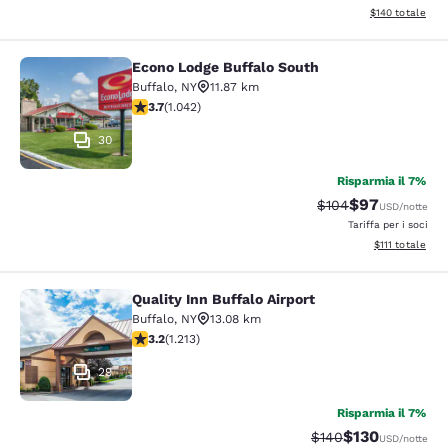
Visualizza i dett
$140
totale
Econo Lodge Buffalo South
Econo Lodge Buffalo South
Buffalo
,
NY
11.87 km
Valutazione di 3.66 stelle. Buono. 1042 recensioni
3.7
(
1.042
)
30
Risparmia il 7%
$97
Tariffa di barratura
Tariffa scontat
$104
USD
/notte
Tariffa per i soci
Visualizza i det
$111
totale
Quality Inn Buffalo Airport
Quality Inn Buffalo Airport
Buffalo
,
NY
13.08 km
Valutazione di 3.2 stelle. Buono. 1213 recensioni
3.2
(
1.213
)
29
Risparmia il 7%
$130
Tariffa di barratura:
Tariffa scontat
$140
USD
/notte