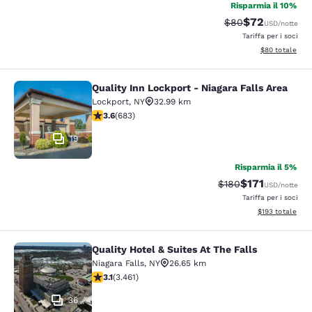
Risparmia il 10%
$72
Tariffa di barratur
Tariffa scontat
$80
USD
/notte
Tariffa per i soci
Visualizza i det
$80
totale
Quality Inn Lockport - Niagara Falls Area
Quality Inn Lockport - Niagara Falls
Lockport
,
NY
32.99 km
Valutazione di 3.59 stelle. Buono. 683 recensioni
3.6
(
683
)
19
Risparmia il 5%
$171
Tariffa di barratura
Tariffa scontat
$180
USD
/notte
Tariffa per i soci
Visualizza i dett
$193
totale
Quality Hotel & Suites At The Falls
Quality Hotel & Suites At The Falls
Niagara Falls
,
NY
26.65 km
Valutazione di 3.13 stelle. Buono. 3461 recensioni
3.1
(
3.461
)
36