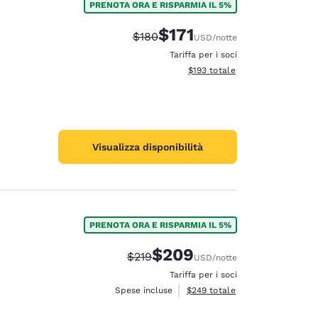
PRENOTA ORA E RISPARMIA IL 5%
$171
Tariffa di barratura:
Tariffa scontata:
$180
USD
/notte
Tariffa per i soci
Visualizza i dettagli totali stima
$193
totale
Visualizza disponibilità
PRENOTA ORA E RISPARMIA IL 5%
$209
Tariffa di barratura:
Tariffa scontata:
$219
USD
/notte
Tariffa per i soci
Visualizza i dettagli totali stimat
Spese incluse
$249
totale