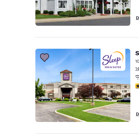
D
S
1
1
V
D