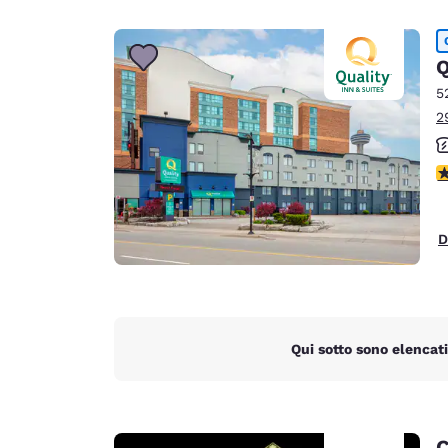
Q
5
2
V
D
Qui sotto sono elencati
C