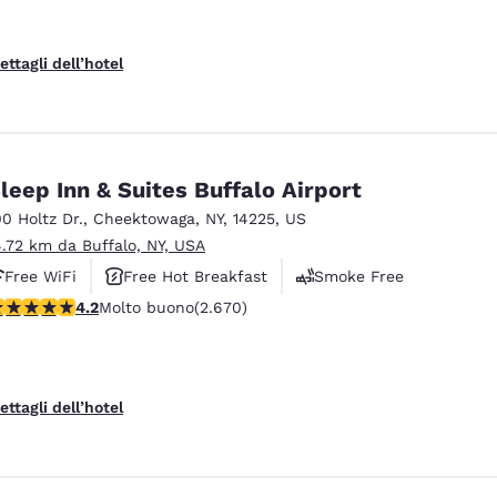
ettagli dell’hotel
leep Inn & Suites Buffalo Airport
00 Holtz Dr.
,
Cheektowaga
,
NY
,
14225
,
US
4.72 km da Buffalo, NY, USA
Free WiFi
Free Hot Breakfast
Smoke Free
alutazione di 4.19 stelle. Molto buono. 2670 recensioni
4.2
Molto buono
(2.670)
ettagli dell’hotel