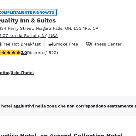
COMPLETAMENTE RINNOVATO
uality Inn & Suites
234 Ferry Street
,
Niagara Falls
,
ON
,
L2G 1R5
,
CA
9.07 km da Buffalo, NY, USA
Free Hot Breakfast
Smoke Free
Fitness Center
alutazione di 2.96 stelle. Discreto. 1820 recensioni
3.0
Discreto
(1.820)
ettagli dell’hotel
 hotel aggiuntivi nella zona che non corrispondono esattamente ai 
urtiss Hotel, an Ascend Collection Hotel