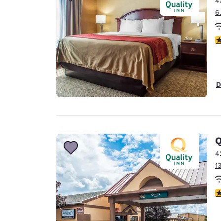
4
Canada
Français
6
Europa
V
Deutschla
Deutsch
Spain
D
English
Ireland
English
Q
United Ki
English
4
1
Asia-Pacifico
Australia
V
English