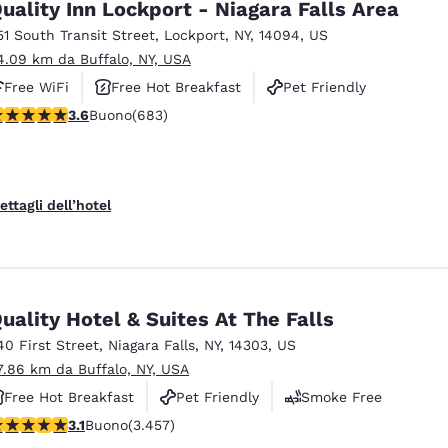
uality Inn Lockport - Niagara Falls Area
51 South Transit Street
,
Lockport
,
NY
,
14094
,
US
4.09 km da Buffalo, NY, USA
Free WiFi
Free Hot Breakfast
Pet Friendly
alutazione di 3.59 stelle. Buono. 683 recensioni
3.6
Buono
(683)
ettagli dell’hotel
uality Hotel & Suites At The Falls
40 First Street
,
Niagara Falls
,
NY
,
14303
,
US
7.86 km da Buffalo, NY, USA
Free Hot Breakfast
Pet Friendly
Smoke Free
alutazione di 3.14 stelle. Buono. 3457 recensioni
3.1
Buono
(3.457)