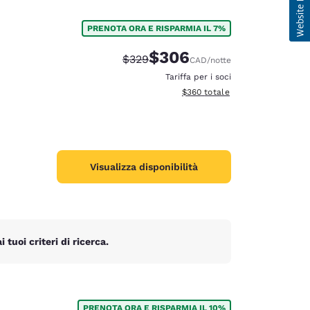
PRENOTA ORA E RISPARMIA IL 7%
$306
Tariffa di barratura:
Tariffa scontata:
$329
CAD
/notte
Tariffa per i soci
Visualizza i dettagli totali stimat
$360
totale
Visualizza disponibilità
tuoi criteri di ricerca.
PRENOTA ORA E RISPARMIA IL 10%