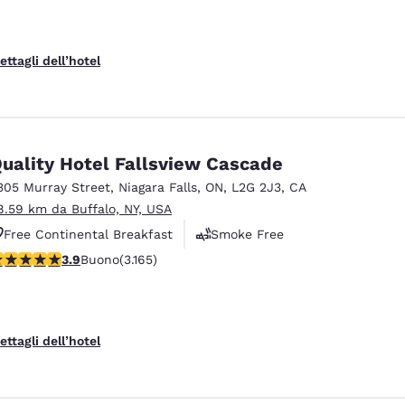
ettagli dell’hotel
uality Hotel Fallsview Cascade
305 Murray Street
,
Niagara Falls
,
ON
,
L2G 2J3
,
CA
8.59 km da Buffalo, NY, USA
Free Continental Breakfast
Smoke Free
alutazione di 3.9 stelle. Buono. 3165 recensioni
3.9
Buono
(3.165)
Business Center
ettagli dell’hotel