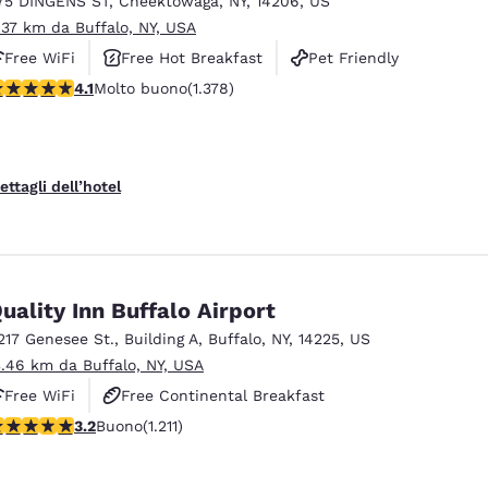
75 DINGENS ST
,
Cheektowaga
,
NY
,
14206
,
US
México
Mexico
Español
English
.37 km da Buffalo, NY, USA
Free WiFi
Free Hot Breakfast
Pet Friendly
alutazione di 4.12 stelle. Molto buono. 1378 recensioni
4.1
Molto buono
(1.378)
nd
Germany
España
English
Español
France
France
ettagli dell’hotel
Français
English
Italia
Italy
Italiano
English
uality Inn Buffalo Airport
ngdom
217 Genesee St.
,
Building A
,
Buffalo
,
NY
,
14225
,
US
3.46 km da Buffalo, NY, USA
Free WiFi
Free Continental Breakfast
India
New Zealan
alutazione di 3.2 stelle. Buono. 1211 recensioni
3.2
Buono
(1.211)
Free Hot Breakfast
English
English