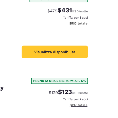
$431
Tariffa di barratura:
Tariffa scontata:
$479
USD
/notte
Tariffa per i soci
Visualizza i dettagli totali stimat
$503
totale
Visualizza disponibilità
PRENOTA ORA E RISPARMIA IL 5%
ty
$123
Tariffa di barratura:
Tariffa scontata:
$129
USD
/notte
Tariffa per i soci
Visualizza i dettagli totali stima
$137
totale