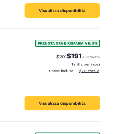
Visualizza disponibilità
PRENOTA ORA E RISPARMIA IL 5%
$191
Tariffa di barratura:
Tariffa scontata:
$201
USD
/notte
Tariffa per i soci
Visualizza i dettagli totali stima
Spese incluse
$217
totale
Visualizza disponibilità