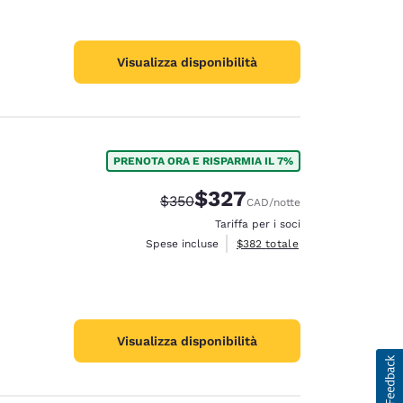
Visualizza disponibilità
PRENOTA ORA E RISPARMIA IL 7%
$327
Tariffa di barratura:
Tariffa scontata:
$350
CAD
/notte
Tariffa per i soci
Visualizza i dettagli totali stimat
Spese incluse
$382
totale
Visualizza disponibilità