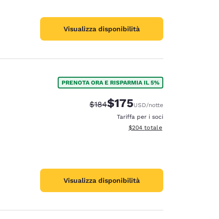
Visualizza disponibilità
PRENOTA ORA E RISPARMIA IL 5%
$175
Tariffa di barratura:
Tariffa scontata:
$184
USD
/notte
Tariffa per i soci
Visualizza i dettagli totali stimat
$204
totale
Visualizza disponibilità