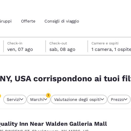
Gruppi
Offerte
Consigli di viaggio
venerdì 7 agosto
sabato 8 agosto
sabato 8 agosto data di check-out selezionata
venerdì 7 agosto data di check-in selezionata
Check-in
Check-out
Camere e ospiti
ven, 07 ago
sab, 08 ago
1 camera, 1 ospit
ione attuali
 tuoi filtri
 tua lingua preferita
 NY, USA corrispondono ai tuoi fil
tes
Estados Unidos
América Lat
1
Servizi
Marchi
Valutazione degli ospiti
Prezzo
Español
Español
o attualmente selezionato
1 filtro attualmente selezionato
atina
Latin America
Canada
English
English
uality Inn Near Walden Galleria Mall