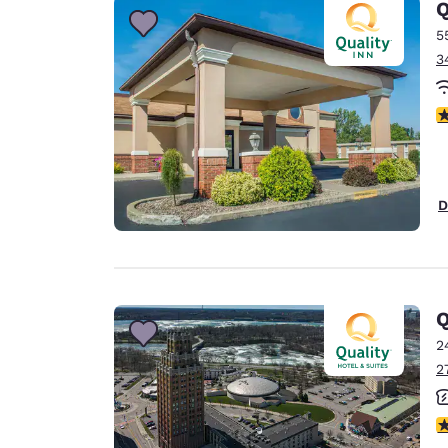
Q
5
3
V
D
Q
2
2
V