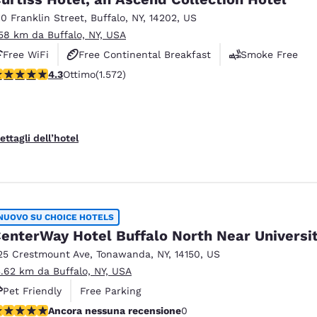
10 Franklin Street
,
Buffalo
,
NY
,
14202
,
US
.58 km da Buffalo, NY, USA
Free WiFi
Free Continental Breakfast
Smoke Free
alutazione di 4.32 stelle. Ottimo. 1572 recensioni
4.3
Ottimo
(1.572)
ettagli dell’hotel
NUOVO SU CHOICE HOTELS
enterWay Hotel Buffalo North Near Universi
25 Crestmount Ave
,
Tonawanda
,
NY
,
14150
,
US
3.62 km da Buffalo, NY, USA
Pet Friendly
Free Parking
ncora nessuna recensione
Ancora nessuna recensione
0