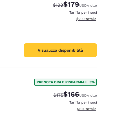
$179
Tariffa di barratura:
Tariffa scontata:
$199
USD
/notte
Tariffa per i soci
Visualizza i dettagli totali stimat
$209
totale
Visualizza disponibilità
PRENOTA ORA E RISPARMIA IL 5%
$166
Tariffa di barratura:
Tariffa scontata:
$175
USD
/notte
Tariffa per i soci
Visualizza i dettagli totali stima
$194
totale
d