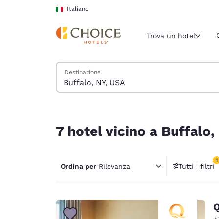
Caricamento completato
Vai A Contenuto Principale
Italiano
Trova un hotel
Cerca hotel
Destinazione
Regione e posiz
Italia
Italiano
7 hotel vicino a Buffalo, NY, USA corrispondono ai
Seleziona la
7 hotel vicino a Buffalo,
Americhe
United Sta
1
Ordina per
Rilevanza
Tutti i filtri
English
1 filtr
América L
Português
Q