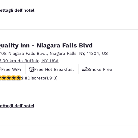
ettagli dell’hotel
uality Inn - Niagara Falls Blvd
708 Niagara Falls Blvd.
,
Niagara Falls
,
NY
,
14304
,
US
5.09 km da Buffalo, NY, USA
Free WiFi
Free Hot Breakfast
Smoke Free
alutazione di 2.79 stelle. Discreto. 1913 recensioni
2.8
Discreto
(1.913)
ettagli dell’hotel