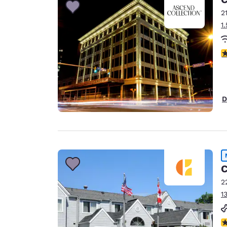
2
1
V
D
C
2
1
A