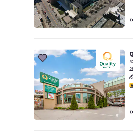
D
Q
5
2
V
D