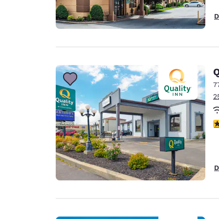
D
Q
7
2
V
D