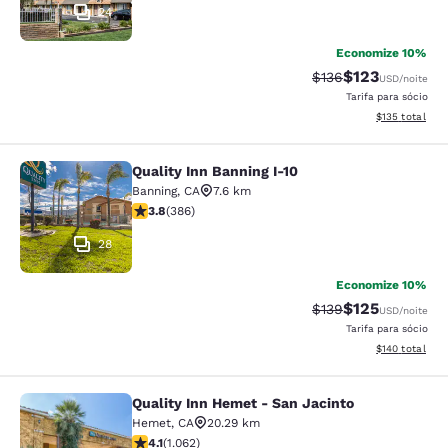
24
Economize 10%
$123
Tarifa anterior “tac
Tarifa com des
$136
USD
/noite
Tarifa para sócio
Exibir detalhe
$135
total
Quality Inn Banning I-10
Quality Inn Banning I-10
Banning
,
CA
7.6 km
classificação 3.81 estrelas. Bom. 386 avaliações
3.8
(
386
)
28
Economize 10%
$125
Tarifa anterior “tac
Tarifa com des
$139
USD
/noite
Tarifa para sócio
Exibir detalhe
$140
total
Quality Inn Hemet - San Jacinto
Quality Inn Hemet - San Jacinto
Hemet
,
CA
20.29 km
classificação 4.07 estrelas. Muito bom. 1062 avaliaçõe
4.1
(
1.062
)