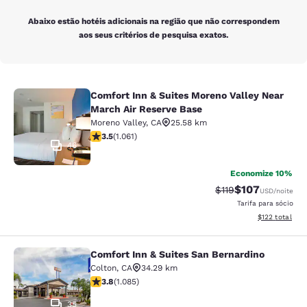
Abaixo estão hotéis adicionais na região que não correspondem
aos seus critérios de pesquisa exatos.
Comfort Inn & Suites Moreno Valley Near
Comfort Inn & Suites Moreno Valley
March Air Reserve Base
Moreno Valley
,
CA
25.58 km
classificação 3.54 estrelas. Bom. 1061 avaliações
3.5
(
1.061
)
46
Economize 10%
$107
Tarifa anterior “tac
Tarifa com des
$119
USD
/noite
Tarifa para sócio
Exibir detalhe
$122
total
Comfort Inn & Suites San Bernardino
Comfort Inn & Suites San Bernardin
Colton
,
CA
34.29 km
classificação 3.82 estrelas. Bom. 1085 avaliações
3.8
(
1.085
)
35