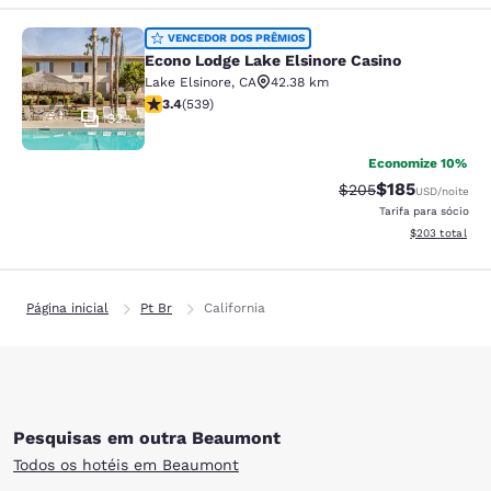
Econo Lodge Lake Elsinore Casino
VENCEDOR DOS PRÊMIOS
Econo Lodge Lake Elsinore Casino
Lake Elsinore
,
CA
42.38 km
classificação 3.35 estrelas. Bom. 539 avaliações
3.4
(
539
)
32
Economize 10%
$185
Tarifa anterior “tac
Tarifa com des
$205
USD
/noite
Tarifa para sócio
Exibir detalhes
$203
total
Página inicial
Pt Br
California
Pesquisas em outra Beaumont
Todos os hotéis em Beaumont