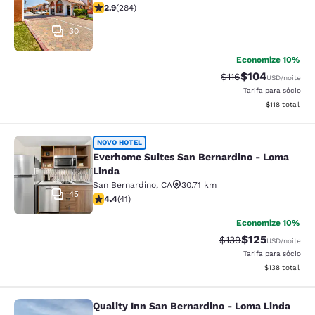
classificação 2.92 estrelas. Razoável. 284 avaliações
2.9
(
284
)
30
Economize 10%
$104
Tarifa anterior “tac
Tarifa com des
$116
USD
/noite
Tarifa para sócio
Exibir detalhe
$118
total
Everhome Suites San Bernardino - 
NOVO HOTEL
Everhome Suites San Bernardino - Loma
Linda
San Bernardino
,
CA
30.71 km
45
classificação 4.39 estrelas. Excelente. 41 avaliações
4.4
(
41
)
Economize 10%
$125
Tarifa anterior “tac
Tarifa com des
$139
USD
/noite
Tarifa para sócio
Exibir detalhe
$138
total
Quality Inn San Bernardino - Loma Linda
Quality Inn San Bernardino - Loma 