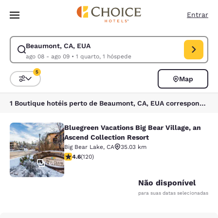
Carregamento concluído
Pular Para Conteúdo Principal
Entrar
Beaumont, CA, EUA
Modificar pesquisa para Beaumont, CA, EUA. Data de check-in ago 08, 
ago 08 - ago 09
•
1 quarto, 1 hóspede
5
Map
Classificar e filtrar
5 filtros atualmente selecionados
1 Boutique hotéis perto de Beaumont, CA, EUA correspondem aos seus filtros
Bluegreen Vacations Big Bear Village, an
Bluegreen Vacations Big Bear Villag
Ascend Collection Resort
Big Bear Lake
,
CA
35.03 km
classificação 4.63 estrelas. Excepcional. 120 avaliaçõ
4.6
(
120
)
61
Não disponível
para suas datas selecionadas