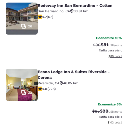
Rodeway Inn San Bernardino - Colton
Rodeway Inn San Bernardino - Colt
San Bernardino
,
CA
33.81 km
classificação 2.72 estrelas. Razoável. 67 avaliações
2.7
(
67
)
26
Economize 10%
$81
Tarifa anterior “t
Tarifa com de
$90
USD
/noite
Tarifa para sócio
Exibir detalhe
$89
total
Econo Lodge Inn & Suites Riverside -
Econo Lodge Inn & Suites Riverside 
Corona
Riverside
,
CA
46.05 km
classificação 2.76 estrelas. Razoável. 228 avaliações
2.8
(
228
)
22
Economize 5%
$90
Tarifa anterior “t
Tarifa com de
$95
USD
/noite
Tarifa para sócio
Exibir detalhe
$102
total