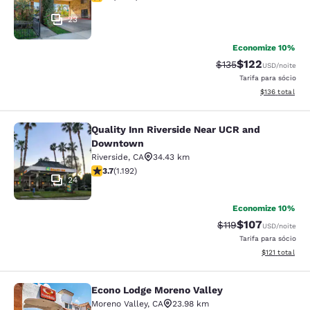
23
Economize 10%
$122
Tarifa anterior “tac
Tarifa com des
$135
USD
/noite
Tarifa para sócio
Exibir detalhe
$136
total
Quality Inn Riverside Near UCR and
Quality Inn Riverside Near UCR an
Downtown
Riverside
,
CA
34.43 km
classificação 3.66 estrelas. Bom. 1192 avaliações
3.7
(
1.192
)
24
Economize 10%
$107
Tarifa anterior “tac
Tarifa com des
$119
USD
/noite
Tarifa para sócio
Exibir detalhe
$121
total
Econo Lodge Moreno Valley
Econo Lodge Moreno Valley
Moreno Valley
,
CA
23.98 km