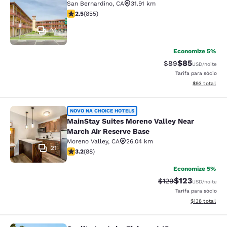
San Bernardino
,
CA
31.91 km
classificação 2.49 estrelas. Razoável. 855 avaliações
2.5
(
855
)
24
Economize 5%
$85
Tarifa anterior “t
Tarifa com de
$89
USD
/noite
Tarifa para sócio
Exibir detalhe
$93
total
MainStay Suites Moreno Valley Near
NOVO NA CHOICE HOTELS
MainStay Suites Moreno Valley Near
March Air Reserve Base
Moreno Valley
,
CA
26.04 km
21
classificação 3.16 estrelas. Bom. 88 avaliações
3.2
(
88
)
Economize 5%
$123
Tarifa anterior “tac
Tarifa com des
$129
USD
/noite
Tarifa para sócio
Exibir detalhe
$138
total