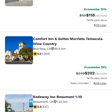
Economize 10%
$118
Tarifa anterior “ta
Tarifa com des
$131
USD
/noite
Tarifa para sócio
Exibir detalhe
$129
total
Comfort Inn & Suites Murrieta Temecula
Comfort Inn & Suites Murrieta Tem
Wine Country
Murrieta
,
CA
45.5 km
classificação 4.07 estrelas. Muito bom. 1303 avaliaçõe
4.1
(
1.303
)
32
Economize 19%
$202
Tarifa anterior “tach
Tarifa com desc
$249
USD
/noite
Tarifa para sócio
Exibir detalhes
Taxas incluídas
$228
total
Rodeway Inn Beaumont 1-10
Rodeway Inn Beaumont 1-10
Beaumont
,
CA
1.22 km
classificação 3.26 estrelas. Bom. 337 avaliações
3.3
(
337
)