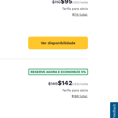
$95
Tarifa anterior “tachada”:
Tarifa com desconto:
$110
USD
/noite
Tarifa para sócio
Exibir detalhes do total esti
$114
total
Ver disponibilidade
RESERVE AGORA E ECONOMIZE 5%
$142
Tarifa anterior “tachada”:
Tarifa com desconto:
$149
USD
/noite
Tarifa para sócio
Exibir detalhes do total esti
$169
total