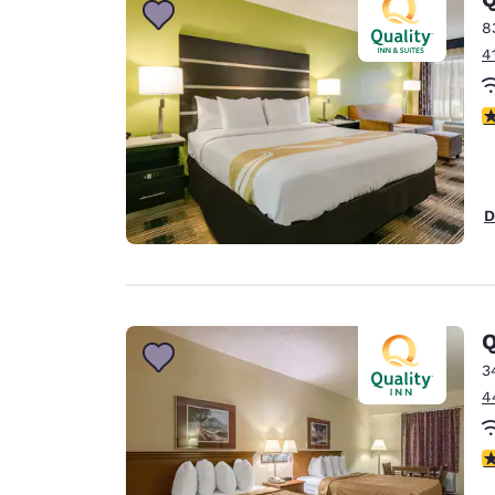
8
4
c
D
Q
3
4
c