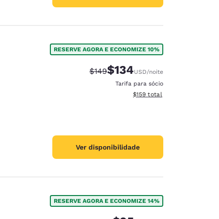
RESERVE AGORA E ECONOMIZE 10%
$134
Tarifa anterior “tachada”:
Tarifa com desconto:
$149
USD
/noite
Tarifa para sócio
Exibir detalhes do total esti
$159
total
Ver disponibilidade
RESERVE AGORA E ECONOMIZE 14%