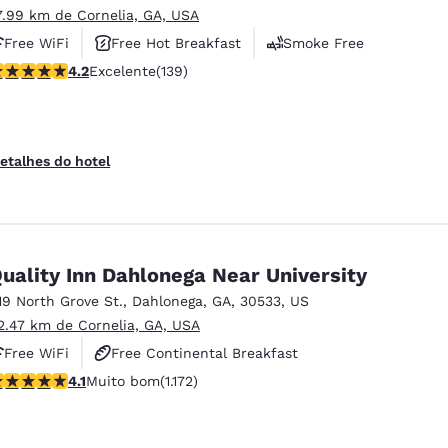
7.99 km de Cornelia, GA, USA
Free WiFi
Free Hot Breakfast
Smoke Free
lassificação 4.24 estrelas. Excelente. 139 avaliações
4.2
Excelente
(139)
etalhes do hotel
uality Inn Dahlonega Near University
19 North Grove St.
,
Dahlonega
,
GA
,
30533
,
US
2.47 km de Cornelia, GA, USA
Free WiFi
Free Continental Breakfast
lassificação 4.09 estrelas. Muito bom. 1172 avaliações
4.1
Muito bom
(1.172)
Free Hot Breakfast