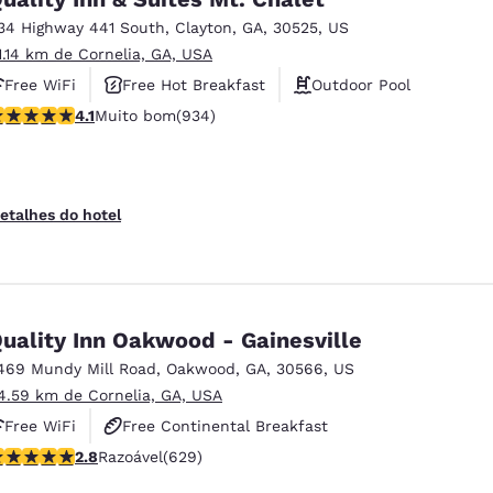
34 Highway 441 South
,
Clayton
,
GA
,
30525
,
US
1.14 km de Cornelia, GA, USA
Free WiFi
Free Hot Breakfast
Outdoor Pool
lassificação 4.06 estrelas. Muito bom. 934 avaliações
4.1
Muito bom
(934)
etalhes do hotel
uality Inn Oakwood - Gainesville
469 Mundy Mill Road
,
Oakwood
,
GA
,
30566
,
US
4.59 km de Cornelia, GA, USA
Free WiFi
Free Continental Breakfast
lassificação 2.75 estrelas. Razoável. 629 avaliações
2.8
Razoável
(629)
Free Hot Breakfast