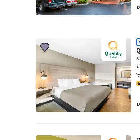
D
Q
8
2
c
D
Q