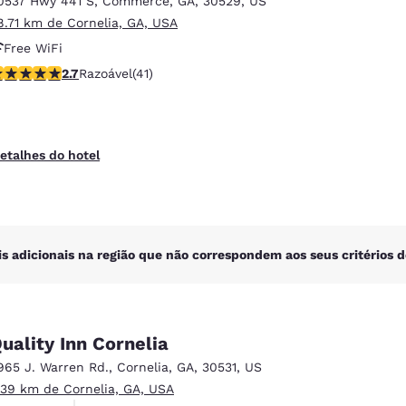
0537 Hwy 441 S
,
Commerce
,
GA
,
30529
,
US
México
Mexico
Español
English
8.71 km de Cornelia, GA, USA
Free WiFi
lassificação 2.71 estrelas. Razoável. 41 avaliações
2.7
Razoável
(41)
nd
Germany
España
English
Español
France
France
etalhes do hotel
Français
English
Italia
Italy
Italiano
English
is adicionais na região que não correspondem aos seus critérios d
ngdom
uality Inn Cornelia
India
New Zealan
965 J. Warren Rd.
,
Cornelia
,
GA
,
30531
,
US
English
English
.39 km de Cornelia, GA, USA