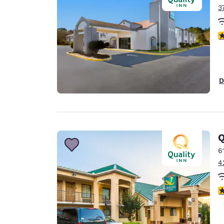
3
c
D
Q
6
4
c