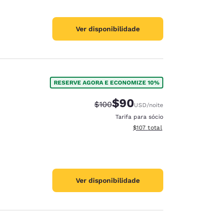
Ver disponibilidade
RESERVE AGORA E ECONOMIZE 10%
$90
Tarifa anterior “tachada”:
Tarifa com desconto:
$100
USD
/noite
Tarifa para sócio
Exibir detalhes do total esti
$107
total
Ver disponibilidade