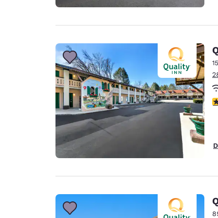
Q
1
2
c
D
Q
8