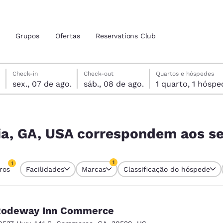
Grupos
Ofertas
Reservations Club
sexta-feira, 7 de agosto
sábado, 8 de agosto
sábado, 8 de agosto data de check-out selecionada
sexta-feira, 7 de agosto data do check-in selecionada
Check-in
Check-out
Quartos e hóspedes
sex., 07 de ago.
sáb., 08 de ago.
1 quarto, 1 hós
zação atuais
tina
m aos seus filtros
 idioma de sua preferência
lia, GA, USA correspondem aos se
tes
Estados Unidos
América Lat
1
1
tros
Facilidades
Marcas
Classificação do hóspede
Español
Español
tro atualmente selecionado
1 filtro atualmente selecionado
atina
Latin America
Canada
English
English
Rodeway Inn Commerce