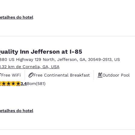
etalhes do hotel
uality Inn Jefferson at I-85
880 US Highway 129 North
,
Jefferson
,
GA
,
30549-2513
,
US
1.32 km de Cornelia, GA, USA
Free WiFi
Free Continental Breakfast
Outdoor Pool
lassificação 3.42 estrelas. Bom. 581 avaliações
3.4
Bom
(581)
etalhes do hotel