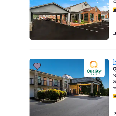
c
D
Q
1
2
c
D