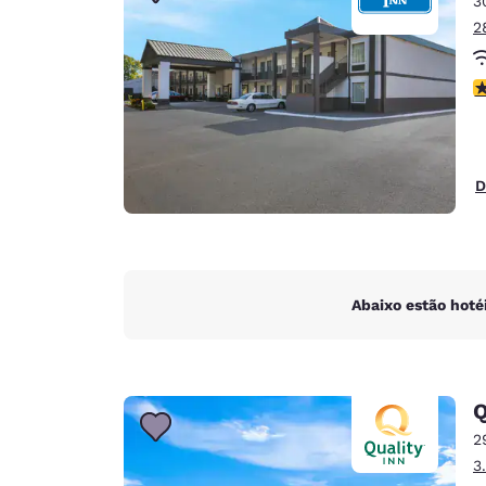
3
Canada
Français
2
Europa
c
Deutschla
Deutsch
Spain
D
English
Ireland
English
Abaixo estão hoté
United Ki
English
Ásia-Pacífico
Q
Australia
2
English
3