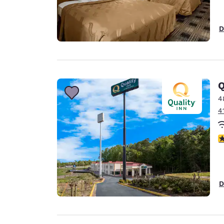
D
Q
4
4
c
D