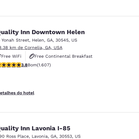
uality Inn Downtown Helen
5 Yonah Street
,
Helen
,
GA
,
30545
,
US
8.38 km de Cornelia, GA, USA
Free WiFi
Free Continental Breakfast
lassificação 3.79 estrelas. Bom. 1607 avaliações
3.8
Bom
(1.607)
Free Hot Breakfast
etalhes do hotel
uality Inn Lavonia I-85
90 Ross Place
,
Lavonia
,
GA
,
30553
,
US