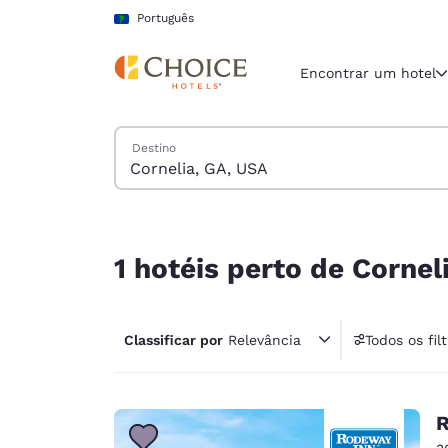
Carregamento concluído
Pular Para Conteúdo Principal
Português
Encontrar um hotel
Pesquisar hotéis
Destino
Região e locali
América La
Português
1 hotéis perto de Cornelia, GA, USA corresponde
Selecione o
1 hotéis perto de Corne
Américas
United Sta
Classificar por
Relevância
Todos os fil
English
1 fil
América L
Português