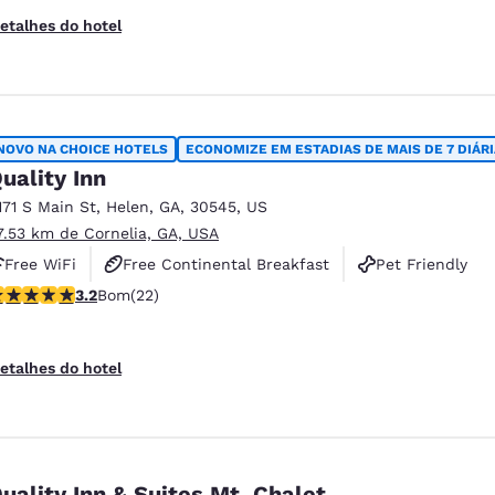
etalhes do hotel
NOVO NA CHOICE HOTELS
ECONOMIZE EM ESTADIAS DE MAIS DE 7 DIÁR
uality Inn
171 S Main St
,
Helen
,
GA
,
30545
,
US
7.53 km de Cornelia, GA, USA
Free WiFi
Free Continental Breakfast
Pet Friendly
lassificação 3.23 estrelas. Bom. 22 avaliações
3.2
Bom
(22)
etalhes do hotel
uality Inn & Suites Mt. Chalet