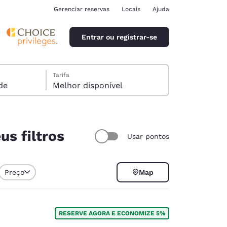
Gerenciar reservas
Locais
Ajuda
Entrar ou registrar-se
Tarifa
pede
Melhor disponível
us filtros
Usar pontos
ina
Preço
Map
RESERVE AGORA E ECONOMIZE 5%