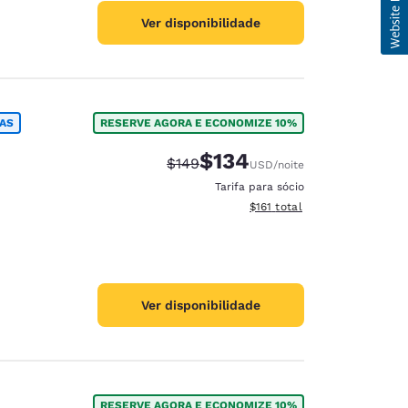
Ver disponibilidade
IAS
RESERVE AGORA E ECONOMIZE 10%
$134
Tarifa anterior “tachada”:
Tarifa com desconto:
$149
USD
/noite
Tarifa para sócio
Exibir detalhes do total esti
$161
total
Ver disponibilidade
RESERVE AGORA E ECONOMIZE 10%