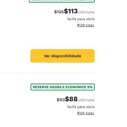
$113
Tarifa anterior “tachada”:
Tarifa com desconto:
$125
USD
/noite
Tarifa para sócio
Exibir detalhes do total esti
$129
total
Ver disponibilidade
RESERVE AGORA E ECONOMIZE 5%
$88
Tarifa anterior “tachada”:
Tarifa com desconto:
$93
USD
/noite
Tarifa para sócio
Exibir detalhes do total esti
$104
total