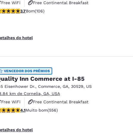
Free WiFi
Free Continental Breakfast
lassificação 3.69 estrelas. Bom. 106 avaliações
3.7
Bom
(106)
Free Hot Breakfast
etalhes do hotel
VENCEDOR DOS PRÊMIOS
uality Inn Commerce at I-85
65 Eisenhower Dr.
,
Commerce
,
GA
,
30529
,
US
8.84 km de Cornelia, GA, USA
Free WiFi
Free Continental Breakfast
lassificação 4.07 estrelas. Muito bom. 556 avaliações
4.1
Muito bom
(556)
Free Hot Breakfast
etalhes do hotel