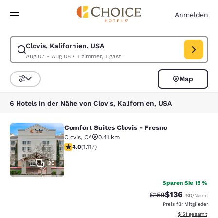
Ladevorgang abgeschlossen
Weiter Zu Hauptinhalt
Anmelden
Clovis, Kalifornien, USA
Suche für Clovis, Kalifornien, USA ändern. Check-in-Datum Aug 07, Ch
Aug 07 - Aug 08
•
1 zimmer, 1 gast
Map
Sortieren und Filtern,
6 Hotels in der Nähe von Clovis, Kalifornien, USA
Comfort Suites Clovis - Fresno
Comfort Suites Clovis - Fresno
Clovis
,
CA
0.41 km
3.99-Sterne-Bewertung. Gut. 1117 Bewertungen
4.0
(
1.117
)
35
Sparen Sie 15 %
$136
Durchgestrichener P
Vergünstigter Pr
$159
USD
/Nacht
Preis für Mitglieder
Geschätzte Gesa
$151
gesamt