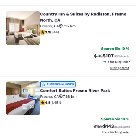
Country Inn & Suites by Radisson, Fresno
Country Inn & Suites by Radisson, F
North, CA
Fresno
,
CA
7.15 km
3.92-Sterne-Bewertung. Gut. 344 Bewertungen
3.9
(
344
)
25
Sparen Sie 10 %
$107
Durchgestrichener P
Vergünstigter Pr
$119
USD
/Nacht
Preis für Mitglieder
Geschätzte Gesam
$122
gesamt
Comfort Suites Fresno River Park
AUSZEICHNUNGEN
Comfort Suites Fresno River Park
Fresno
,
CA
7.68 km
4.47-Sterne-Bewertung. Hervorragend. 1451 Bewertun
4.5
(
1.451
)
23
Sparen Sie 10 %
$143
Durchgestrichener P
Vergünstigter Pr
$159
USD
/Nacht
Preis für Mitglieder