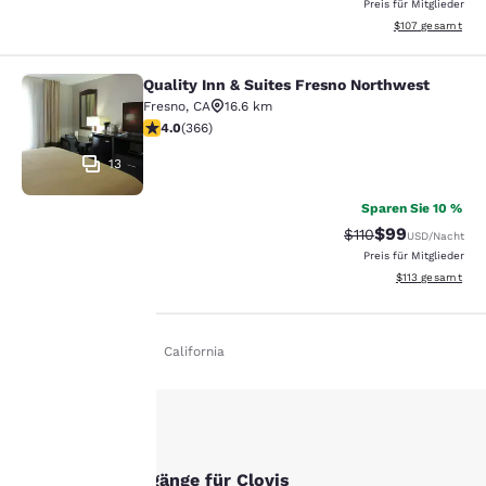
Preis für Mitglieder
Geschätzte Gesam
$107
gesamt
Quality Inn & Suites Fresno Northwest
Quality Inn & Suites Fresno Northw
Fresno
,
CA
16.6 km
4.01-Sterne-Bewertung. Sehr gut. 366 Bewertungen
4.0
(
366
)
13
Sparen Sie 10 %
$99
Durchgestrichener 
Vergünstigter P
$110
USD
/Nacht
Preis für Mitglieder
Geschätzte Gesa
$113
gesamt
hre
Privat
De De
California
rivatsphäre
st uns
ichtig.
Andere Suchvorgänge für Clovis