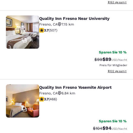
Geschätzte Gesam
$163
gesamt
Quality Inn Fresno Near University
Quality Inn Fresno Near University
Fresno
,
CA
7.15 km
3.67-Sterne-Bewertung. Gut. 507 Bewertungen
3.7
(
507
)
35
Sparen Sie 10 %
$89
Durchgestrichener 
Vergünstigter P
$99
USD
/Nacht
Preis für Mitglieder
Geschätzte Gesam
$102
gesamt
Quality Inn Fresno Yosemite Airport
Quality Inn Fresno Yosemite Airport
Fresno
,
CA
6.84 km
3.7-Sterne-Bewertung. Gut. 466 Bewertungen
3.7
(
466
)
34
Sparen Sie 10 %
$94
Durchgestrichener P
Vergünstigter P
$104
USD
/Nacht