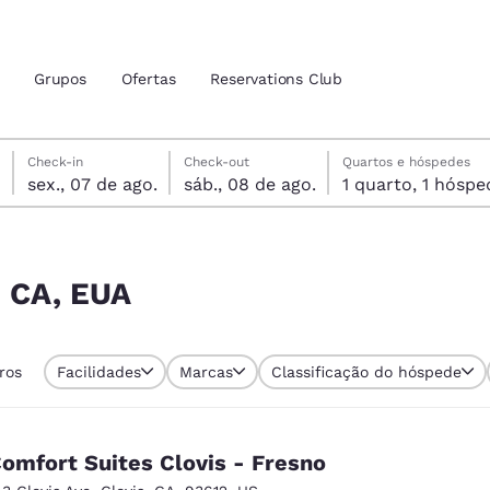
Grupos
Ofertas
Reservations Club
sexta-feira, 7 de agosto
sábado, 8 de agosto
sábado, 8 de agosto data de check-out selecionada
sexta-feira, 7 de agosto data do check-in selecionada
Check-in
Check-out
Quartos e hóspedes
sex., 07 de ago.
sáb., 08 de ago.
1 quarto, 1 hós
zação atuais
tina
 idioma de sua preferência
, CA, EUA
tes
Estados Unidos
América Lat
tros
Facilidades
Marcas
Classificação do hóspede
Español
Español
atina
Latin America
Canada
English
English
omfort Suites Clovis - Fresno