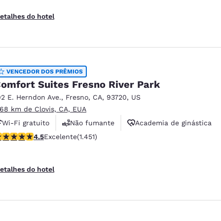
etalhes do hotel
VENCEDOR DOS PRÊMIOS
omfort Suites Fresno River Park
02 E. Herndon Ave.
,
Fresno
,
CA
,
93720
,
US
.68 km de Clovis, CA, EUA
Wi-Fi gratuito
Não fumante
Academia de ginástica
lassificação 4.47 estrelas. Excelente. 1451 avaliações
4.5
Excelente
(1.451)
etalhes do hotel