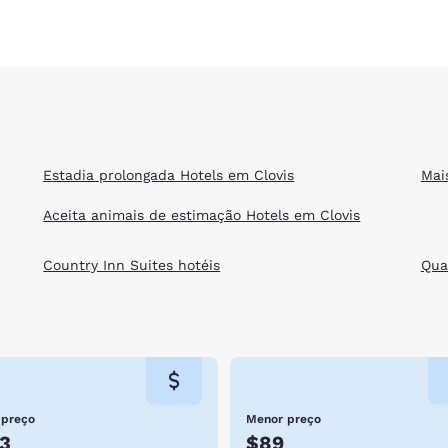
Estadia prolongada Hotels em Clovis
Mai
Aceita animais de estimação Hotels em Clovis
Country Inn Suites hotéis
Qual
 preço
Menor preço
3
$89