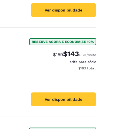
Ver disponibilidade
RESERVE AGORA E ECONOMIZE 10%
$143
Tarifa anterior “tachada”:
Tarifa com desconto:
$159
USD
/noite
Tarifa para sócio
Exibir detalhes do total esti
$163
total
Ver disponibilidade