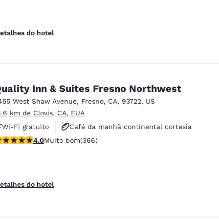
etalhes do hotel
uality Inn & Suites Fresno Northwest
455 West Shaw Avenue
,
Fresno
,
CA
,
93722
,
US
6.6 km de Clovis, CA, EUA
Wi-Fi gratuito
Café da manhã continental cortesia
lassificação 4.01 estrelas. Muito bom. 366 avaliações
4.0
Muito bom
(366)
Piscina externa
etalhes do hotel