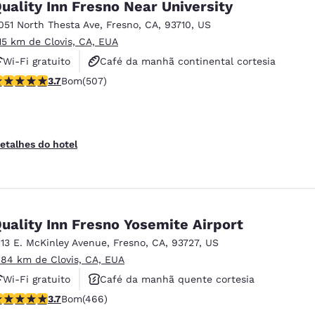
uality Inn Fresno Near University
051 North Thesta Ave
,
Fresno
,
CA
,
93710
,
US
.15 km de Clovis, CA, EUA
Wi-Fi gratuito
Café da manhã continental cortesia
lassificação 3.67 estrelas. Bom. 507 avaliações
3.7
Bom
(507)
Café da manhã quente cortesia
etalhes do hotel
uality Inn Fresno Yosemite Airport
113 E. McKinley Avenue
,
Fresno
,
CA
,
93727
,
US
.84 km de Clovis, CA, EUA
Wi-Fi gratuito
Café da manhã quente cortesia
lassificação 3.7 estrelas. Bom. 466 avaliações
3.7
Bom
(466)
Piscina externa