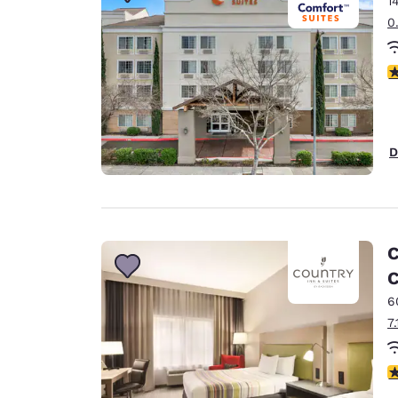
1
Canada
Français
0
Europa
c
Deutschla
Deutsch
Spain
D
English
Ireland
English
C
United Ki
English
6
Ásia-Pacífico
7
Australia
English
c