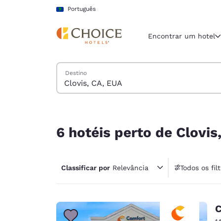
Carregamento concluído
Pular Para Conteúdo Principal
Português
Encontrar um hotel
Pesquisar hotéis
Destino
Região e locali
América La
Português
6 hotéis perto de Clovis, CA, EUA
Selecione o
6 hotéis perto de Clovis
Américas
United Sta
Classificar por
Relevância
Todos os fil
English
América L
Português
C