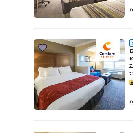
D
C
1
7
c
D