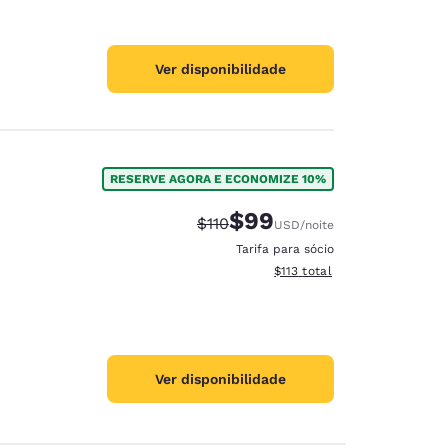
Ver disponibilidade
RESERVE AGORA E ECONOMIZE 10%
$99
Tarifa anterior “tachada”:
Tarifa com desconto:
$110
USD
/noite
Tarifa para sócio
Exibir detalhes do total esti
$113
total
Ver disponibilidade