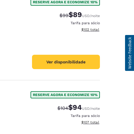
RESERVE AGORA E ECONOMIZE 10%
$89
Tarifa anterior “tachada”:
Tarifa com desconto:
$99
USD
/noite
Tarifa para sócio
Exibir detalhes do total esti
$102
total
Ver disponibilidade
RESERVE AGORA E ECONOMIZE 10%
$94
Tarifa anterior “tachada”:
Tarifa com desconto:
$104
USD
/noite
Tarifa para sócio
Exibir detalhes do total esti
$107
total