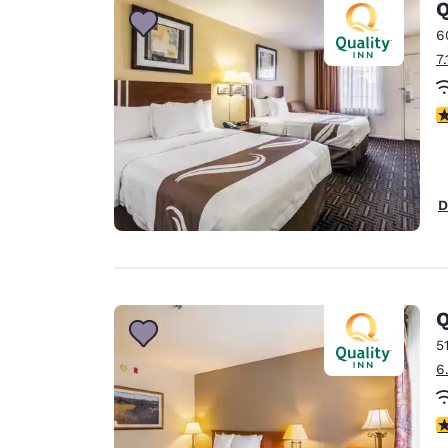
Q
6
7
c
D
Q
5
6
c