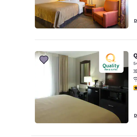
D
Q
5
1
c
D