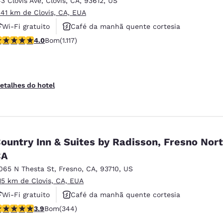
43 Clovis Ave
,
Clovis
,
CA
,
93612
,
US
México
Mexico
Español
English
.41 km de Clovis, CA, EUA
Wi-Fi gratuito
Café da manhã quente cortesia
lassificação 3.99 estrelas. Bom. 1117 avaliações
4.0
Bom
(1.117)
Piscina externa
nd
Germany
España
English
Español
France
France
etalhes do hotel
Français
English
Italia
Italy
Italiano
English
ountry Inn & Suites by Radisson, Fresno Nort
ngdom
CA
065 N Thesta St
,
Fresno
,
CA
,
93710
,
US
.15 km de Clovis, CA, EUA
India
New Zealan
Wi-Fi gratuito
Café da manhã quente cortesia
English
English
lassificação 3.92 estrelas. Bom. 344 avaliações
3.9
Bom
(344)
Não fumante