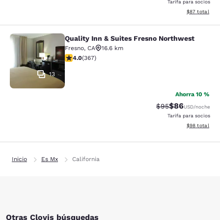
Tarifa para socios
Ver detalles d
$87
total
Quality Inn & Suites Fresno Northwest
Quality Inn & Suites Fresno Northw
Fresno
,
CA
16.6 km
calificación de 4.01 estrellas. Muy bueno. 367 reseñas
4.0
(
367
)
13
Ahorra 10 %
$86
Precio tachado:
Precio con des
$95
USD
/noche
Tarifa para socios
Ver detalles d
$98
total
Inicio
Es Mx
California
Otras Clovis búsquedas