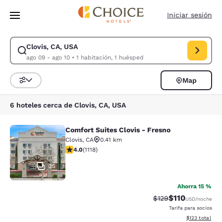
Carga completa
Pasar A Contenido Principal
Iniciar sesión
Clovis, CA, USA
Modificar la búsqueda de Clovis, CA, USA. Fecha de check-in ago 09, F
ago 09 - ago 10
•
1 habitación, 1 huésped
Map
Ordenar y filtrar
6 hoteles cerca de Clovis, CA, USA
Comfort Suites Clovis - Fresno
Comfort Suites Clovis - Fresno
Clovis
,
CA
0.41 km
calificación de 3.99 estrellas. Bueno. 1118 reseñas
4.0
(
1118
)
35
Ahorra 15 %
$110
Precio tachado:
Precio con des
$129
USD
/noche
Tarifa para socios
Ver detalles d
$123
total