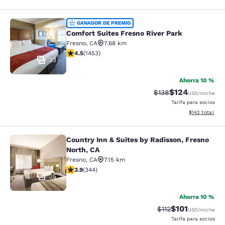
Comfort Suites Fresno River Park
GANADOR DE PREMIO
Comfort Suites Fresno River Park
Fresno
,
CA
7.68 km
calificación de 4.47 estrellas. Excelente. 1453 reseñas
4.5
(
1453
)
23
Ahorra 10 %
$124
Precio tachado:
Precio con desc
$138
USD
/noche
Tarifa para socios
Ver detalles d
$142
total
Country Inn & Suites by Radisson, Fresno
Country Inn & Suites by Radisson, F
North, CA
Fresno
,
CA
7.15 km
calificación de 3.92 estrellas. Bueno. 344 reseñas
3.9
(
344
)
25
Ahorra 10 %
$101
Precio tachado:
Precio con des
$112
USD
/noche
Tarifa para socios