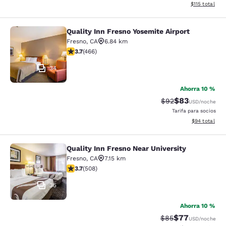
Ver detalles d
$115
total
Quality Inn Fresno Yosemite Airport
Quality Inn Fresno Yosemite Airport
Fresno
,
CA
6.84 km
calificación de 3.7 estrellas. Bueno. 466 reseñas
3.7
(
466
)
34
Ahorra 10 %
$83
Precio tachado:
Precio con des
$92
USD
/noche
Tarifa para socios
Ver detalles d
$94
total
Quality Inn Fresno Near University
Quality Inn Fresno Near University
Fresno
,
CA
7.15 km
calificación de 3.67 estrellas. Bueno. 508 reseñas
3.7
(
508
)
35
Ahorra 10 %
$77
Precio tachado:
Precio con des
$85
USD
/noche