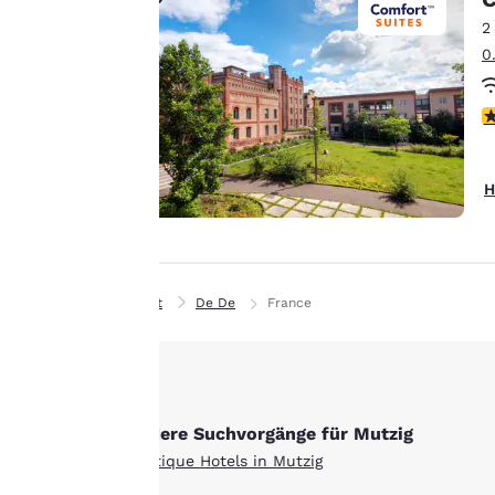
Canada
Ihrer Vorlieben gesendet
Français
2
wird. So können wir uns
0
Europa
an Ihre Angaben
erinnern, Ihnen
Deutschla
4
interessante Produkte
Deutsch
Alle Cookies akzept
zeigen und unsere
Spain
Dienstleistungen weiter
H
English
verbessern. Sie haben
jederzeit die Möglichkeit,
Ireland
diese Einstellungen zu
English
ändern, indem Sie
Privat
De De
France
unsere „Cookie-
United Ki
Richtlinie“ aufrufen und
English
den darin angegebenen
Asien-Pazifik
Anweisungen folgen.
Indem Sie auf „Alle
Australia
Andere Suchvorgänge für Mutzig
Cookies akzeptieren“
English
Boutique Hotels in Mutzig
klicken, stimmen Sie der