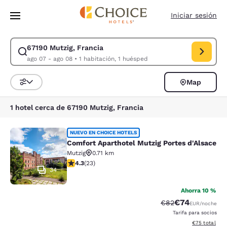
Carga completa
Pasar A Contenido Principal
Iniciar sesión
67190 Mutzig, Francia
Modificar la búsqueda de 67190 Mutzig, Francia. Fecha de check-in ago
ago 07 - ago 08
•
1 habitación, 1 huésped
Map
Ordenar y filtrar
1 hotel cerca de 67190 Mutzig, Francia
Comfort Aparthotel Mutzig Portes d
NUEVO EN CHOICE HOTELS
Comfort Aparthotel Mutzig Portes d'Alsace
Mutzig
0.71 km
calificación de 4.35 estrellas. Excelente. 23 reseñas
4.3
(
23
)
34
Ahorra 10 %
€74
Precio tachado:
Precio con des
€82
EUR
/noche
Tarifa para socios
Ver detalles d
€75
total