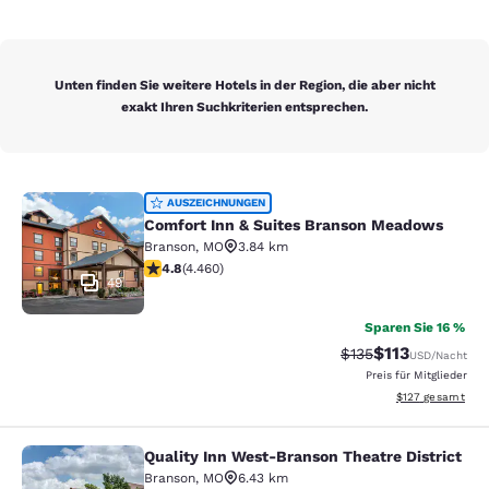
Unten finden Sie weitere Hotels in der Region, die aber nicht
exakt Ihren Suchkriterien entsprechen.
Comfort Inn & Suites Branson Mea
AUSZEICHNUNGEN
Comfort Inn & Suites Branson Meadows
Branson
,
MO
3.84 km
4.76-Sterne-Bewertung. Außergewöhnlich. 4460 Bewe
4.8
(
4.460
)
49
Sparen Sie 16 %
$113
Durchgestrichener P
Vergünstigter P
$135
USD
/Nacht
Preis für Mitglieder
Geschätzte Gesam
$127
gesamt
Quality Inn West-Branson Theatre District
Quality Inn West-Branson Theatre Di
Branson
,
MO
6.43 km