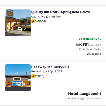
Quality Inn Ozark-Springfield South
Quality Inn Ozark-Springfield South
Ozark
,
MO
41.95 km
3.59-Sterne-Bewertung. Gut. 904 Bewertungen
3.6
(
904
)
21
Sparen Sie 10 %
$81
Durchgestrichener
Vergünstigter P
$90
USD
/Nacht
Preis für Mitglieder
Geschätzte Gesa
$88
gesamt
Rodeway Inn Berryville
Rodeway Inn Berryville
Berryville
,
AR
44.07 km
2.28-Sterne-Bewertung. Mittelmäßig. 36 Bewertungen
2.3
(
36
)
30
Hotel ausgebucht
für Ihre ausgewählten Daten