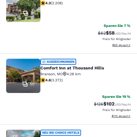
4.28-Sterne-Bewertung. Hervorragend. 2208 Bewertu
4.3
(
2.208
)
31
Sparen Sie 7 %
$58
Durchgestrichener 
Vergünstigter P
$62
USD
/Nacht
Preis für Mitglieder
Geschätzte Gesa
$65
gesamt
Comfort Inn at Thousand Hills
AUSZEICHNUNGEN
Comfort Inn at Thousand Hills
Branson
,
MO
4.28 km
4.58-Sterne-Bewertung. Hervorragend. 3372 Bewertu
4.6
(
3.372
)
50
Sparen Sie 19 %
$102
Durchgestrichener P
Vergünstigter Pr
$126
USD
/Nacht
Preis für Mitglieder
Geschätzte Gesa
$115
gesamt
Westgate Branson Lakes Resort
NEU BEI CHOICE HOTELS