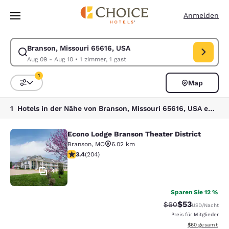
Ladevorgang abgeschlossen
Weiter Zu Hauptinhalt
Anmelden
Branson, Missouri 65616, USA
Suche für Branson, Missouri 65616, USA ändern. Check-in-Datum Aug 0
Aug 09 - Aug 10
•
1 zimmer, 1 gast
1
Map
Sortieren und Filtern,
1 Filter aktuell ausgewählt
1 Hotels in der Nähe von Branson, Missouri 65616, USA entsprechen Ihren Filtern
Econo Lodge Branson Theater District
Econo Lodge Branson Theater Distri
Branson
,
MO
6.02 km
3.38-Sterne-Bewertung. Gut. 204 Bewertungen
3.4
(
204
)
41
Sparen Sie 12 %
$53
Durchgestrichener 
Vergünstigter P
$60
USD
/Nacht
Preis für Mitglieder
Geschätzte Gesa
$60
gesamt