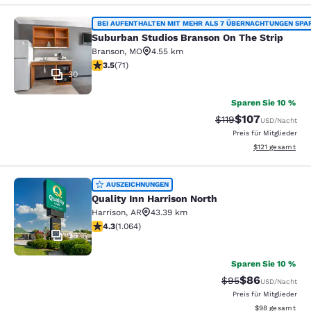
Suburban Studios Branson On The S
BEI AUFENTHALTEN MIT MEHR ALS 7 ÜBERNACHTUNGEN SPA
Suburban Studios Branson On The Strip
Branson
,
MO
4.55 km
3.52-Sterne-Bewertung. Gut. 71 Bewertungen
3.5
(
71
)
30
Sparen Sie 10 %
$107
Durchgestrichener P
Vergünstigter Pr
$119
USD
/Nacht
Preis für Mitglieder
Geschätzte Gesa
$121
gesamt
Quality Inn Harrison North
AUSZEICHNUNGEN
Quality Inn Harrison North
Harrison
,
AR
43.39 km
4.28-Sterne-Bewertung. Hervorragend. 1064 Bewertun
4.3
(
1.064
)
36
Sparen Sie 10 %
$86
Durchgestrichener 
Vergünstigter P
$95
USD
/Nacht
Preis für Mitglieder
Geschätzte Gesa
$98
gesamt