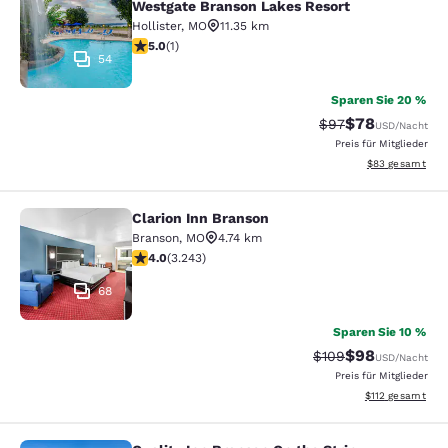
Westgate Branson Lakes Resort
Hollister
,
MO
11.35 km
5-Sterne-Bewertung. Außergewöhnlich. 1 Bewertung
5.0
(
1
)
54
Sparen Sie 20 %
$78
Durchgestrichener 
Vergünstigter P
$97
USD
/Nacht
Preis für Mitglieder
Geschätzte Gesa
$83
gesamt
Clarion Inn Branson
Clarion Inn Branson
Branson
,
MO
4.74 km
4.05-Sterne-Bewertung. Sehr gut. 3243 Bewertungen
4.0
(
3.243
)
68
Sparen Sie 10 %
$98
Durchgestrichener P
Vergünstigter P
$109
USD
/Nacht
Preis für Mitglieder
Geschätzte Gesa
$112
gesamt