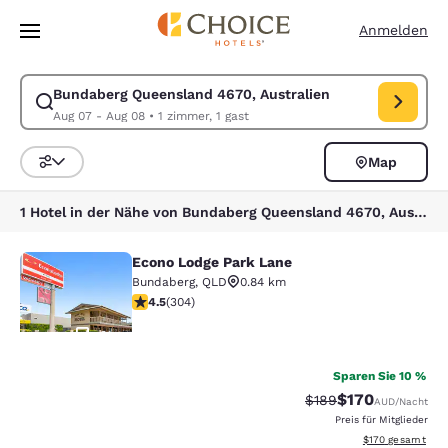
Ladevorgang abgeschlossen
Weiter Zu Hauptinhalt
Anmelden
Bundaberg Queensland 4670, Australien
Suche für Bundaberg Queensland 4670, Australien ändern. Check-in-D
Aug 07 - Aug 08
•
1 zimmer, 1 gast
Map
Sortieren und Filtern,
1 Hotel in der Nähe von Bundaberg Queensland 4670, Australien
Econo Lodge Park Lane
Econo Lodge Park Lane
Bundaberg
,
QLD
0.84 km
4.47-Sterne-Bewertung. Hervorragend. 304 Bewertung
4.5
(
304
)
31
Sparen Sie 10 %
$170
Durchgestrichener Pr
Vergünstigter Pr
$189
AUD
/Nacht
hre
Preis für Mitglieder
Geschätzte Gesam
$170
gesamt