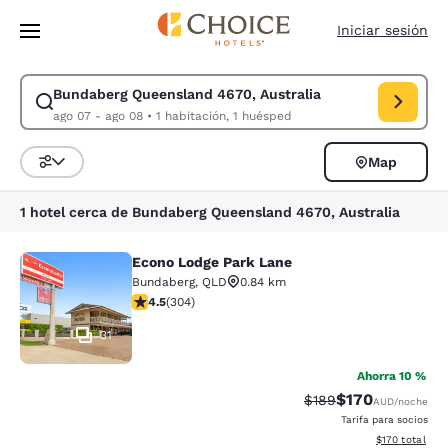
Carga completa
Pasar A Contenido Principal
Iniciar sesión
Bundaberg Queensland 4670, Australia
Modificar la búsqueda de Bundaberg Queensland 4670, Australia. Fecha
ago 07 - ago 08
•
1 habitación, 1 huésped
Map
Ordenar y filtrar
1 hotel cerca de Bundaberg Queensland 4670, Australia
Econo Lodge Park Lane
Econo Lodge Park Lane
Bundaberg
,
QLD
0.84 km
calificación de 4.47 estrellas. Excelente. 304 reseñas
4.5
(
304
)
31
Ahorra 10 %
$170
Precio tachado:
Precio con desc
$189
AUD
/noche
Tarifa para socios
Ver detalles d
$170
total