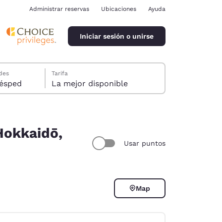
Administrar reservas
Ubicaciones
Ayuda
Iniciar sesión o unirse
des
Tarifa
ión, 1 huésped
La mejor disponible
Hokkaidō,
Usar puntos
ina
Map