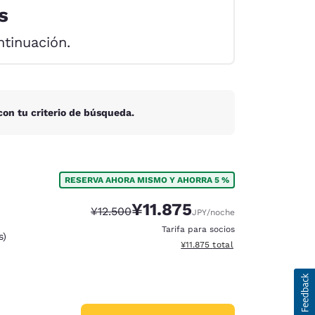
s
ntinuación.
on tu criterio de búsqueda.
RESERVA AHORA MISMO Y AHORRA 5 %
¥11.875
Tarifa tachada:
Tarifa reducida:
¥12.500
JPY
/noche
Tarifa para socios
s)
ración de cookies
Ver detalles totales estimados
¥11.875
total
d