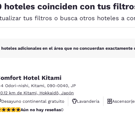
México
Mexico
0 hoteles coinciden con tus filtro
Español
English
tualizar tus filtros o busca otros hoteles a co
nd
Germany
España
English
Español
 hoteles adicionales en el área que no concuerdan exactamente c
France
France
Français
English
Italia
Italy
Italiano
English
omfort Hotel Kitami
-4 Odori-nishi
,
Kitami
,
090-0040
,
JP
ngdom
 0.12 km de Kitami, Hokkaidō, Japón
Desayuno continental gratuito
Lavandería
Ascensor(e
ies
Rechazar todas las cookies
Configu
ún no hay reseñas
Aún no hay reseñas
0
India
New Zealan
English
English