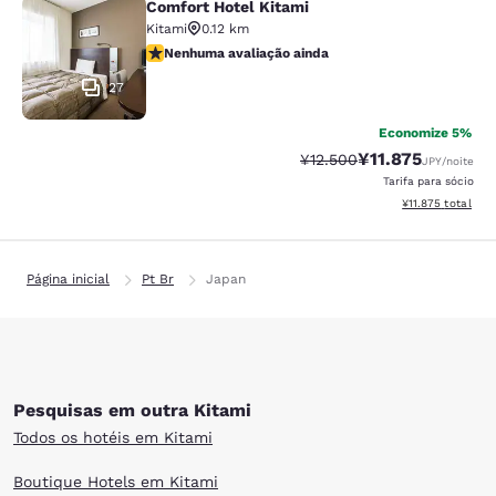
Comfort Hotel Kitami
Comfort Hotel Kitami
Kitami
0.12 km
Nenhuma avaliação ainda
Nenhuma avaliação ainda
27
Economize 5%
¥11.875
Tarifa anterior “tachada”:
Tarifa com descon
¥12.500
JPY
/noite
Tarifa para sócio
Exibir detalhes d
¥11.875
total
Página inicial
Pt Br
Japan
Pesquisas em outra Kitami
Todos os hotéis em Kitami
Boutique Hotels em Kitami