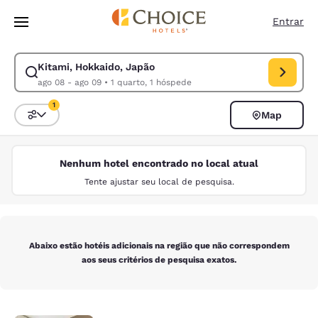
Carregamento concluído
Pular Para Conteúdo Principal
Entrar
Kitami, Hokkaido, Japão
Modificar pesquisa para Kitami, Hokkaido, Japão. Data de check-in ago
ago 08 - ago 09
•
1 quarto, 1 hóspede
1
Map
Classificar e filtrar
1 filtro atualmente selecionado
Nenhum hotel encontrado no local atual
Tente ajustar seu local de pesquisa.
Abaixo estão hotéis adicionais na região que não correspondem
aos seus critérios de pesquisa exatos.