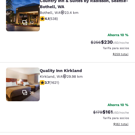
Country Inn & Suites by Radisson, Seattle-
Country Inn & Suites by Radisson, S
Bothell, WA
Bothell
,
WA
23.4 km
Calificación de 4.09 estrellas. Muy bueno. 538 reseñas
4.1
(
538
)
42
Ahorra 10 %
$230
Tarifa tachada:
Tarifa reducida:
$256
USD
/noche
Tarifa para socios
Ver detalles to
$259
total
Quality Inn Kirkland
Quality Inn Kirkland
Kirkland
,
WA
29.98 km
Calificación de 3.69 estrellas. Bueno. 1621 reseñas
3.7
(
1621
)
26
Ahorra 10 %
$161
Tarifa tachada:
Tarifa reducida:
$179
USD
/noche
Tarifa para socios
Ver detalles t
$182
total