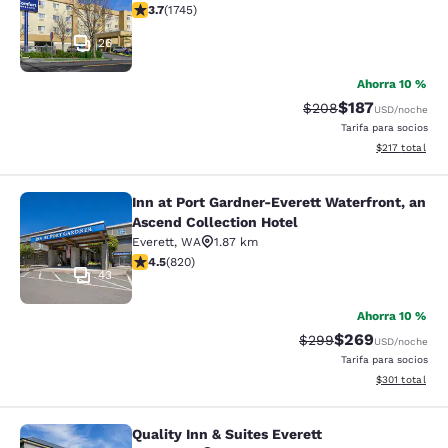
Calificación de 3.74 estrellas. Bueno. 1745 reseñas
3.7
(
1745
)
26
Ahorra 10 %
$187
Tarifa tachada:
Tarifa reducida:
$208
USD
/noche
Tarifa para socios
Ver detalles t
$217
total
Inn at Port Gardner-Everett Waterfront, an
Inn at Port Gardner-Everett Waterfr
Ascend Collection Hotel
Everett
,
WA
1.87 km
Calificación de 4.49 estrellas. Excelente. 820 reseñas
4.5
(
820
)
43
Ahorra 10 %
$269
Tarifa tachada:
Tarifa reducida:
$299
USD
/noche
Tarifa para socios
Ver detalles t
$301
total
Quality Inn & Suites Everett
Quality Inn & Suites Everett