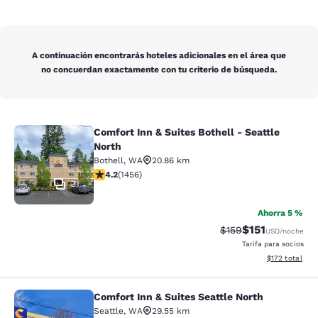
A continuación encontrarás hoteles adicionales en el área que
no concuerdan exactamente con tu criterio de búsqueda.
Comfort Inn & Suites Bothell - Seattle
Comfort Inn & Suites Bothell - Seatt
North
Bothell
,
WA
20.86 km
Calificación de 4.17 estrellas. Muy bueno. 1456 reseña
4.2
(
1456
)
31
Ahorra 5 %
$151
Tarifa tachada:
Tarifa reducida
$159
USD
/noche
Tarifa para socios
Ver detalles t
$172
total
Comfort Inn & Suites Seattle North
Comfort Inn & Suites Seattle North
Seattle
,
WA
29.55 km