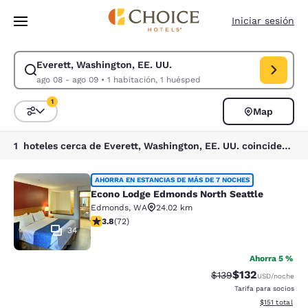
Carga completada
Saltar A Contenido Principal
Iniciar sesión
Everett, Washington, EE. UU.
Modificar búsqueda para Everett, Washington, EE. UU.. Fecha de entrad
ago 08 - ago 09
•
1 habitación, 1 huésped
1
Map
Ordenar y filtrar
1 filtro seleccionado actualmente
1 hoteles cerca de Everett, Washington, EE. UU. coinciden con tus filtros
Econo Lodge Edmonds North Seattl
AHORRA EN ESTANCIAS DE MÁS DE 7 NOCHES
Econo Lodge Edmonds North Seattle
Edmonds
,
WA
24.02 km
Calificación de 3.82 estrellas. Bueno. 72 reseñas
3.8
(
72
)
34
Ahorra 5 %
$132
Tarifa tachada:
Tarifa reducida:
$139
USD
/noche
Tarifa para socios
Ver detalles t
$151
total