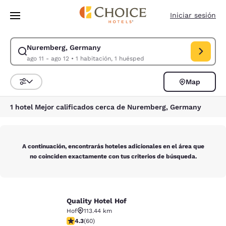
Carga completa
Pasar A Contenido Principal
Iniciar sesión
Nuremberg, Germany
Modificar la búsqueda de Nuremberg, Germany. Fecha de check-in ago 1
ago 11 - ago 12
•
1 habitación, 1 huésped
Map
Ordenar y filtrar
1 hotel Mejor calificados cerca de Nuremberg, Germany
A continuación, encontrarás hoteles adicionales en el área que
no coinciden exactamente con tus criterios de búsqueda.
Quality Hotel Hof
Quality Hotel Hof
Hof
113.44 km
calificación de 4.35 estrellas. Excelente. 60 reseñas
4.3
(
60
)