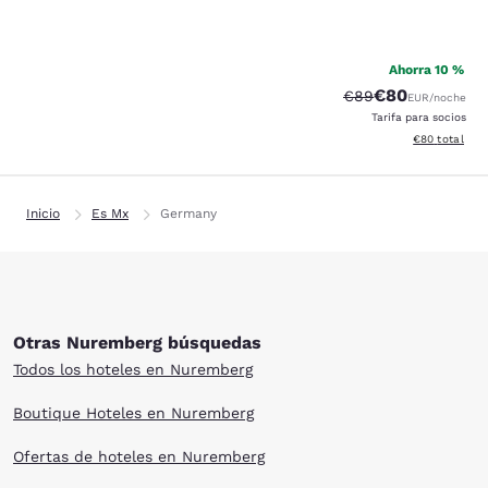
26
Ahorra 10 %
€80
Precio tachado:
Precio con des
€89
EUR
/noche
Tarifa para socios
Ver detalles d
€80
total
Inicio
Es Mx
Germany
Otras Nuremberg búsquedas
Todos los hoteles en Nuremberg
Boutique Hoteles en Nuremberg
Ofertas de hoteles en Nuremberg