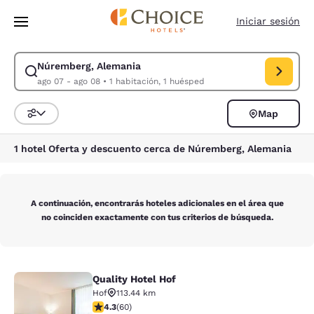
Carga completa
Pasar A Contenido Principal
Iniciar sesión
Núremberg, Alemania
Modificar la búsqueda de Núremberg, Alemania. Fecha de check-in ago 
ago 07 - ago 08
•
1 habitación, 1 huésped
Map
Ordenar y filtrar
1 hotel Oferta y descuento cerca de Núremberg, Alemania
A continuación, encontrarás hoteles adicionales en el área que
no coinciden exactamente con tus criterios de búsqueda.
Quality Hotel Hof
Quality Hotel Hof
Hof
113.44 km
calificación de 4.35 estrellas. Excelente. 60 reseñas
4.3
(
60
)