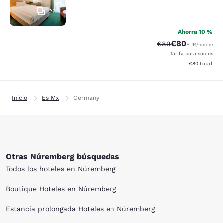
26
Ahorra 10 %
€80
Precio tachado:
Precio con des
€89
EUR
/noche
Tarifa para socios
Ver detalles d
€80
total
Inicio
Es Mx
Germany
Otras Núremberg búsquedas
Todos los hoteles en Núremberg
Boutique Hoteles en Núremberg
Estancia prolongada Hoteles en Núremberg